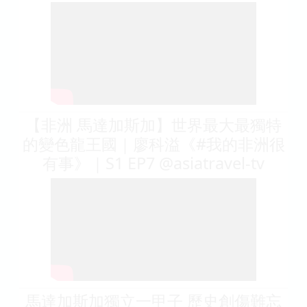
【非洲 馬達加斯加】世界最大最獨特
的變色龍王國｜廖科溢《#我的非洲很
有事》｜S1 EP7 @asiatravel-tv
馬達加斯加獨立一甲子 歷史創傷難忘