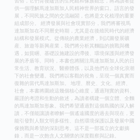
習俗，它們背後蘊含的生死觀和傢族觀念，將為讀者提
供一個理解馬達加斯加人民精神世界的窗口。語言的發
展，不同民族之間的交流融閤，也將是文化梳理的重要
組成部分。 經濟發展與社會現實部分，我們將審視馬
達加斯加在不同曆史時期，尤其是在後殖民時代的經濟
結構和發展模式。從傳統的農業經濟，到試圖發展礦
産、旅遊等新興産業，我們將分析其麵臨的挑戰與機
遇，如貧睏、基礎設施建設的滯後、環境保護與經濟發
展的矛盾等。同時，本書也將關注馬達加斯加人民的日
常生活、教育狀況、醫療體係，以及他們在全球化浪潮
下的社會變遷。我們將以客觀的視角，呈現一個真實而
復雜的當代馬達加斯加。 地理、曆史、文化、經濟、
社會，本書將圍繞這幾個核心維度，通過翔實的資料、
嚴謹的考證和生動的敘述，為讀者構建一個立體、全麵
的馬達加斯加形象。我們希望通過對這個島國的深入解
讀，不僅能讓讀者瞭解一個遙遠國度的過去與現在，更
能引發對人類文明多樣性、自然環境保護以及發展中國
傢挑戰與希望的深刻思考。這不是一部孤立的文獻摘
錄，而是一次飽含人文關懷的深度觀察與記錄。