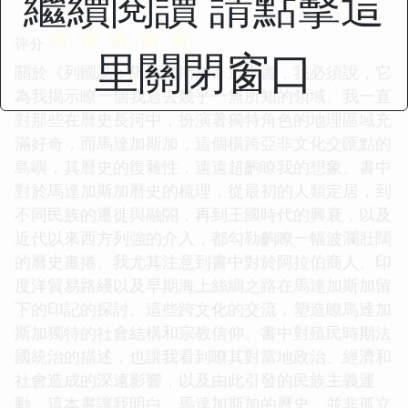
繼續閱讀 請點擊這
☆
☆
☆
☆
☆
评分
里關閉窗口
關於《列國誌：馬達加斯加》這本書，我必須說，它
為我揭示瞭一個我過去幾乎一無所知的領域。我一直
對那些在曆史長河中，扮演著獨特角色的地理區域充
滿好奇，而馬達加斯加，這個橫跨亞非文化交匯點的
島嶼，其曆史的復雜性，遠遠超齣瞭我的想象。書中
對於馬達加斯加曆史的梳理，從最初的人類定居，到
不同民族的遷徙與融閤，再到王國時代的興衰，以及
近代以來西方列強的介入，都勾勒齣瞭一幅波瀾壯闊
的曆史畫捲。我尤其注意到書中對於阿拉伯商人、印
度洋貿易路綫以及早期海上絲綢之路在馬達加斯加留
下的印記的探討。這些跨文化的交流，塑造瞭馬達加
斯加獨特的社會結構和宗教信仰。書中對殖民時期法
國統治的描述，也讓我看到瞭其對當地政治、經濟和
社會造成的深遠影響，以及由此引發的民族主義運
動。這本書讓我明白，馬達加斯加的曆史，並非孤立