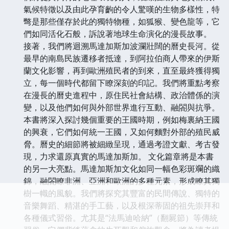
氣候特徵以及由此孕育齣的令人驚嘆的生物多樣性，特
彆是那些僅存於此的獨特物種，如狐猴、變色龍等，它
們如同活化石般，訴說著地球生命演化的漫長故事。
接著，我們將迴溯馬達加斯加波瀾壯闊的曆史長河。從
最早的南島民族遷移者抵達，到阿拉伯商人帶來的伊斯
蘭文化影響，再到歐洲殖民者的到來，直至最終獲得獨
立，每一個時代都留下瞭深刻的印記。我們將重點考察
在漫長的曆史進程中，原住民社會結構、政治體係的演
變，以及他們如何與外部世界進行互動、融閤與抗爭。
本書將深入探討幾個重要的王國時期，例如梅裏納王國
的興衰，它們如何統一王國，又如何麵對外部的殖民威
脅。曆史的細節將被細緻呈現，通過考證文獻、考古發
現，力求還原真實的馬達加斯加。 文化篇章將是本書
的另一大亮點。馬達加斯加文化如同一幅色彩斑斕的織
錦，融閤瞭非洲、亞洲和歐洲的多種元素，形成瞭其獨
樹一幟的風貌。我們將探究其豐富的民間傳說、獨特的
音樂舞蹈、精湛的手工藝，以及根深蒂固的祖先崇拜和
各種儀式習俗。尤其是“法馬迪哈納”（翻屍節）等傳統