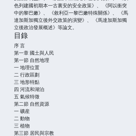
色列建國初期本一古裏安的安全政策》、 《阿以衝突
中的黎巴嫩》、 《敘利亞一黎巴嫩特殊關係》、 《馬
達加斯加獨立後外交政策的演變》、 《馬達加斯加獨
立後政治發展概述》等論文。
目錄
序 言
第一章 國土與人民
第一節 自然地理
一 地理位置
二 行政區劃
三 地形特點
四 河流和湖泊
五 氣候特徵
第二節 自然資源
一 礦産
二 動物
三 植物
第三節 居民與宗教