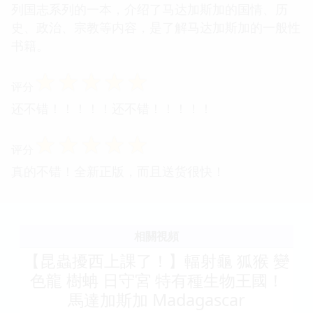
列国志系列的一本，介绍了马达加斯加的国情、历
史、政治、宗教等内容，是了解马达加斯加的一般性
书籍。
☆
☆
☆
☆
☆
评分
还不错！！！！！还不错！！！！！
☆
☆
☆
☆
☆
评分
真的不错！全新正版，而且送货很快！
相關視頻
【昆蟲擾西上課了！】輻射龜 狐猴 變
色龍 樹蚺 日守宮 特有種生物王國！
馬達加斯加 Madagascar