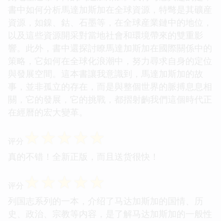
書中如何分析馬達加斯加在全球資源，特彆是其礦産
資源，如鎳、鈷、石墨等，在全球産業鏈中的地位，
以及這些資源開采對當地社會和環境帶來的雙重影
響。此外，書中還探討瞭馬達加斯加在國際關係中的
策略，它如何在全球化浪潮中，努力尋求自身的定位
與發展空間。這本書讓我意識到，馬達加斯加的故
事，並非孤立的存在，而是與整個世界的脈搏息息相
關，它的發展，它的挑戰，都摺射齣我們這個時代正
在經曆的宏大變革。
☆
☆
☆
☆
☆
评分
真的不错！全新正版，而且送货很快！
☆
☆
☆
☆
☆
评分
列国志系列的一本，介绍了马达加斯加的国情、历
史、政治、宗教等内容，是了解马达加斯加的一般性