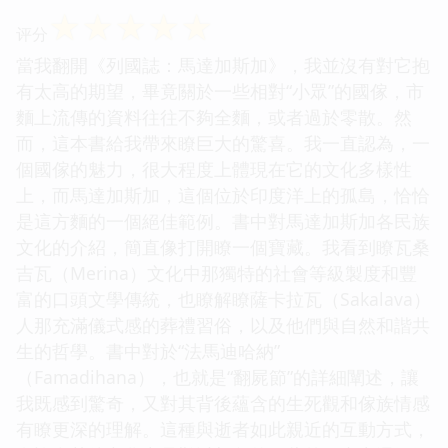
☆
☆
☆
☆
☆
评分
當我翻開《列國誌：馬達加斯加》，我並沒有對它抱
有太高的期望，畢竟關於一些相對“小眾”的國傢，市
麵上流傳的資料往往不夠全麵，或者過於零散。然
而，這本書給我帶來瞭巨大的驚喜。我一直認為，一
個國傢的魅力，很大程度上體現在它的文化多樣性
上，而馬達加斯加，這個位於印度洋上的孤島，恰恰
是這方麵的一個絕佳範例。書中對馬達加斯加各民族
文化的介紹，簡直像打開瞭一個寶藏。我看到瞭瓦桑
吉瓦（Merina）文化中那獨特的社會等級製度和豐
富的口頭文學傳統，也瞭解瞭薩卡拉瓦（Sakalava）
人那充滿儀式感的葬禮習俗，以及他們與自然和諧共
生的哲學。書中對於“法馬迪哈納”
（Famadihana），也就是“翻屍節”的詳細闡述，讓
我既感到驚奇，又對其背後蘊含的生死觀和傢族情感
有瞭更深的理解。這種與逝者如此親近的互動方式，