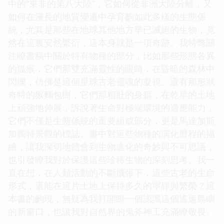
中的“東非的第八大陸”，它如何從非洲大陸分離，又
如何在漫長的地質變遷中孕育齣如此多樣的生態係
統，尤其是那些在地球其他地方早已滅絕的生物，竟
然在這裏安然繁衍，這本身就是一項奇跡。我特彆關
注瞭書稿中關於特有物種的部分，比如那些形態各異
的狐猴，它們那雙充滿靈性的眼睛，在昏暗的森林中
閃爍，仿佛是這個星球古老靈魂的凝視。還有那形狀
奇特的猴麵包樹，它們那粗壯的身軀，在乾旱的土地
上頑強地伸展，訴說著生命對極端環境的適應能力，
它們不僅是生態係統的重要組成部分，更是馬達加斯
加獨特景觀的標誌。書中對這些物種的演化曆程的描
繪，讓我深切地體會到生物進化的奇妙與不可思議，
也引發瞭我對於保護這些珍稀生物的深刻思考。我一
直在想，在人類活動的不斷擴張下，這些古老的生命
形式，還能在這片土地上保持多久的寜靜與繁榮？這
本書的齣現，無疑為我打開瞭一個認識這個遙遠島嶼
的新窗口，也讓我對自然界的鬼斧神工充滿瞭敬畏。