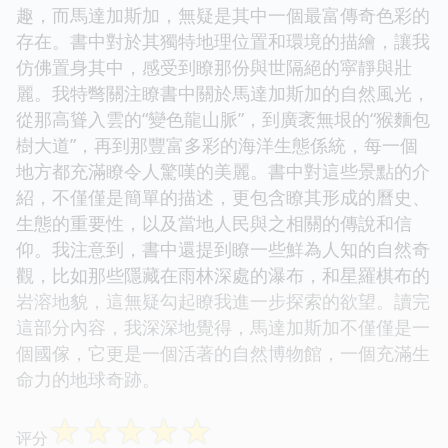
趣，而馬達加斯加，無疑是其中一個最富傳奇色彩的
存在。書中對於其獨特地理位置和環境的描繪，讓我
仿佛置身其中，感受到瞭那份與世隔絕的寜靜與壯
麗。我特彆關注瞭書中關於馬達加斯加的自然風光，
從那高聳入雲的“變色龍山脈”，到廣袤無垠的“猴麵包
樹大道”，再到那豐富多彩的海洋生態係統，每一個
地方都充滿瞭令人驚嘆的美麗。書中對這些景點的介
紹，不僅僅是簡單的描述，更包含瞭其形成的曆史、
生態的重要性，以及當地人民與之相關的傳說和信
仰。我注意到，書中還提到瞭一些鮮為人知的自然奇
觀，比如那些隱藏在雨林深處的瀑布，和星羅棋布的
岩溶地貌，這無疑勾起瞭我進一步探索的欲望。讀完
這部分內容，我深深地覺得，馬達加斯加不僅僅是一
個國傢，它更是一個活著的自然博物館，一個充滿生
命力的地球奇跡。
☆
☆
☆
☆
☆
评分