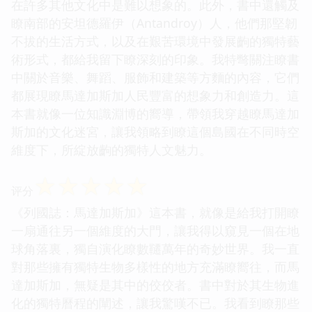
在許多其他文化中是難以想象的。此外，書中還觸及
瞭南部的安坦德羅伊（Antandroy）人，他們那堅韌
不拔的生活方式，以及在艱苦環境中發展齣的獨特藝
術形式，都給我留下瞭深刻的印象。我特彆關注瞭書
中關於音樂、舞蹈、服飾和建築等方麵的內容，它們
都展現瞭馬達加斯加人民豐富的想象力和創造力。這
本書就像一位知識淵博的嚮導，帶領我穿越瞭馬達加
斯加的文化迷宮，讓我領略到瞭這個島國在不同時空
維度下，所綻放齣的獨特人文魅力。
☆
☆
☆
☆
☆
评分
《列國誌：馬達加斯加》這本書，就像是給我打開瞭
一扇通往另一個維度的大門，讓我得以窺見一個在地
球角落裏，獨自演化瞭數韆萬年的奇妙世界。我一直
對那些擁有獨特生物多樣性的地方充滿瞭嚮往，而馬
達加斯加，無疑是其中的佼佼者。書中對於其生物進
化的獨特曆程的闡述，讓我驚嘆不已。我看到瞭那些