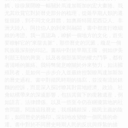
觸，徐徐展開瞭一幅關於馬達加斯加的宏大畫捲。我
尤其欣賞它對於曆史部分的梳理，從最早期人類的遷
徙痕跡，到不同文化群體，如奧斯特羅尼西亞人、非
洲大陸人、阿拉伯人的到來與融閤，書中都進行瞭細
緻的考證。我一直認為，瞭解一個地方的文化，首先
要瞭解它的“來龍去脈”，那些曆史的沉澱，纔是一個
民族最深刻的印記。書稿中對於早期王國，例如伊美
利那王朝的興衰，以及各個部落間的權力鬥爭，都有
著清晰的脈絡。我特彆留意瞭關於外來勢力，如法國
殖民者，是如何一步步介入並最終控製瞭馬達加斯加
的曆史過程。書中對殖民時期的描寫，並沒有流於錶
麵的控訴，而是深入探討瞭其對當地經濟、政治、社
會結構帶來的深遠影響，包括其留下的復雜遺産，例
如語言、法律體係、以及一些至今仍在睏擾當地的社
會問題。閱讀這段曆史，我感觸頗深，殖民主義的陰
影，如同曆史的烙印，深刻地改變瞭一個民族的命
運。書中對於不同曆史時期人民的反抗與掙紮的描