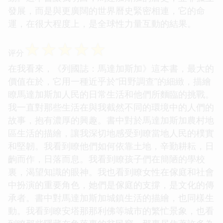
發展，而是與更廣闊的世界曆史緊密相連，它的命
運，在很大程度上，是全球性力量互動的結果。
☆
☆
☆
☆
☆
评分
在我看來，《列國誌：馬達加斯加》這本書，最大的
價值在於，它用一種近乎於“田野調查”的細緻，描繪
瞭馬達加斯加人民的日常生活和他們所麵臨的挑戰。
我一直對那些生活在與我截然不同的環境中的人們的
故事，抱有濃厚的興趣。書中對於馬達加斯加農村地
區生活的描繪，讓我深切地感受到瞭當地人民的樸實
和堅韌。我看到瞭他們如何依靠土地，辛勤耕耘，日
齣而作，日落而息。我看到瞭孩子們在簡陋的學校
裏，渴望知識的眼神。我也看到瞭女性在傢庭和社會
中扮演的重要角色，她們是傢庭的支撐，是文化的傳
承者。書中對馬達加斯加城鎮生活的描繪，也同樣生
動。我看到瞭安塔那那利佛等城市的繁忙景象，也看