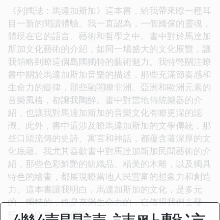
《列國誌：馬達加斯加》這本書，給我帶來瞭一種耳
目一新的閱讀體驗。我一直認為，一個國傢的靈魂，
體現在它的語言、藝術和哲學之中。書中對於馬達加
斯加文化藝術的介紹，如同一場盛大的文化展覽，讓
我領略到瞭這個島國獨特的藝術魅力。我特彆關注瞭
書中關於馬達加斯加音樂的描述，那些充滿節奏感和
生命力的鏇律，那些融閤瞭非洲、亞洲和歐洲元素的
音樂風格，都讓我陶醉。書中對當地傳統樂器的介
紹，也讓我對馬達加斯加的音樂文化有瞭更深的認
識。此外，書中還涉及瞭馬達加斯加的文學傳統，那
些口頭流傳的史詩、寓言和神話，都蘊含著深厚的文
化底蘊。我尤其喜歡書中對馬達加斯加民間藝術的介
紹，那些色彩鮮艷的紡織品、精美的木雕，以及獨具
特色的繪畫，都展現瞭當地人民豐富的想象力和創造
力。這本書讓我明白，馬達加斯加的文化，是多元
的、獨特的，也是充滿生命力的，它值得我們去發
現、去欣賞、去傳承。