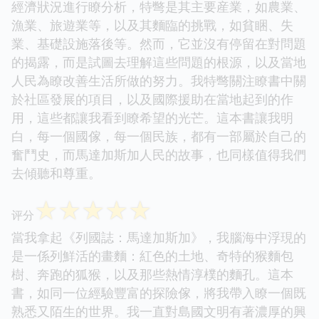
經濟狀況進行瞭分析，特彆是其主要産業，如農業、
漁業、旅遊業等，以及其麵臨的挑戰，如貧睏、失
業、基礎設施落後等。然而，它並沒有停留在對問題
的揭露，而是試圖去理解這些問題的根源，以及當地
人民為瞭改善生活所做的努力。我特彆關注瞭書中關
於社區發展的項目，以及國際援助在當地起到的作
用，這些都讓我看到瞭希望的光芒。這本書讓我明
白，每一個國傢，每一個民族，都有一部屬於自己的
奮鬥史，而馬達加斯加人民的故事，也同樣值得我們
去傾聽和尊重。
☆
☆
☆
☆
☆
评分
當我拿起《列國誌：馬達加斯加》，我腦海中浮現的
是一係列鮮活的畫麵：紅色的土地、奇特的猴麵包
樹、奔跑的狐猴，以及那些熱情淳樸的麵孔。這本
書，如同一位經驗豐富的探險傢，將我帶入瞭一個既
熟悉又陌生的世界。我一直對島國文明有著濃厚的興