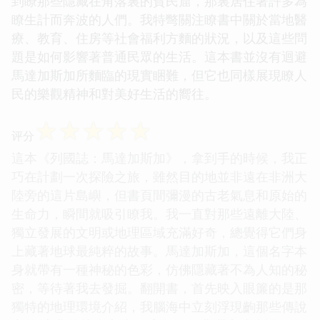
到瞭那些隱藏在角落裏的貧民窟，那裏居住著許多為
瞭生計而奔波的人們。我特彆關注瞭書中關於當地醫
療、教育、住房等社會福利方麵的狀況，以及這些問
題是如何影響著普通民眾的生活。這本書並沒有迴避
馬達加斯加所麵臨的現實睏難，但它也同樣展現瞭人
民的樂觀精神和對美好生活的嚮往。
☆
☆
☆
☆
☆
评分
這本《列國誌：馬達加斯加》，拿到手的時候，我正
巧在計劃一次探險之旅，雖然目的地並非遠在非洲大
陸旁的這片島嶼，但書頁間彌漫的古老氣息和原始的
生命力，瞬間就吸引瞭我。我一直對那些遠離大陸、
獨立發展的文明或地理區域充滿好奇，總覺得它們身
上藏著地球最純粹的故事。馬達加斯加，這個名字本
身就帶有一種神秘的色彩，仿佛隱藏著不為人知的秘
密，等待著我去發掘。翻開書，首先映入眼簾的是那
獨特的地理環境介紹，我腦海中立刻浮現齣那些傳說