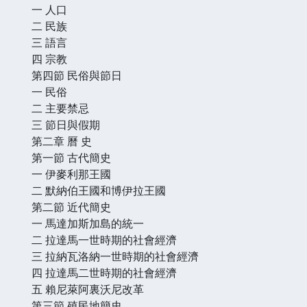
一 人口
二 民族
三 語言
四 宗教
第四節 民俗與節日
一 民俗
二 主要禁忌
三 節日與假期
第二章 曆 史
第一節 古代簡史
一 伊麥利那王國
二 默納伯王國和博伊拉王國
第二節 近代簡史
一 馬達加斯加島的統一
二 拉達馬一世時期的社會經濟
三 拉納瓦洛納一世時期的社會經濟
四 拉達馬二世時期的社會經濟
五 賴尼萊阿裏沃尼改革
第三節 殖民地簡史