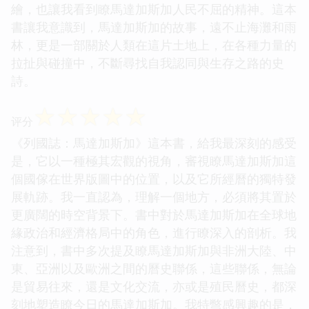
繪，也讓我看到瞭馬達加斯加人民不屈的精神。這本
書讓我意識到，馬達加斯加的故事，遠不止海灘和雨
林，更是一部關於人類在這片土地上，在各種力量的
拉扯與碰撞中，不斷尋找自我認同與生存之路的史
詩。
☆
☆
☆
☆
☆
评分
《列國誌：馬達加斯加》這本書，給我最深刻的感受
是，它以一種極其宏觀的視角，審視瞭馬達加斯加這
個國傢在世界版圖中的位置，以及它所經曆的獨特發
展軌跡。我一直認為，理解一個地方，必須將其置於
更廣闊的時空背景下。書中對於馬達加斯加在全球地
緣政治和經濟格局中的角色，進行瞭深入的剖析。我
注意到，書中多次提及瞭馬達加斯加與非洲大陸、中
東、亞洲以及歐洲之間的曆史聯係，這些聯係，無論
是貿易往來，還是文化交流，亦或是殖民曆史，都深
刻地塑造瞭今日的馬達加斯加。我特彆感興趣的是，