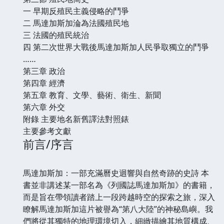
一 早期反殖民主義侵略的鬥爭
二 馬達加斯加淪為法國殖民地
三 法國的殖民統治
四 第二次世界大戰後馬達加斯加人民爭取獨立的鬥爭
……
第三章 政治
第四章 經濟
第五章 教育、文學、藝術、衛生、新聞
第六章 外交
附錄 主要地名新舊譯法對照錶
主要參考文獻
前言/序言
馬達加斯加：一部充滿曆史迴響與自然奇跡的史詩 本
書並非講述某一部名為《列國誌馬達加斯加》的書籍，
而是旨在帶領讀者踏上一段跨越時空的探索之旅，深入
瞭解馬達加斯加這片被譽為“第八大陸”的神秘島嶼。我
們將從其獨特的地理環境切入，細緻描繪其地質構成、