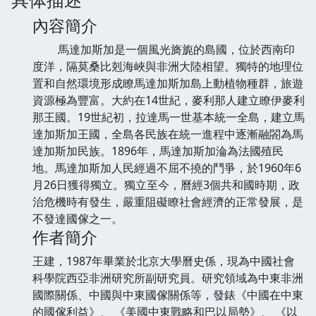
內容簡介
馬達加斯加是一個風光旖旎的島國，位於西南印
度洋，隔莫桑比剋海峽與非洲大陸相望。獨特的地理位
置和自然環境形成瞭馬達加斯加島上動植物種群，旅遊
資源極為豐富。大約在14世紀，麥利那人建立瞭伊麥利
那王國。19世紀初，拉達馬一世基本統一全島，建立馬
達加斯加王國，全島各民族在統一進程中逐漸融閤為馬
達加斯加民族。1896年，馬達加斯加淪為法國殖民
地。馬達加斯加人民經過不屈不撓的鬥爭，於1960年6
月26日獲得獨立。獨立至今，曆經3個共和國時期，政
治危機時有發生，嚴重阻礙瞭社會經濟的正常發展，是
不發達國傢之一。
作者簡介
王建，1987年畢業於北京大學曆史係，現為中國社會
科學院西亞非洲研究所副研究員。研究領域為中東非洲
國際關係、中國與中東國傢關係等，發錶《中國在中東
的國傢利益》、 《美國中東戰略和巴以局勢》、 《以