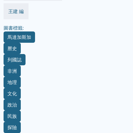
王建 編
圖書標籤:
馬達加斯加
曆史
列國誌
非洲
地理
文化
政治
民族
探險