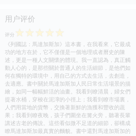
用户评价
☆
☆
☆
☆
☆
评分
《列國誌：馬達加斯加》這本書，在我看來，它最成
功的地方在於，它不僅僅是一個地理或者曆史的陳
述，更是一種人文關懷的體現。我一直認為，真正觸
動人心的，是那些關於普通人的生活細節，是他們如
何在獨特的環境中，用自己的方式去生活，去創造，
去適應。書中關於馬達加斯加人民日常生活場景的描
繪，如同一幅幅鮮活的油畫。我看到瞭清晨，婦女們
提著水桶，穿梭在泥濘的小徑上；我看到瞭市場裏，
人們用當地的貨幣，交換著新鮮的漁獲和豐收的蔬
果；我看到瞭夜晚，孩子們圍坐在篝火旁，聽著長輩
講述古老的傳說。這些看似微不足道的細節，卻構成
瞭馬達加斯加最真實的麵貌。書中還對馬達加斯加的