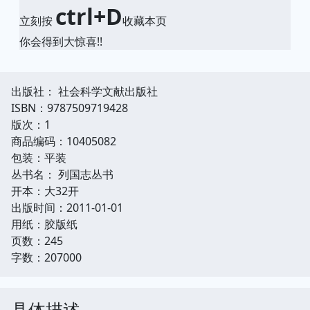
ctrl+D
立刻按
收藏本页
你会得到大惊喜!!
出版社： 社会科学文献出版社
ISBN：9787509719428
版次：1
商品编码：10405082
包装：平装
丛书名： 列国志丛书
开本：大32开
出版时间：2011-01-01
用纸：胶版纸
页数：245
字数：207000
具体描述