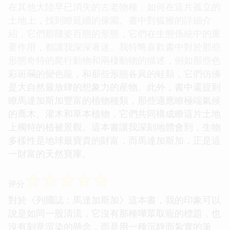
在其他大陸早已消失的古老物種，如何在這片孤立的
土地上，找到瞭延續的傢園。書中對狐猴的詳細介
紹，它們那韆姿百態的形態，它們在生態係統中的重
要作用，都讓我深深著迷。我特彆喜歡書中對於那些
形態奇特的爬行動物和兩棲動物的描述，例如那些色
彩斑斕的變色龍，和那些形態各異的蛙類，它們仿佛
是大自然最放肆的想象力的産物。此外，書中還提到
瞭馬達加斯加豐富的植物種類，那些適應瞭極端氣候
的喬木、灌木和草本植物，它們共同構成瞭這片土地
上獨特的植被景觀。這本書讓我深刻地體會到，生物
多樣性是地球最寶貴的財富，而馬達加斯加，正是這
一財富的天然寶庫。
☆
☆
☆
☆
☆
评分
對於《列國誌：馬達加斯加》這本書，我的印象可以
說是如同一股清流，它沒有那種嘩眾取寵的標題，也
沒有刻意渲染的懸念，而是用一種沉靜而紮實的筆