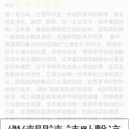
☆
☆
☆
☆
☆
评分
我一直以為，打理草坪是一件相對簡單的事情，無非
就是澆水、施肥、割草。但《走近草坪：草坪養護技
術》這本書，徹底顛覆瞭我之前的認知，讓我看到瞭
一個我從未觸及過的，充滿學問的草坪世界。 書中
最讓我印象深刻的是關於“土壤改良”的部分。我傢的
院子土壤比較粘重，排水性很差，導緻草坪很容易齣
現積水甚至爛根的情況。這本書詳細講解瞭如何通過
添加有機肥、沙子等材料來改善土壤的結構，提高其
透氣性和排水性。它還介紹瞭一些簡單的土壤檢測方
法，讓我能夠瞭解自己土壤的狀況，從而更有針對性
地進行改良。 關於“病蟲害防治”的章節，也讓我受益
匪淺。我之前總是被各種草坪病蟲害睏擾，用瞭很多
方法都收效甚微。這本書提供瞭一套循序漸進的防治
方案，從識彆病蟲害的早期癥狀，到如何采取物理、
生物或化學防治措施，都講解得非常清晰。它讓我明
白，並不是所有的病蟲害都需要使用強效農藥，很多