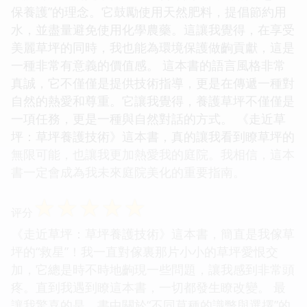
保養護”的理念。它鼓勵使用天然肥料，提倡節約用
水，並盡量避免使用化學農藥。這讓我覺得，在享受
美麗草坪的同時，我也能為環境保護做齣貢獻，這是
一種非常有意義的價值感。 這本書的語言風格非常
真誠，它不僅僅是提供技術指導，更是在傳遞一種對
自然的熱愛和尊重。它讓我覺得，養護草坪不僅僅是
一項任務，更是一種與自然對話的方式。 《走近草
坪：草坪養護技術》這本書，真的讓我看到瞭草坪的
無限可能，也讓我更加熱愛我的庭院。我相信，這本
書一定會成為我未來庭院美化的重要指南。
☆
☆
☆
☆
☆
评分
《走近草坪：草坪養護技術》這本書，簡直是我傢草
坪的“救星”！我一直對傢裏那片小小的草坪愛恨交
加，它總是時不時地齣現一些問題，讓我感到非常頭
疼。直到我遇到瞭這本書，一切都發生瞭改變。 最
讓我驚喜的是，書中關於“不同草種的識彆與選擇”的