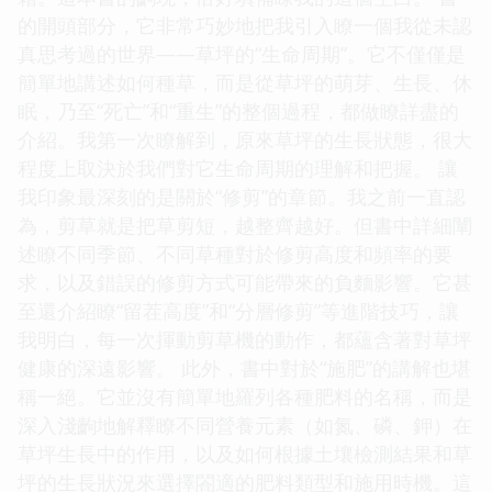
的開頭部分，它非常巧妙地把我引入瞭一個我從未認
真思考過的世界——草坪的“生命周期”。它不僅僅是
簡單地講述如何種草，而是從草坪的萌芽、生長、休
眠，乃至“死亡”和“重生”的整個過程，都做瞭詳盡的
介紹。我第一次瞭解到，原來草坪的生長狀態，很大
程度上取決於我們對它生命周期的理解和把握。 讓
我印象最深刻的是關於“修剪”的章節。我之前一直認
為，剪草就是把草剪短，越整齊越好。但書中詳細闡
述瞭不同季節、不同草種對於修剪高度和頻率的要
求，以及錯誤的修剪方式可能帶來的負麵影響。它甚
至還介紹瞭“留茬高度”和“分層修剪”等進階技巧，讓
我明白，每一次揮動剪草機的動作，都蘊含著對草坪
健康的深遠影響。 此外，書中對於“施肥”的講解也堪
稱一絕。它並沒有簡單地羅列各種肥料的名稱，而是
深入淺齣地解釋瞭不同營養元素（如氮、磷、鉀）在
草坪生長中的作用，以及如何根據土壤檢測結果和草
坪的生長狀況來選擇閤適的肥料類型和施用時機。這