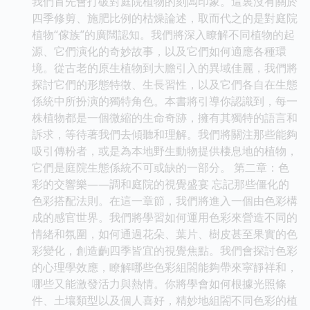
我們首先會打破對庭院植物的刻闆印象。這裏沒有關於
四季修剪、施肥比例的枯燥論述，取而代之的是對庭院
植物“傢族”的廣闊認知。我們將深入瞭解不同植物的起
源、它們演化的奇妙故事，以及它們如何適應各種環
境。從古老的原生植物到大膽引入的異域佳麗，我們將
探討它們的形態特徵、生長習性，以及它們各自在生態
係統中所扮演的獨特角色。本書將引導你認識到，每一
株植物都是一個微縮的生命奇跡，擁有其獨特的語言和
訴求，等待著我們去傾聽和理解。我們將關注那些能夠
吸引傳粉者，或是為本地野生動物提供棲息地的植物，
它們是庭院生態係統不可或缺的一部分。 第二章：色
彩的交響樂——調和庭院的視覺盛宴 忘記那些僵化的
色彩搭配法則。在這一章節，我們將進入一個由色彩構
成的感官世界。我們將學習如何運用色彩來營造不同的
情緒和氛圍，如何通過花朵、葉片、樹皮甚至果實的色
彩變化，創造齣四季皆宜的視覺焦點。我們會探討色彩
的心理學效應，瞭解哪些色彩組閤能夠帶來寜靜祥和，
哪些又能激發活力與熱情。你將學會如何根據光照條
件、土壤類型以及個人喜好，精妙地組閤不同色彩的植