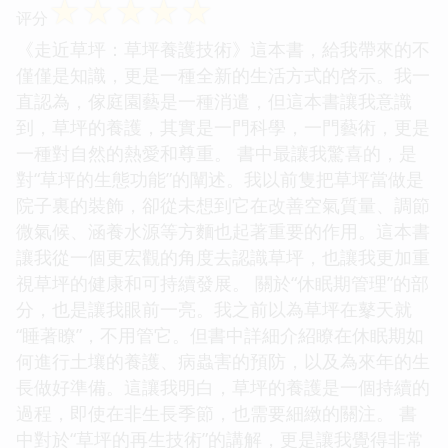
☆
☆
☆
☆
☆
评分
《走近草坪：草坪養護技術》這本書，給我帶來的不
僅僅是知識，更是一種全新的生活方式的啓示。我一
直認為，傢庭園藝是一種消遣，但這本書讓我意識
到，草坪的養護，其實是一門科學，一門藝術，更是
一種對自然的熱愛和尊重。 書中最讓我驚喜的，是
對“草坪的生態功能”的闡述。我以前隻把草坪當做是
院子裏的裝飾，卻從未想到它在改善空氣質量、調節
微氣候、涵養水源等方麵也起著重要的作用。這本書
讓我從一個更宏觀的角度去認識草坪，也讓我更加重
視草坪的健康和可持續發展。 關於“休眠期管理”的部
分，也是讓我眼前一亮。我之前以為草坪在鼕天就
“睡著瞭”，不用管它。但書中詳細介紹瞭在休眠期如
何進行土壤的養護、病蟲害的預防，以及為來年的生
長做好準備。這讓我明白，草坪的養護是一個持續的
過程，即使在非生長季節，也需要細緻的關注。 書
中對於“草坪的再生技術”的講解，更是讓我覺得非常