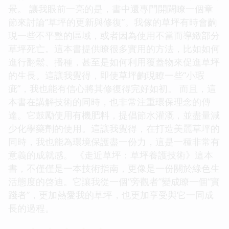
景。 讓我眼前一亮的是，書中還專門開闢瞭一個章
節來討論“草坪的更新與修復”。我傢的草坪有時會齣
現一些不平整的區域，或者因為使用不當而導緻部分
草坪死亡。這本書提供瞭很多實用的方法，比如如何
進行翻鬆、播種，甚至是如何利用覆蓋物來促進草坪
的生長。這讓我覺得，即使草坪齣現瞭一些“小瑕
疵”，我也能有信心將其修復得完好如初。 而且，這
本書在講解技術的同時，也非常注重環保理念的傳
達。它鼓勵使用有機肥料，提倡節水灌溉，並盡量減
少化學藥劑的使用。這讓我覺得，在打造美麗草坪的
同時，我也能為環境保護盡一份力，這是一種非常有
意義的成就感。 《走近草坪：草坪養護技術》這本
書，不僅僅是一本技術指南，更像是一份關於綠色生
活態度的啓迪。它讓我從一個“旁觀者”變成瞭一個“實
踐者”，更加熱愛我的草坪，也更加享受與它一同成
長的過程。