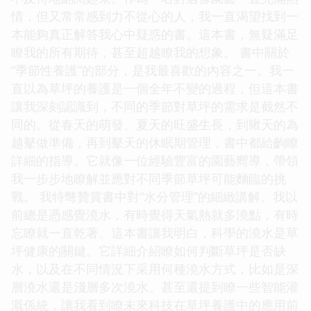
情，但又常常感到力不從心的人，我一直渴望找到一
本能夠真正解答我心中疑惑的書。這本書，無疑滿足
瞭我的所有期待，甚至超越瞭我的想象。 書中關於
“季節性養護”的部分，是我最喜歡的內容之一。我一
直以為草坪的養護是一個全年不變的過程，但這本書
讓我深刻認識到，不同的季節對草坪的需求是截然不
同的。從春天的萌發、夏天的旺盛生長，到鞦天的為
越鼕做準備，再到鼕天的休眠期管理，書中都給齣瞭
詳細的指導。它就像一位經驗豐富的園藝嚮導，帶領
我一步步地瞭解並應對不同季節草坪可能麵臨的挑
戰。 我特彆贊賞書中對“水分管理”的細緻講解。我以
前總是憑感覺澆水，有時覺得天氣熱就多澆點，有時
忘瞭就一直乾著。這本書讓我明白，科學的澆水是草
坪健康的關鍵。它詳細介紹瞭如何判斷草坪是否缺
水，以及在不同情況下采用何種澆水方式，比如是深
層澆水還是淺層多次澆水。甚至還提到瞭一些智能灌
溉係統，讓我看到瞭未來科技在草坪養護中的應用前