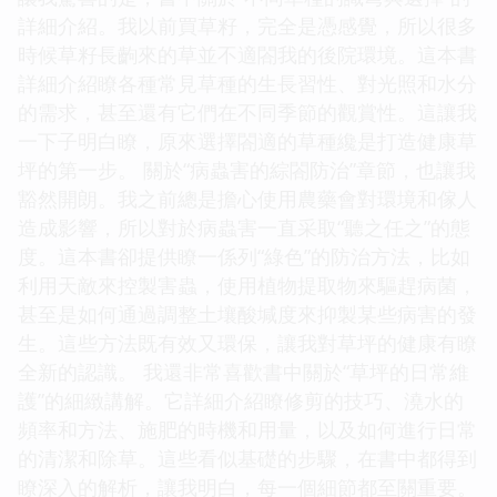
詳細介紹。我以前買草籽，完全是憑感覺，所以很多
時候草籽長齣來的草並不適閤我的後院環境。這本書
詳細介紹瞭各種常見草種的生長習性、對光照和水分
的需求，甚至還有它們在不同季節的觀賞性。這讓我
一下子明白瞭，原來選擇閤適的草種纔是打造健康草
坪的第一步。 關於“病蟲害的綜閤防治”章節，也讓我
豁然開朗。我之前總是擔心使用農藥會對環境和傢人
造成影響，所以對於病蟲害一直采取“聽之任之”的態
度。這本書卻提供瞭一係列“綠色”的防治方法，比如
利用天敵來控製害蟲，使用植物提取物來驅趕病菌，
甚至是如何通過調整土壤酸堿度來抑製某些病害的發
生。這些方法既有效又環保，讓我對草坪的健康有瞭
全新的認識。 我還非常喜歡書中關於“草坪的日常維
護”的細緻講解。它詳細介紹瞭修剪的技巧、澆水的
頻率和方法、施肥的時機和用量，以及如何進行日常
的清潔和除草。這些看似基礎的步驟，在書中都得到
瞭深入的解析，讓我明白，每一個細節都至關重要。