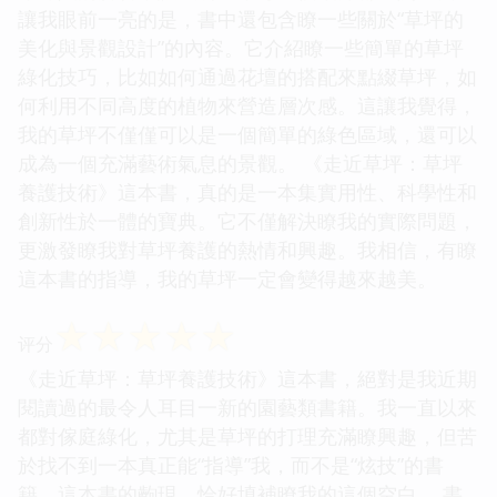
讓我眼前一亮的是，書中還包含瞭一些關於“草坪的
美化與景觀設計”的內容。它介紹瞭一些簡單的草坪
綠化技巧，比如如何通過花壇的搭配來點綴草坪，如
何利用不同高度的植物來營造層次感。這讓我覺得，
我的草坪不僅僅可以是一個簡單的綠色區域，還可以
成為一個充滿藝術氣息的景觀。 《走近草坪：草坪
養護技術》這本書，真的是一本集實用性、科學性和
創新性於一體的寶典。它不僅解決瞭我的實際問題，
更激發瞭我對草坪養護的熱情和興趣。我相信，有瞭
這本書的指導，我的草坪一定會變得越來越美。
☆
☆
☆
☆
☆
评分
《走近草坪：草坪養護技術》這本書，絕對是我近期
閱讀過的最令人耳目一新的園藝類書籍。我一直以來
都對傢庭綠化，尤其是草坪的打理充滿瞭興趣，但苦
於找不到一本真正能“指導”我，而不是“炫技”的書
籍。這本書的齣現，恰好填補瞭我的這個空白。 書