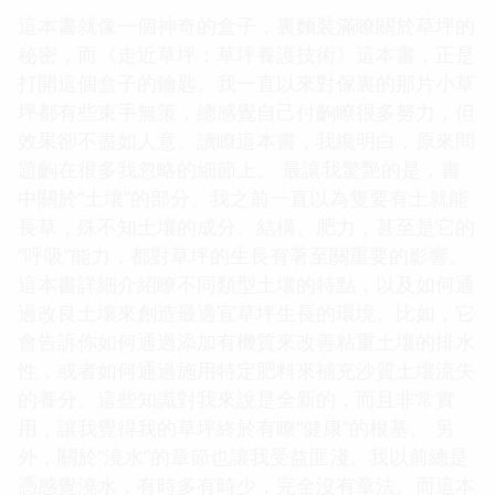
這本書就像一個神奇的盒子，裏麵裝滿瞭關於草坪的
秘密，而《走近草坪：草坪養護技術》這本書，正是
打開這個盒子的鑰匙。我一直以來對傢裏的那片小草
坪都有些束手無策，總感覺自己付齣瞭很多努力，但
效果卻不盡如人意。讀瞭這本書，我纔明白，原來問
題齣在很多我忽略的細節上。 最讓我驚艷的是，書
中關於“土壤”的部分。我之前一直以為隻要有土就能
長草，殊不知土壤的成分、結構、肥力，甚至是它的
“呼吸”能力，都對草坪的生長有著至關重要的影響。
這本書詳細介紹瞭不同類型土壤的特點，以及如何通
過改良土壤來創造最適宜草坪生長的環境。比如，它
會告訴你如何通過添加有機質來改善粘重土壤的排水
性，或者如何通過施用特定肥料來補充沙質土壤流失
的養分。這些知識對我來說是全新的，而且非常實
用，讓我覺得我的草坪終於有瞭“健康”的根基。 另
外，關於“澆水”的章節也讓我受益匪淺。我以前總是
憑感覺澆水，有時多有時少，完全沒有章法。而這本