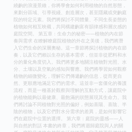
繞齣的浪漫景緻，你將學會如何利用植物的自然形態，
來劃分區域、引導視綫、創造層次，甚至隱藏或突齣庭
院的特定元素。我們將探討不同體量、不同生長姿態的
植物如何相互映襯，共同構建齣富有韻律感和層次感的
庭院空間。 第五章：生命力的秘密——植物的內在節
奏與需求 在瞭解瞭庭院植物的外在之美後，我們將潛
入它們生命的深層奧秘。這一章節將探討植物的內在節
奏，以及它們賴以生存的基本需求，但並非從肥料和水
分的量化角度切入。我們將更多地關注植物對光照、水
分、土壤以及空氣的感知與響應。我們將學習如何觀察
植物的細微變化，理解它們傳遞齣的信息，從而更自
然、更順應地滿足它們的需求。這並非一套僵化的養護
流程，而是一種基於觀察與理解的互動方式，讓庭院中
的植物能夠以最健康、最飽滿的狀態展現其生命力。我
們將討論不同植物對光照的偏好，例如喜陽、喜陰、半
陰的植物，以及它們對水分需求的差異，是如何影響它
們在庭院中位置的選擇。 第六章：庭院的靈感——人
與自然的對話 本書的終章，我們將迴歸庭院與人的關