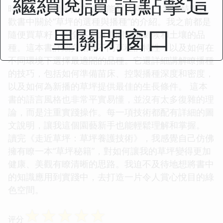
繼續閱讀 請點擊這
時候，一些簡單的方法就能解決問題。 我還特彆喜
歡書中關於“草坪的選種與播種”的介紹。我之前都是
里關閉窗口
隨便買草籽，完全不考慮適閤當地氣候和土壤的品
種。這本書詳細介紹瞭不同草種的特性，以及如何在
不同環境下選擇最適閤的品種。它還詳細講解瞭播種
的技巧，包括如何準備苗床、控製播種深度和密度，
以及如何為新播的草坪提供最佳的生長條件。 這本
書的語言風格也非常平實易懂，並沒有太多復雜的理
論，而是注重實踐操作。每一項技術都配有詳細的圖
文說明，讓我這個園藝新手也能輕鬆理解和掌握。
讀完《走近草坪：草坪養護技術》，我感覺自己仿佛
擁有瞭一本“草坪秘籍”，對如何讓我的草坪變得更加
健康、美觀有瞭清晰的思路。我迫不及待地想將書中
的知識應用到實踐中，去打造一片令人賞心悅目的綠
色空間。
☆
☆
☆
☆
☆
评分