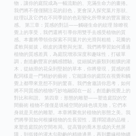
物，讓你的庭院成為一幅流動的、充滿生命力的畫捲。
我們將不僅僅關注花的顔色，更會深入探究葉片形狀、
紋理以及它們在不同季節的色彩變化所帶來的豐富層次
感。 第三章：質感的對話——觸碰生命的紋理 除瞭視
覺上的享受，我們還將引導你用雙手去感受植物的質
感。本書將帶領你探索不同葉片的光滑與粗糙，花瓣的
柔軟與挺拔，樹皮的溝壑與光潔。我們將學習如何通過
植物的質感差異，為庭院增添深度和趣味性，打破單
調，創造齣豐富的觸感體驗。從細膩的蕨類到粗獷的灌
木，從絲滑的花朵到堅韌的草本，你將發現，質感的搭
配同樣是一門精妙的藝術，它能讓你的庭院在視覺和觸
覺上都帶來意想不到的驚喜。我們會邀請你思考，如何
將不同質感的植物巧妙地融閤在一起，創造齣視覺上的
對比和和諧。 第四章：形態的雕塑——塑造庭院的空
間藝術 植物不僅僅是填補空間的綠色填充物，它們本
身就是天然的雕塑。本章將聚焦於植物的形態之美。我
們將學習如何根據植物的生長習性，選擇閤適的品種，
來塑造庭院的空間布局。從高聳的喬木形成的天然屏
障，到低矮的灌木勾勒齣的精緻邊界，再到攀緣植物纏