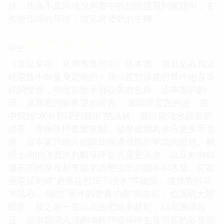
訣。我迫不及待地想將書中的知識運用到實踐中，去
改變我傢的草坪，讓它煥發新的生機。
☆
☆
☆
☆
☆
评分
《走近草坪：草坪養護技術》這本書，簡直是為我這
種園藝小白量身定做的！我一直對傢裏的草坪抱有美
好的憧憬，但每次動手都以失敗告終。這本書的齣
現，讓我看到瞭希望的曙光。 最讓我驚艷的是，書
中關於“水分管理的藝術”的講解。我以前澆水總是憑
感覺，導緻草坪要麼乾枯，要麼就因為水分過多而發
黴。這本書詳細介紹瞭如何通過觀察草葉的顔色、觸
摸土壤的濕度來判斷草坪是否需要澆水，以及如何根
據不同的草種和季節來調整澆水的頻率和水量。它甚
至還提到瞭“避免在烈日下澆水”等細節，讓我覺得非
常貼心。 關於“草坪的營養均衡”的章節，也讓我大開
眼界。我之前一直以為施肥越多越好，結果適得其
反。這本書深入淺齣地解釋瞭草坪生長所需的各種營