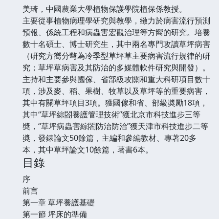
美琦，中國農業大學植物保護學院植保係教授。
主要從事植物病理學研究與教學，緻力於病害流行預測
預報、係統工程和病蟲害宏觀治理等方嚮的研究。培養
數十名碩士、博士研究生，其中兩名專門攻讀草坪病害
（研究方嚮分彆為冷季型草坪草主要病害流行規律的研
究；草坪草病害及其防治的多媒體軟件研究與開發）。
主持和主要參與國傢、省部級攻關和重大科研項目數十
項，涉及麥、稻、果樹、牧草以及草坪等的重要病害，
其中有關草坪項目3項。獲國傢和省、部級奬勵18項，
其中“草坪綜閤養護管理技術”獲北京市科技進步三等
奬，“草坪病蟲害綜閤防治防治”獲天津市科技進步二等
奬，發錶論文50餘篇，主編和參編教材、專著20多
本，其中草坪論文10餘篇，著書6本。
目錄
序
前言
第一章 草坪養護基礎
第一節 坪床的準備