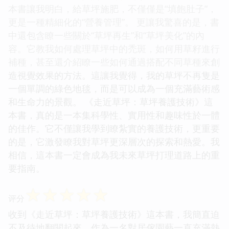
本書讓我明白，給草坪施肥，不僅僅是“填飽肚子”，
更是一種精細化的“營養管理”。 更讓我驚喜的是，書
中還包含瞭一些關於“草坪再生”和“草坪美化”的內
容。它教我如何處理草坪中的禿斑，如何用草籽進行
補種，甚至還介紹瞭一些如何通過搭配不同草種來創
造視覺效果的方法。這讓我覺得，我的草坪不再隻是
一個單調的綠色地毯，而是可以成為一個充滿藝術感
和生命力的景觀。 《走近草坪：草坪養護技術》這
本書，真的是一本集科學性、實用性和趣味性於一體
的佳作。它不僅讓我學到瞭紮實的養護技術，更重要
的是，它激發瞭我對草坪更深層次的探索和熱愛。我
相信，這本書一定會成為我未來草坪打理道路上的重
要指南。
☆
☆
☆
☆
☆
评分
收到《走近草坪：草坪養護技術》這本書，我簡直迫
不及待地翻閱起來。作為一名對居傢園藝一直充滿熱