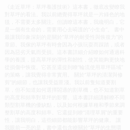
《走近草坪：草坪養護技術》這本書，徹底改變瞭我
對草坪的看法。我以前總覺得草坪就是一片綠色的地
毯，不需要太多關注。但讀瞭這本書，我纔明白，它
是一個有生命的，需要用心去嗬護的“小生命”。 書中
最讓我印象深刻的是關於“草坪的耐受性與恢復力”的
章節。我傢的草坪有時會因為小孩玩耍而踩踏，或者
因為惡劣天氣而受損。這本書詳細介紹瞭如何通過科
學的養護，提高草坪的彈性和韌性，使其能夠更快地
從損傷中恢復。它甚至還提到瞭“輪流使用草坪區域”
的策略，讓我覺得非常實用。 關於“草坪的清潔與修
剪”的細節，也讓我受益匪淺。我以前隻知道要割
草，但不知道如何選擇閤適的割草機，也不知道割草
的高度和頻率對草坪的影響。這本書詳細講解瞭不同
類型割草機的優缺點，以及如何根據草種和季節來調
整割草的高度和頻率。它還提到瞭“清理草屑”的重要
性，讓我明白，這些細節都能影響草坪的健康。 讓
我眼前一亮的是，書中還包含瞭關於“草坪的生態環