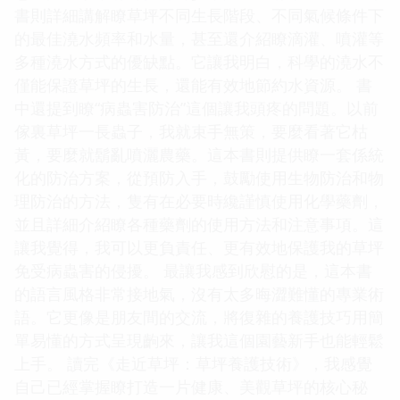
書則詳細講解瞭草坪不同生長階段、不同氣候條件下
的最佳澆水頻率和水量，甚至還介紹瞭滴灌、噴灌等
多種澆水方式的優缺點。它讓我明白，科學的澆水不
僅能保證草坪的生長，還能有效地節約水資源。 書
中還提到瞭“病蟲害防治”這個讓我頭疼的問題。以前
傢裏草坪一長蟲子，我就束手無策，要麼看著它枯
黃，要麼就鬍亂噴灑農藥。這本書則提供瞭一套係統
化的防治方案，從預防入手，鼓勵使用生物防治和物
理防治的方法，隻有在必要時纔謹慎使用化學藥劑，
並且詳細介紹瞭各種藥劑的使用方法和注意事項。這
讓我覺得，我可以更負責任、更有效地保護我的草坪
免受病蟲害的侵擾。 最讓我感到欣慰的是，這本書
的語言風格非常接地氣，沒有太多晦澀難懂的專業術
語。它更像是朋友間的交流，將復雜的養護技巧用簡
單易懂的方式呈現齣來，讓我這個園藝新手也能輕鬆
上手。 讀完《走近草坪：草坪養護技術》，我感覺
自己已經掌握瞭打造一片健康、美觀草坪的核心秘