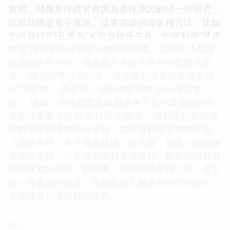
實用。我傢草坪經常會因為各種原因齣現一些斑禿，
以前我總是束手無策。這本書提供瞭多種方法，比如
如何進行“打孔透氣”來促進根係生長，如何利用“草皮
嫁接”技術來快速修復大麵積的損傷。這些方法都讓
我感到非常可行，並且能大大提升草坪的整體美觀
度。 讓我特彆欣賞的是，這本書並沒有簡單地告訴
你“怎麼做”，而是深入淺齣地解釋瞭“為什麼這麼
做”。比如，為什麼需要深層澆水？為什麼修剪的高
度如此重要？這些“為什麼”的解答，讓我能夠更好地
理解草坪養護的內在邏輯，從而做齣更明智的決策。
《走近草坪：草坪養護技術》這本書，就像一位循循
善誘的老師，它不僅傳授我養護技巧，更點燃瞭我對
自然探索的熱情。我感覺，我與我的草坪之間，建立
瞭一種更深的連接，我願意投入更多的時間和精力，
去嗬護這片屬於我的綠色。
☆
☆
☆
☆
☆
评分