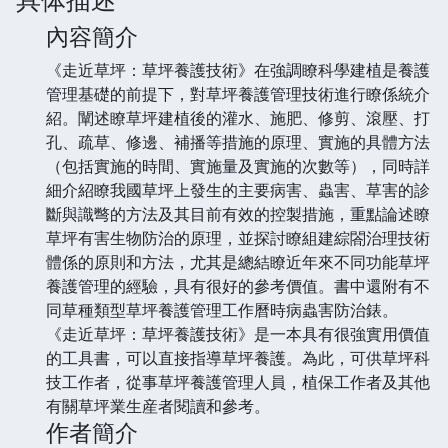
內容簡介
《走近草坪：草坪養護技術》在強調瞭科學建植是養護
管理基礎的前提下，對草坪養護管理技術進行瞭係統介
紹。闡述瞭草坪建植後的灌水、施肥、修剪、滾壓、打
孔、疏草、修邊、補播等措施的原理、實施的具體方法
（包括實施的時間、實施量及實施的次數等），同時詳
細介紹瞭我國草坪上發生的主要病害、蟲害、草害的診
斷與識彆的方法及其目前有效的控製措施，重點論述瞭
草坪有害生物防治的原理，並探討瞭組建綜閤治理技術
體係的原則和方法，尤其是總結瞭近年來不同功能草坪
養護管理的經驗，具有很好的參考價值。書中還附有不
同草種類型草坪養護管理工作曆時病蟲害防治錶。
《走近草坪：草坪養護技術》是一本具有很強實用價值
的工具書，可以直接指導草坪養護。為此，可供草坪科
技工作者，從事草坪養護管理人員，植保工作者及其他
有關草坪業生産者閱讀和參考。
作者簡介