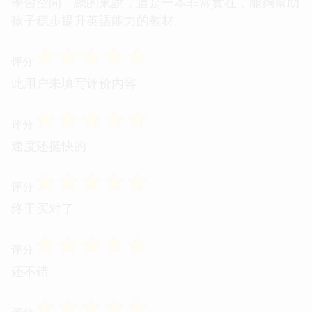
學習空間。總的來說，這是一本非常實在，能夠幫助
孩子穩步提升英語能力的教材。
☆
☆
☆
☆
☆
评分
此用户未填写评价内容
☆
☆
☆
☆
☆
评分
速度还挺快的
☆
☆
☆
☆
☆
评分
终于买对了
☆
☆
☆
☆
☆
评分
还不错
☆
☆
☆
☆
☆
评分