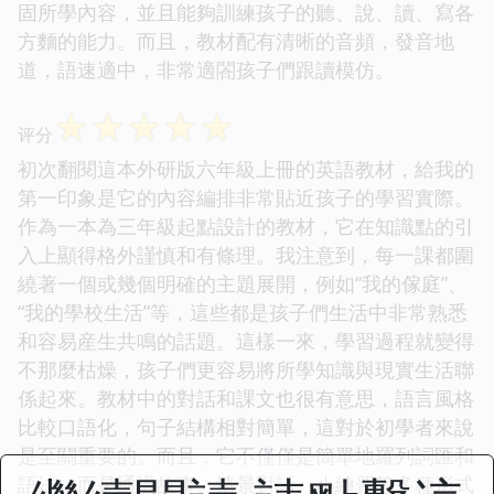
固所學內容，並且能夠訓練孩子的聽、說、讀、寫各
方麵的能力。而且，教材配有清晰的音頻，發音地
道，語速適中，非常適閤孩子們跟讀模仿。
☆
☆
☆
☆
☆
评分
初次翻閱這本外研版六年級上冊的英語教材，給我的
第一印象是它的內容編排非常貼近孩子的學習實際。
作為一本為三年級起點設計的教材，它在知識點的引
入上顯得格外謹慎和有條理。我注意到，每一課都圍
繞著一個或幾個明確的主題展開，例如“我的傢庭”、
“我的學校生活”等，這些都是孩子們生活中非常熟悉
和容易産生共鳴的話題。這樣一來，學習過程就變得
不那麼枯燥，孩子們更容易將所學知識與現實生活聯
係起來。教材中的對話和課文也很有意思，語言風格
比較口語化，句子結構相對簡單，這對於初學者來說
是至關重要的。而且，它不僅僅是簡單地羅列詞匯和
語法，而是通過故事、情景對話、小練習等多種形式