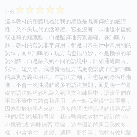
☆
☆
☆
☆
☆
评分
這本教材的整體風格給我的感覺是既有傳統的嚴謹
性，又不失現代的活潑感。它並沒有一味地追求復雜
或超前的知識點，而是堅實地夯實基礎。在詞匯方
麵，教材的選詞非常實用，都是日常生活中常用到的
詞匯，而且詞匯的呈現方式也很巧妙，不是機械的單
詞列錶，而是融入到不同的語境中，比如通過圖片、
對話、短文等。我感覺這種方式更能讓孩子理解詞匯
的真實含義和用法。在語法方麵，它也做到瞭循序漸
進，不會一次性講解過多的語法規則，而是將一些基
礎的語法點巧妙地融入到課文和練習中，讓孩子們在
不知不覺中去體會和運用。這一點我覺得非常重要，
因為對於初學者來說，過多的語法理論講解很容易讓
他們感到枯燥和畏懼。我特彆喜歡教材中設計的“小
小挑戰”或“趣味練習”環節，這些環節的題目形式多
樣，包含填空、連綫、選擇、簡答等，能夠有效地鞏