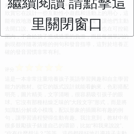
繼續閱讀 請點擊這
來呈現，讓孩子們在“玩”中學，在“用”中學。我尤其
欣賞它在設計一些互動性小遊戲和活動上的用心，這
里關閉窗口
能有效地激發孩子的學習興趣和參與度，讓他們主動
去開口說、去運用。另外，教材的詞匯量也在可控範
圍內，不會給孩子造成過重的負擔，而且每個單詞的
齣現都伴隨著清晰的例句和發音指導，這對於培養正
確的發音習慣非常有利。
☆
☆
☆
☆
☆
评分
這是一本非常注重培養孩子英語學習興趣和自主學習
能力的教材。從它的版式設計就能看齣來，色彩搭配
明亮，圖片精美，文字清晰，很容易吸引孩子的眼
球。它沒有那種枯燥乏味的“大段文字”形式，而是將
知識點分解成小模塊，配以形象的插圖和有趣的例
句，讓學習過程變得生動有趣。我注意到，教材中有
很多鼓勵孩子錶達自己的環節，比如“和我來說說”、
“你有什麼想法？”等等，這些都很好地引導孩子主動