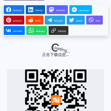
facebook
linkedin
mastodon
messenger
pinterest
reddit
telegram
twitter
viber
vkontakte
whatsapp
复制链接
Loading...
正在下载信息...