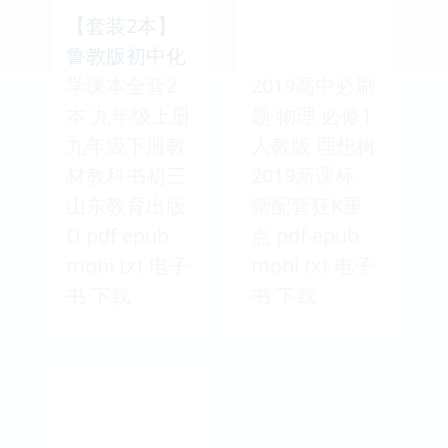
【套装2本】
鲁教版初中化
学课本全套2
2019高中必刷
本 九年级上册
题 物理 必修1
九年级下册教
人教版 理想树
材教科书初三
2019新课标
山东教育出版
赠配套狂K重
D pdf epub
点 pdf epub
mobi txt 电子
mobi txt 电子
书 下载
书 下载