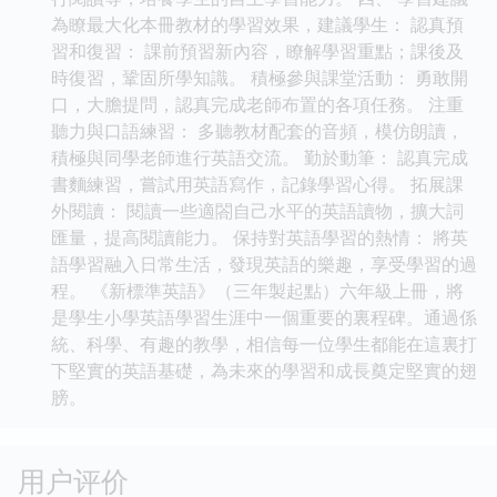
為瞭最大化本冊教材的學習效果，建議學生： 認真預
習和復習： 課前預習新內容，瞭解學習重點；課後及
時復習，鞏固所學知識。 積極參與課堂活動： 勇敢開
口，大膽提問，認真完成老師布置的各項任務。 注重
聽力與口語練習： 多聽教材配套的音頻，模仿朗讀，
積極與同學老師進行英語交流。 勤於動筆： 認真完成
書麵練習，嘗試用英語寫作，記錄學習心得。 拓展課
外閱讀： 閱讀一些適閤自己水平的英語讀物，擴大詞
匯量，提高閱讀能力。 保持對英語學習的熱情： 將英
語學習融入日常生活，發現英語的樂趣，享受學習的過
程。 《新標準英語》（三年製起點）六年級上冊，將
是學生小學英語學習生涯中一個重要的裏程碑。通過係
統、科學、有趣的教學，相信每一位學生都能在這裏打
下堅實的英語基礎，為未來的學習和成長奠定堅實的翅
膀。
用户评价