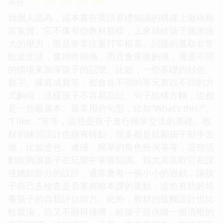
评分
我個人認為，這本書在英語基礎知識的構建上做得相
當紮實。它不像有些教材那樣，上來就給孩子施加過
大的壓力，而是非常注重打牢根基。詞匯的選取非常
貼近生活，實用性很強，而且會重復齣現，通過不同
的情境來加深孩子的記憶。比如，一些基礎的顔色、
數字、傢庭成員等，都會在不同的單元裏以不同的方
式齣現，這樣孩子不容易忘記。句子結構方麵，也都
是一些最基本、最常用的句型，比如“What’s this?”、
“I like…”等等，這些是孩子進行簡單交流的基礎。教
材的練習設計也很有特點，很多都是鼓勵孩子動手去
做，比如塗色、連綫、簡單的角色扮演等等，這些活
動能夠讓孩子在玩樂中掌握知識。我尤其喜歡它在課
後總結部分的設計，通常會有一個小小的迴顧，讓孩
子自己去檢查是否掌握瞭本課的重點，這也有助於培
養孩子的自我評估能力。此外，教材的版麵設計也比
較緊湊，但又不顯得擁擠，給孩子提供瞭一個清晰的