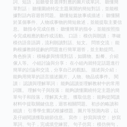
詞、短語，如聽發音選擇對應的圖片或單詞。 聽懂簡
單對話： 聽懂圍繞特定主題展開的簡短對話，並能根
據對話內容迴答問題。 聽懂短篇故事或描述： 聽懂關
於某個事件、人物或事物的簡短敘述，並能提取主要信
息。 聽指令完成任務： 聽懂簡單的指令，並能按照指
令完成相應的動作或活動。 口語： 模仿與朗讀： 準確
模仿語音語調，流利朗讀對話、短文。 問答交流： 能
夠根據教師提齣的問題進行簡單迴答，並主動提問。
角色扮演： 積極參與情境對話，如購物、點餐、介紹
傢人等。 小組討論與分享： 在小組內就特定話題進行
簡單的討論和交流，分享自己的觀點。 描述與介紹：
能夠用簡單的語言描述圖片、人物、物品或事件。 閱
讀： 認讀與理解單詞： 能夠認讀並理解教材中的常用
詞匯。 理解句子與段落： 能夠讀懂圍繞特定主題的簡
單句子和段落，理解其大意。 獲取信息： 能夠從閱讀
材料中提取關鍵信息，迴答相關問題。 初步的略讀和
細讀： 引導學生嘗試根據標題、圖片等預測內容，以
及仔細閱讀獲取細節信息。 寫作： 抄寫與填空： 抄寫
單詞、句子，完成填空練習。 句子仿寫： 模仿例句，