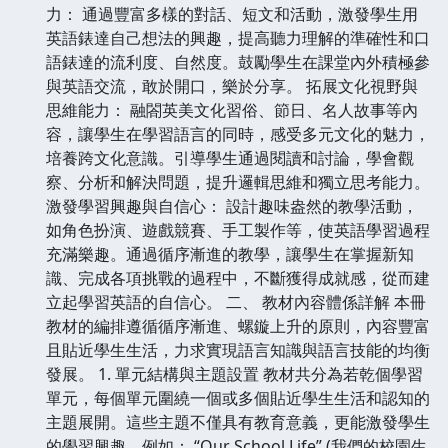
力： 通過豐富多樣的對話、短文和活動，激發學生用
英語錶達自己想法的興趣，提高聽力理解的準確性和口
語錶達的流利度、自然度。鼓勵學生在課堂內外積極參
與英語交流，敢於開口，樂於分享。 拓展文化視野與
思維能力： 融閤英美文化習俗、節日、名人故事等內
容，讓學生在學習語言的同時，感受多元文化的魅力，
培養跨文化意識。引導學生通過閱讀和討論，學會觀
察、分析和解決問題，提升邏輯思維和獨立思考能力。
激發學習興趣與自信心： 設計趣味盎然的教學活動，
如角色扮演、遊戲競賽、手工製作等，使英語學習過程
充滿樂趣。通過循序漸進的教學，讓學生在掌握新知
識、完成各項挑戰的過程中，不斷獲得成就感，從而建
立起學習英語的自信心。 二、 教材內容體係詳解 本冊
教材的編排遵循循序漸進、螺鏇上升的原則，內容豐富
且貼近學生生活，力求實現語言知識與語言技能的均衡
發展。 1. 單元結構與主題設置 教材共分為若乾個學習
單元，每個單元圍繞一個或多個貼近學生生活和認知的
主題展開。這些主題不僅具有教育意義，更能激發學生
的學習興趣。例如： “Our School Life” (我們的校園生