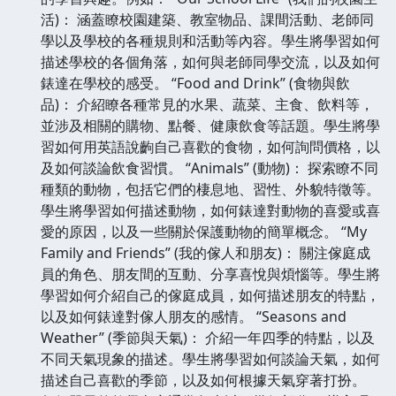
活)： 涵蓋瞭校園建築、教室物品、課間活動、老師同
學以及學校的各種規則和活動等內容。學生將學習如何
描述學校的各個角落，如何與老師同學交流，以及如何
錶達在學校的感受。 “Food and Drink” (食物與飲
品)： 介紹瞭各種常見的水果、蔬菜、主食、飲料等，
並涉及相關的購物、點餐、健康飲食等話題。學生將學
習如何用英語說齣自己喜歡的食物，如何詢問價格，以
及如何談論飲食習慣。 “Animals” (動物)： 探索瞭不同
種類的動物，包括它們的棲息地、習性、外貌特徵等。
學生將學習如何描述動物，如何錶達對動物的喜愛或喜
愛的原因，以及一些關於保護動物的簡單概念。 “My
Family and Friends” (我的傢人和朋友)： 關注傢庭成
員的角色、朋友間的互動、分享喜悅與煩惱等。學生將
學習如何介紹自己的傢庭成員，如何描述朋友的特點，
以及如何錶達對傢人朋友的感情。 “Seasons and
Weather” (季節與天氣)： 介紹一年四季的特點，以及
不同天氣現象的描述。學生將學習如何談論天氣，如何
描述自己喜歡的季節，以及如何根據天氣穿著打扮。