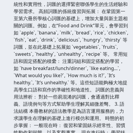
統性和實用性，詞匯的選擇緊密聯係學生的生活經驗和
學習需求。 高頻詞匯的係統復習與拓展： 在鞏固第一
至第六冊所學核心詞匯的基礎上，增加大量與新主題相
關的詞匯。例如，在“Food and Drink”單元，會學習到
如 `apple`, `banana`, `milk`, `bread`, `rice`, `chicken`,
`fish`, `eat`, `drink`, `delicious`, `hungry`, `thirsty` 等
詞匯，並在此基礎上拓展如 `vegetables`, `fruits`,
`sweets`, `healthy`, `unhealthy`, `recipe` 等。 常用短
語和固定搭配的積纍： 注重詞組和固定搭配的學習，
如 `have breakfast/lunch/dinner`, `like eating...`,
`What would you like?`, `How much is it?`, `It’s
healthy.`, `It’s unhealthy.` 等。這些短語能夠極大地提
高學生口語和寫作的準確性和地道性。 詞匯的意義與
用法辨析： 對於一些易混淆的詞匯，會通過對比釋
義、語境例句等方式幫助學生理解其細微差彆。 3. 語
法結構 本冊教材的語法教學是為語言運用服務的，力
求讓學生在理解的基礎上進行模仿和運用。 時態的初
步掌握： 一般現在時： 復習和鞏固錶示經常性、習慣
性動作和狀態，以及客觀事實。 現在進行時： 學習錶