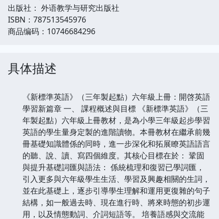
出版社： 外语教学与研究出版社
ISBN：787513545976
商品编码：10746684296
具体描述
《新標準英語》（三年製起點）六年級上冊：開啓英語
學習新篇章 一、 課程概述與目標 《新標準英語》（三
年製起點）六年級上冊教材，是為小學三年級起步學習
英語的學生量身定製的進階讀物。本冊教材在繼承前幾
冊基礎知識體係的同時，進一步深化和拓展瞭英語語言
的聽、說、讀、寫四個維度。其核心目標在於： 鞏固
與提升基礎詞匯與語法： 係統梳理和復習已學詞匯，
引入更多與六年級學生生活、學習及興趣相關的生詞，
並在此基礎上，逐步引導學生理解和運用更復雜的句子
結構，如一般過去時、現在進行時、將來時態的初步運
用，以及情態動詞、介詞短語等。 培養語感與交流能