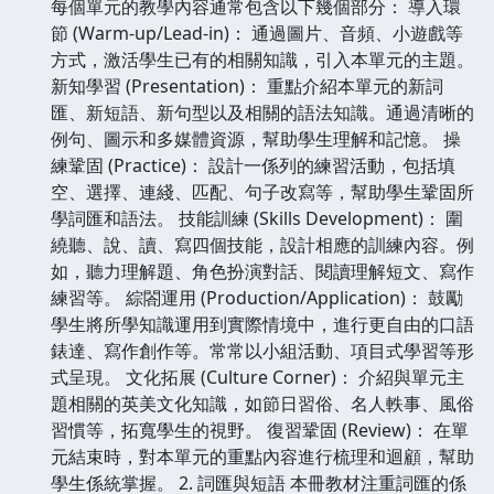
每個單元的教學內容通常包含以下幾個部分： 導入環
節 (Warm-up/Lead-in)： 通過圖片、音頻、小遊戲等
方式，激活學生已有的相關知識，引入本單元的主題。
新知學習 (Presentation)： 重點介紹本單元的新詞
匯、新短語、新句型以及相關的語法知識。通過清晰的
例句、圖示和多媒體資源，幫助學生理解和記憶。 操
練鞏固 (Practice)： 設計一係列的練習活動，包括填
空、選擇、連綫、匹配、句子改寫等，幫助學生鞏固所
學詞匯和語法。 技能訓練 (Skills Development)： 圍
繞聽、說、讀、寫四個技能，設計相應的訓練內容。例
如，聽力理解題、角色扮演對話、閱讀理解短文、寫作
練習等。 綜閤運用 (Production/Application)： 鼓勵
學生將所學知識運用到實際情境中，進行更自由的口語
錶達、寫作創作等。常常以小組活動、項目式學習等形
式呈現。 文化拓展 (Culture Corner)： 介紹與單元主
題相關的英美文化知識，如節日習俗、名人軼事、風俗
習慣等，拓寬學生的視野。 復習鞏固 (Review)： 在單
元結束時，對本單元的重點內容進行梳理和迴顧，幫助
學生係統掌握。 2. 詞匯與短語 本冊教材注重詞匯的係