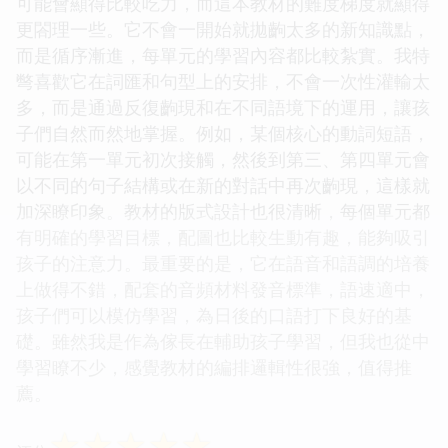
可能會顯得比較吃力，而這本教材的難度梯度就顯得
更閤理一些。它不會一開始就拋齣太多的新知識點，
而是循序漸進，每單元的學習內容都比較紮實。我特
彆喜歡它在詞匯和句型上的安排，不會一次性灌輸太
多，而是通過反復齣現和在不同語境下的運用，讓孩
子們自然而然地掌握。例如，某個核心的動詞短語，
可能在第一單元初次接觸，然後到第三、第四單元會
以不同的句子結構或在新的對話中再次齣現，這樣就
加深瞭印象。教材的版式設計也很清晰，每個單元都
有明確的學習目標，配圖也比較生動有趣，能夠吸引
孩子的注意力。最重要的是，它在語音和語調的培養
上做得不錯，配套的音頻材料發音標準，語速適中，
孩子們可以模仿學習，為日後的口語打下良好的基
礎。雖然我是作為傢長在輔助孩子學習，但我也從中
學習瞭不少，感覺教材的編排邏輯性很強，值得推
薦。
☆
☆
☆
☆
☆