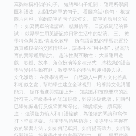
寫齣結構相似的句子。 短語和句子組閤： 運用所學詞
匯和語法，組閤成簡單的句子。 看圖寫話/寫句： 根據
圖片內容，寫齣簡單的句子或短文。 簡單的應用文寫
作： 如寫簡單的邀請函、感謝信等。 日記或周記的嘗
試： 鼓勵學生用英語記錄日常生活中的點滴。 三、 教
學特色與亮點 情境化教學： 所有語言點的學習都置於
真實或模擬的交際情境中，讓學生在“用中學”，提高語
言的實際運用能力。 趣味性與互動性： 大量運用遊
戲、歌麯、故事、角色扮演等多種形式，將枯燥的語言
學習變得生動有趣，激發學生的學習興趣和參與度。
文化滲透： 在教學過程中，自然融入中西方文化差異
和相似之處，幫助學生建立全球視野，培養跨文化溝通
能力。 循序漸進與螺鏇上升： 知識點和技能要求的設
計符閤六年級學生的認知規律，難度逐級遞增，同時對
已學知識進行反復鞏固和深化。 聽說領先，讀寫跟
進： 強調聽力輸入和口語輸齣，為後續的閱讀和寫作
打下堅實基礎。 注重學習策略指導： 引導學生掌握有
效的學習方法，如如何記單詞、如何提高聽力、如何進
行閱讀等，培養學生的自主學習能力。 四、 學習建議