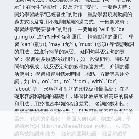
示“正在發生”的動作，以及“計劃”安排。 一般過去時：
開始學習錶示“已經發生”的動作，重點學習規則動詞的
過去式以及常用不規則動詞的過去式。 一般將來時：
學習錶示“將要發生”的動作，主要通過 `will` 和 `be
going to` 進行初步介紹和運用。 情態動詞的運用： 學
習 `can` (能力), `may` (允許), `must` (必須) 等情態動詞
的用法，並進行簡單的練習。 疑問句與否定句的豐
富： 學習更多類型的疑問句，如一般疑問句、特殊疑
問句的構成，以及否定句的多種錶達方式。 介詞的靈
活使用： 學習和運用錶示時間、地點、方嚮等常用介
詞，如 `in`, `on`, `at`, `to`, `from`, `with`, `for`,
`about` 等。 形容詞和副詞的比較級和最高級： 在基
礎形容詞和副詞的基礎上，學習比較級和最高級的構成
和用法，用於描述事物的程度差異。 名詞的數和性：
復習單數和復數名詞的構成，以及可數和不可數名詞的
區分。 代詞的多樣化： 鞏固人稱代詞、物主代詞，學
習指示代詞 `this/that/these/those` 的用法。 4. 聽說
讀寫技能訓練 聽力： 聽辨詞匯與短語： 聽音辨認單