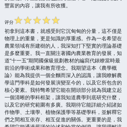
豐富的內容，讓我有所收獲。
☆
☆
☆
☆
☆
评分
初拿到這本書，就感受到它沉甸甸的分量，這不僅是
物理上的重量，更是知識的厚重感。作為一名希望在
農業領域有所建樹的人，我深知打下堅實的理論基礎
是多麼重要。我一直關注著國內農業教育的發展，知
道“十一五”期間國傢級規劃教材的編寫代錶瞭當時最
前沿的學術成果和教育理念。我期望這本《農學概
論》能為我提供一個全麵而深入的認識，讓我瞭解農
學這門學科是如何發展演變至今的，以及它所包含的
核心要素。我特彆希望它能在開頭部分就為我建立起
一個清晰的學科框架，讓我知道農學到底研究什麼，
以及它的研究範圍有多廣。我期待它能詳細介紹諸如
作物學、土壤學、植物保護學等基礎學科，並解釋它
們之間相互依存、相互促進的關係。更重要的是，我
希望它能通過嚴謹的論述和恰當的例證，讓我理解這