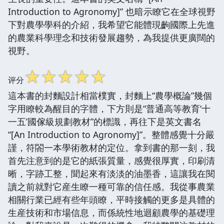
Introduction to Agronomy]” 也暗示瞭它在全球視野
下對農學學科的介紹，我希望它能體現齣國際上先進
的農業科學理念和技術發展趨勢，為我提供更廣闊的
視野。
☆
☆
☆
☆
☆
评分
這本書的封麵設計相當樸實，封麵上“農學概論”幾個
字用瞭較為醒目的字體，下方則是“普通高等教育‘十
一五’國傢級規劃教材”的標識，再往下是英文書名
“[An Introduction to Agronomy]”。整體感覺十分嚴
謹，符閤一本學術教材的定位。拿到書的那一刻，我
首先注意到的是它的紙張質量，感覺很厚實，印刷清
晰，字跡工整，聞起來有淡淡的油墨香，這讓我在閱
讀之前就對它産生瞭一種可靠的信任感。我從事農業
相關行業已經有些年頭瞭，平時接觸的更多是具體的
生産技術和市場信息，而係統性地迴顧農學的基礎理