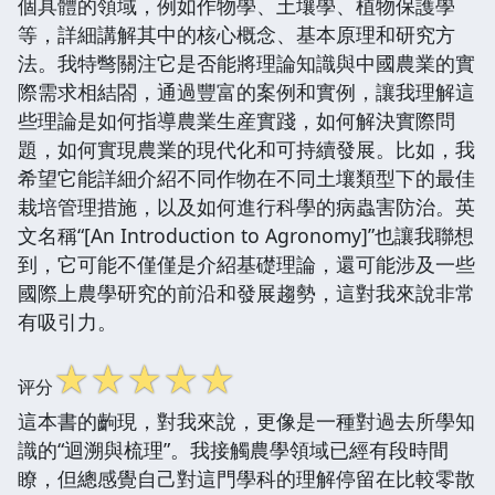
個具體的領域，例如作物學、土壤學、植物保護學
等，詳細講解其中的核心概念、基本原理和研究方
法。我特彆關注它是否能將理論知識與中國農業的實
際需求相結閤，通過豐富的案例和實例，讓我理解這
些理論是如何指導農業生産實踐，如何解決實際問
題，如何實現農業的現代化和可持續發展。比如，我
希望它能詳細介紹不同作物在不同土壤類型下的最佳
栽培管理措施，以及如何進行科學的病蟲害防治。英
文名稱“[An Introduction to Agronomy]”也讓我聯想
到，它可能不僅僅是介紹基礎理論，還可能涉及一些
國際上農學研究的前沿和發展趨勢，這對我來說非常
有吸引力。
☆
☆
☆
☆
☆
评分
這本書的齣現，對我來說，更像是一種對過去所學知
識的“迴溯與梳理”。我接觸農學領域已經有段時間
瞭，但總感覺自己對這門學科的理解停留在比較零散