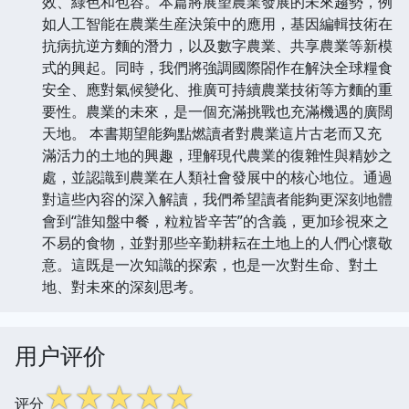
效、綠色和包容。本篇將展望農業發展的未來趨勢，例
如人工智能在農業生産決策中的應用，基因編輯技術在
抗病抗逆方麵的潛力，以及數字農業、共享農業等新模
式的興起。同時，我們將強調國際閤作在解決全球糧食
安全、應對氣候變化、推廣可持續農業技術等方麵的重
要性。農業的未來，是一個充滿挑戰也充滿機遇的廣闊
天地。 本書期望能夠點燃讀者對農業這片古老而又充
滿活力的土地的興趣，理解現代農業的復雜性與精妙之
處，並認識到農業在人類社會發展中的核心地位。通過
對這些內容的深入解讀，我們希望讀者能夠更深刻地體
會到“誰知盤中餐，粒粒皆辛苦”的含義，更加珍視來之
不易的食物，並對那些辛勤耕耘在土地上的人們心懷敬
意。這既是一次知識的探索，也是一次對生命、對土
地、對未來的深刻思考。
用户评价
☆
☆
☆
☆
☆
评分