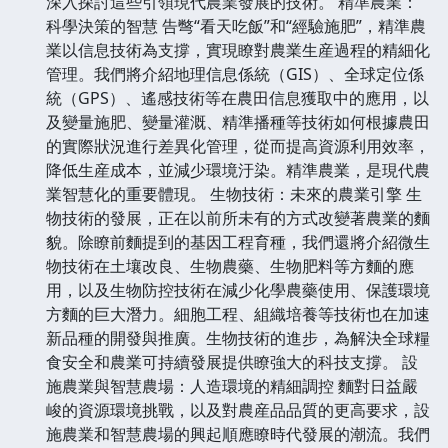
深入探討這些引領現代農業發展的技術。 精準農業：
科學決策的智慧 告彆“看天吃飯”和“經驗施肥”，精準農
業以信息技術為支撐，實現瞭對農業生産過程的精細化
管理。我們將介紹地理信息係統（GIS）、全球定位係
統（GPS）、遙感技術等在農田信息獲取中的應用，以
及變量施肥、變量灌溉、精準播種等技術如何根據農田
的實際狀況進行差異化管理，從而提高資源利用效率，
降低生産成本，並減少環境汙染。精準農業，是現代農
業智慧化的重要體現。 生物技術：未來的農業引擎 生
物技術的發展，正在以前所未有的方式改變著農業的麵
貌。除瞭前麵提到的基因工程育種，我們還將介紹微生
物技術在土壤改良、生物農藥、生物肥料等方麵的應
用，以及生物防控技術在減少化學農藥使用、保護環境
方麵的巨大潛力。細胞工程、組織培養等技術也在加速
新品種的開發與推廣。生物技術的進步，為解決全球糧
食安全和農業可持續發展提供瞭強大的科技支撐。 設
施農業與智慧農場：人造環境的精細調控 麵對日益嚴
峻的資源環境挑戰，以及對農産品品質的更高要求，設
施農業和智慧農場的興起順應瞭時代發展的潮流。我們