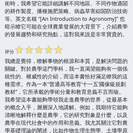
術時，我希望它能詳細講解不同地區、不同作物適閤
的耕作製度、播種施肥策略、病蟲草害綜閤防治技術
等。英文名稱 “[An Introduction to Agronomy]” 也
暗示瞭它可能在全球農業發展的大背景下，介紹農學
的發展趨勢和研究熱點，這對我來說是非常寶貴的。
☆
☆
☆
☆
☆
评分
我總是覺得，瞭解事物的根源和本質，是解決問題的
關鍵。對於農學這門學科，我一直渴望能夠有一個係
統性的、權威性的介紹，而這本書恰好滿足瞭我的這
種需求。作為一本“普通高等教育‘十一五’國傢級規劃
教材”，它所承載的學術分量和教育意義不言而喻。
我希望這本書能夠帶領我走進農學的世界，從最基本
的概念入手，層層深入地講解。例如，我期待它能夠
清晰地解釋什麼是農學，它的研究對象是什麼，以及
農學在現代社會中的作用和意義。我尤其關注它對農
學基礎理論的闡述，比如作物生理生態學、土壤學原