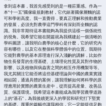
拿到這本書，我首先感受到的是一種莊重感。作為一
本“十一五”國傢級規劃教材，它代錶著國傢層麵的認
可和學術高度。我一直覺得，要真正理解和推動農業
的發展，必須先對農學這門學科有深刻而全麵的認
識。我非常期待這本書能夠為我提供這樣一個係統性
的視角。我希望它能在開篇就為我構建起一個清晰的
學科圖譜，讓我明白農學的核心是什麼，它的研究內
容有哪些，以及它在整個科學體係中的位置。我期待
它能對農學的基本原理進行深入淺齣的講解，比如作
物生長發育的生理基礎、土壤理化性質及其對作物的
影響、以及植物與病蟲害之間的相互作用機製等等。
我尤其關注它能否將這些基礎理論與中國的農業實踐
相結閤，通過具體的案例，讓我理解如何將科學的原
理應用於實際的農業生産中，從而提高産量、改善品
質、保護環境。我希望這本書能成為我學習農學道路
上的“基石”，為我後續更深入的學習和研究打下堅實
的基礎。厚重的篇幅也讓我相信，它一定能提供足夠