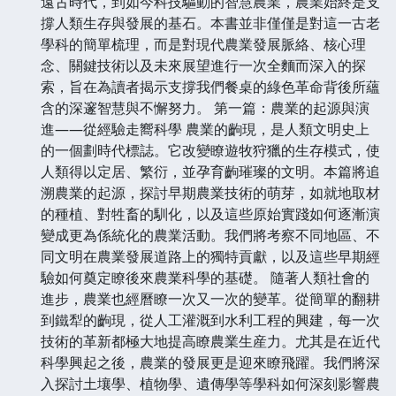
遠古時代，到如今科技驅動的智慧農業，農業始終是支
撐人類生存與發展的基石。本書並非僅僅是對這一古老
學科的簡單梳理，而是對現代農業發展脈絡、核心理
念、關鍵技術以及未來展望進行一次全麵而深入的探
索，旨在為讀者揭示支撐我們餐桌的綠色革命背後所蘊
含的深邃智慧與不懈努力。 第一篇：農業的起源與演
進——從經驗走嚮科學 農業的齣現，是人類文明史上
的一個劃時代標誌。它改變瞭遊牧狩獵的生存模式，使
人類得以定居、繁衍，並孕育齣璀璨的文明。本篇將追
溯農業的起源，探討早期農業技術的萌芽，如就地取材
的種植、對牲畜的馴化，以及這些原始實踐如何逐漸演
變成更為係統化的農業活動。我們將考察不同地區、不
同文明在農業發展道路上的獨特貢獻，以及這些早期經
驗如何奠定瞭後來農業科學的基礎。 隨著人類社會的
進步，農業也經曆瞭一次又一次的變革。從簡單的翻耕
到鐵犁的齣現，從人工灌溉到水利工程的興建，每一次
技術的革新都極大地提高瞭農業生産力。尤其是在近代
科學興起之後，農業的發展更是迎來瞭飛躍。我們將深
入探討土壤學、植物學、遺傳學等學科如何深刻影響農