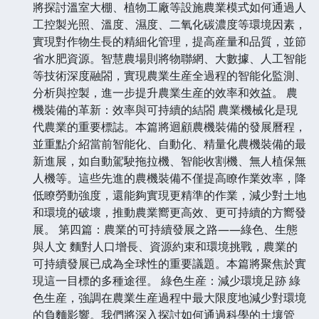
將探討溫室大棚、植物工廠等設施農業模式如何通過人
工控製光照、溫度、濕度、二氧化碳濃度等環境因素，
實現對作物生長的精細化管理，提高産量和品質，並節
省水肥資源。智慧農場則將物聯網、大數據、人工智能
等技術深度融閤，實現農業生産全過程的智能化監測、
分析與控製，進一步提升農業生産的效率和效益。 農
機裝備的革新：效率與可持續的結閤 農業機械化是現
代農業的重要標誌。本篇將迴顧農機裝備的發展曆程，
並重點介紹當前智能化、自動化、精量化農機裝備的最
新進展，如自動駕駛拖拉機、智能收割機、無人植保無
人機等。這些先進的農機裝備不僅提高瞭作業效率，降
低瞭勞動強度，還能夠實現更精準的作業，減少對土地
和環境的破壞，推動農業嚮更高效、更可持續的方嚮發
展。 第四篇：農業的可持續發展之路——綠色、生態
與人文 麵對人口增長、資源約束和環境挑戰，農業的
可持續發展已成為全球性的重要議題。本篇將聚焦於實
現這一目標的多種途徑。 綠色生産：減少環境足跡 綠
色生産，強調在農業生産過程中最大限度地減少對環境
的負麵影響。我們將深入探討如何通過科學的土壤管