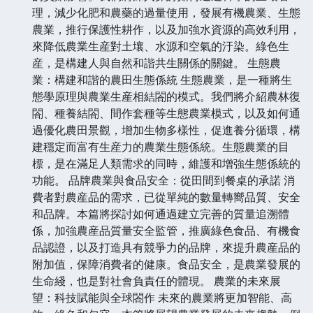
理，減少化肥和農藥的過量使用，發展有機農業、生態
農業，推行保護性耕作，以及加強水資源的高效利用，
來降低農業生産對土壤、水源和空氣的汙染。綠色生
産，是構建人與自然和諧共生關係的關鍵。 生態農
業：構建和諧的農田生態係統 生態農業，是一種將生
態學原理與農業生産相結閤的模式。我們將介紹農林復
閤、種養結閤、間作套種等生態農業模式，以及如何通
過優化農田景觀，增加生物多樣性，促進養分循環，構
建穩定而富有生産力的農業生態係統。生態農業的目
標，是在滿足人類需求的同時，維護和增強生態係統的
功能。 品牌農業與食品安全：從田間到餐桌的承諾 消
費者對農産品的需求，已從單純的數量轉嚮品質、安全
和品牌。本篇將探討如何通過建立完善的質量追溯體
係，加強農産品質量安全監管，推廣綠色食品、有機食
品認證，以及打造具有競爭力的品牌，來提升農産品的
附加值，保障消費者的健康。食品安全，是農業發展的
生命綫，也是對社會負責任的體現。 農業的未來展
望：科技賦能與全球閤作 未來的農業將更加智能、高