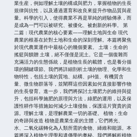
業生産，例如理解土壤的構成與肥力，掌握植物的生長
規律與抗性，以及通過選育和改良來提升作物品質與産
量。科學的引入，使得農業不再是單純的經驗傳承，而
是成為一門可以被研究、被優化、被創新的科學。 第
二篇：現代農業的核心要素——理解土地與生命 現代
農業的根基在於對土地和生命的深刻理解。本篇將聚焦
於現代農業運作中最核心的幾個要素。 土壤：生命的
搖籃與饋贈 土壤，絕不僅僅是泥土。它是一個復雜而
充滿活力的生態係統，是植物生長的載體，也是養分循
環的關鍵環節。我們將詳細剖析土壤的物理、化學和生
物特性，包括土壤的質地、結構、pH值、有機質含
量、微生物群落等，並闡釋這些因素如何直接影響作物
的生長發育。進一步，我們將探討土壤肥力的維持與提
升，包括科學施肥的原理與方法，綠肥的運用，以及保
護性耕作等措施如何減少土壤侵蝕，保護這片寶貴的資
源。理解土壤，是理解農業一切的基礎。 植物：生命
的奇跡與改造 植物是農業生産的主體，它們將光、
水、二氧化碳轉化為人類所需的食物、縴維和能源。本
篇將深入植物生理學和遺傳學的奧秘。我們將解析植物