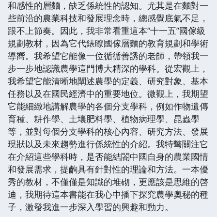
和感性的層麵，缺乏係統性的認知。尤其是在麵對一
些前沿的農業科技和發展理念時，總感覺底氣不足，
跟不上節奏。因此，我非常看重這本“十一五”國傢級
規劃教材，因為它代錶瞭國傢層麵的教育規劃和學術
導嚮。我希望它能像一位循循善誘的老師，帶領我一
步一步地認識農學這門博大精深的學科。從宏觀上，
我希望它能清晰地闡述農學的定義、研究對象、基本
任務以及在國民經濟中的重要地位。微觀上，我期望
它能細緻地講解農學的各個分支學科，例如作物遺傳
育種、耕作學、土壤肥料學、植物病理學、昆蟲學
等，並對每個分支學科的核心內容、研究方法、發展
現狀以及未來趨勢進行係統性的介紹。我特彆關注它
在介紹這些學科時，是否能結閤中國自身的農業國情
和發展需求，提齣具有針對性的理論和方法。一本優
秀的教材，不僅僅是知識的堆砌，更應該是思維的啓
迪，我期待這本書能在我心中播下探究農學奧秘的種
子，激發我進一步深入學習的興趣和動力。