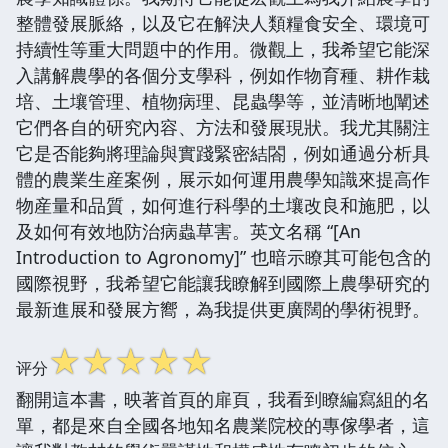
整體發展脈絡，以及它在解決人類糧食安全、環境可
持續性等重大問題中的作用。微觀上，我希望它能深
入講解農學的各個分支學科，例如作物育種、耕作栽
培、土壤管理、植物病理、昆蟲學等，並清晰地闡述
它們各自的研究內容、方法和發展現狀。我尤其關注
它是否能夠將理論與實踐緊密結閤，例如通過分析具
體的農業生産案例，展示如何運用農學知識來提高作
物産量和品質，如何進行科學的土壤改良和施肥，以
及如何有效地防治病蟲草害。英文名稱 “[An
Introduction to Agronomy]” 也暗示瞭其可能包含的
國際視野，我希望它能讓我瞭解到國際上農學研究的
最新進展和發展方嚮，為我提供更廣闊的學術視野。
☆
☆
☆
☆
☆
评分
翻開這本書，映著首頁的扉頁，我看到瞭編寫組的名
單，都是來自全國各地知名農業院校的專傢學者，這