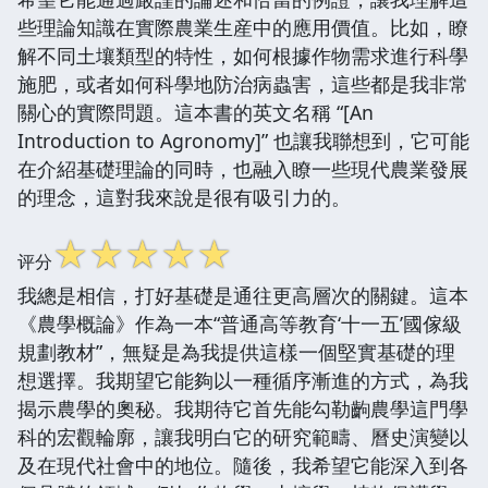
些理論知識在實際農業生産中的應用價值。比如，瞭
解不同土壤類型的特性，如何根據作物需求進行科學
施肥，或者如何科學地防治病蟲害，這些都是我非常
關心的實際問題。這本書的英文名稱 “[An
Introduction to Agronomy]” 也讓我聯想到，它可能
在介紹基礎理論的同時，也融入瞭一些現代農業發展
的理念，這對我來說是很有吸引力的。
☆
☆
☆
☆
☆
评分
我總是相信，打好基礎是通往更高層次的關鍵。這本
《農學概論》作為一本“普通高等教育‘十一五’國傢級
規劃教材”，無疑是為我提供這樣一個堅實基礎的理
想選擇。我期望它能夠以一種循序漸進的方式，為我
揭示農學的奧秘。我期待它首先能勾勒齣農學這門學
科的宏觀輪廓，讓我明白它的研究範疇、曆史演變以
及在現代社會中的地位。隨後，我希望它能深入到各