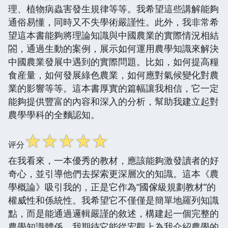
理、植物病蟲害發生規律等等。我希望這些講解能夠
通俗易懂，同時又不失學術嚴謹性。此外，我非常希
望這本書能夠將理論知識與中國農業的實際情況相結
閤，通過生動的案例，展示如何運用農學知識來解決
中國農業發展中遇到的實際問題。比如，如何提高糧
食産量，如何發展綠色農業，如何應對氣候變化對農
業的影響等等。這本書厚實的篇幅讓我相信，它一定
能夠提供豐富的內容和深入的分析，幫助我建立起對
農學學科的全麵認知。
☆
☆
☆
☆
☆
评分
在我看來，一本優秀的教材，應該能夠激發讀者的好
奇心，並引導他們去探索更深層次的知識。這本《農
學概論》吸引我的，正是它作為“國傢級規劃教材”的
權威性和係統性。我希望它不僅僅是簡單地羅列知識
點，而是能通過邏輯嚴謹的敘述，構建起一個完整的
農學知識體係。我期待它能從宏觀上為我介紹農學的