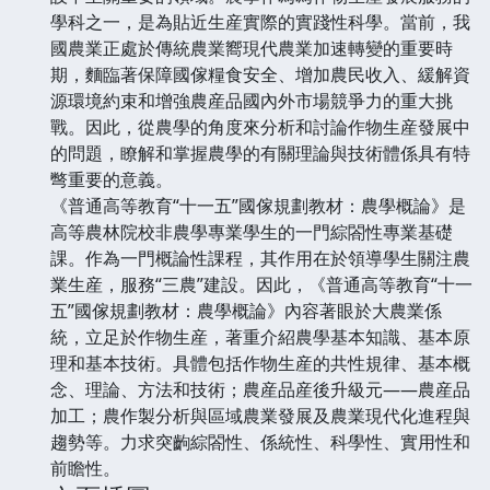
學科之一，是為貼近生産實際的實踐性科學。當前，我
國農業正處於傳統農業嚮現代農業加速轉變的重要時
期，麵臨著保障國傢糧食安全、增加農民收入、緩解資
源環境約束和增強農産品國內外市場競爭力的重大挑
戰。因此，從農學的角度來分析和討論作物生産發展中
的問題，瞭解和掌握農學的有關理論與技術體係具有特
彆重要的意義。
《普通高等教育“十一五”國傢規劃教材：農學概論》是
高等農林院校非農學專業學生的一門綜閤性專業基礎
課。作為一門概論性課程，其作用在於領導學生關注農
業生産，服務“三農”建設。因此，《普通高等教育“十一
五”國傢規劃教材：農學概論》內容著眼於大農業係
統，立足於作物生産，著重介紹農學基本知識、基本原
理和基本技術。具體包括作物生産的共性規律、基本概
念、理論、方法和技術；農産品産後升級元——農産品
加工；農作製分析與區域農業發展及農業現代化進程與
趨勢等。力求突齣綜閤性、係統性、科學性、實用性和
前瞻性。