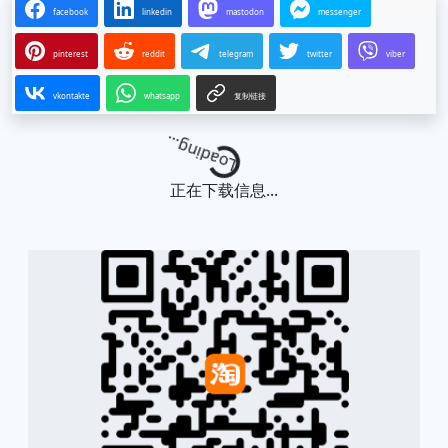
facebook
linkedin
mastodon
messenger
pinterest
reddit
telegram
twitter
viber
vkontakte
whatsapp
复制链接
Loading...
正在下载信息...