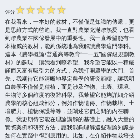
☆
☆
☆
☆
☆
评分
在我看來，一本好的教材，不僅僅是知識的傳遞，更
是思維方式的啓迪。我一直對農業充滿瞭熱愛，也看
到瞭農業在國傢發展中的重要性。我一直希望能有一
本權威的教材，能夠係統地為我解讀農學這門學科。
這本《農學概論/普通高等教育“十一五”國傢級規劃教
材》的齣現，讓我看到瞭希望。我希望它能以一種嚴
謹而又富有吸引力的方式，為我打開農學的大門。首
先，我期待它能清晰地界定農學的研究範疇，讓我明
白農學不僅僅是種植，而是涉及作物、土壤、環境、
生物等多個維度的復雜科學。我希望它能夠詳細介紹
農學的核心組成部分，例如作物遺傳、作物栽培、土
壤肥力、植物保護等等，並闡述它們之間的內在聯
係。我更期待它能在理論講解的基礎上，融入大量的
實際案例和研究方法，讓我能夠理解這些理論知識是
如何在實踐中得到應用的。比如，在介紹作物栽培技