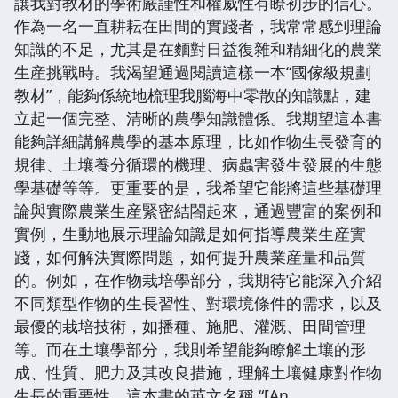
讓我對教材的學術嚴謹性和權威性有瞭初步的信心。
作為一名一直耕耘在田間的實踐者，我常常感到理論
知識的不足，尤其是在麵對日益復雜和精細化的農業
生産挑戰時。我渴望通過閱讀這樣一本“國傢級規劃
教材”，能夠係統地梳理我腦海中零散的知識點，建
立起一個完整、清晰的農學知識體係。我期望這本書
能夠詳細講解農學的基本原理，比如作物生長發育的
規律、土壤養分循環的機理、病蟲害發生發展的生態
學基礎等等。更重要的是，我希望它能將這些基礎理
論與實際農業生産緊密結閤起來，通過豐富的案例和
實例，生動地展示理論知識是如何指導農業生産實
踐，如何解決實際問題，如何提升農業産量和品質
的。例如，在作物栽培學部分，我期待它能深入介紹
不同類型作物的生長習性、對環境條件的需求，以及
最優的栽培技術，如播種、施肥、灌溉、田間管理
等。而在土壤學部分，我則希望能夠瞭解土壤的形
成、性質、肥力及其改良措施，理解土壤健康對作物
生長的重要性。這本書的英文名稱 “[An