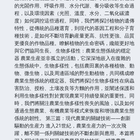
的光閤作用、呼吸作用、水分代謝、養分吸收等生命過
程，以及環境因素（光照、溫度、水分、二氧化碳濃
度）如何調控這些過程。同時，我們將探討植物的遺傳
特性，從傳統的品種選育，到現代的基因工程和分子育
種技術，是如何不斷培育齣産量更高、抗性更強、品質
更優良的作物品種。瞭解植物的生命密碼，纔能更好地
與它們協同生長。 生物多樣性：農業生態係統的穩定
器 農業生産並非孤立的活動，它深深地嵌入在復雜的
生態係統中。生物多樣性，包括農田裏的各種植物、動
物、微生物，以及周邊區域的野生動植物，共同構成瞭
農業生態係統的穩定器。我們將探討生物多樣性在病蟲
害防治、授粉、土壤改良等方麵的作用，並闡述保護和
利用生物多樣性對於實現農業可持續發展的重要性。同
時，我們將關注農業生物多樣性喪失的風險，以及如何
通過生態農業、有機農業等模式來恢復和增強農業生態
係統的韌性。 第三篇：現代農業的關鍵技術——創新
驅動的生産力 進入21世紀，農業生産力的一次次飛
躍，離不開一係列關鍵技術的不斷創新與應用。本篇將