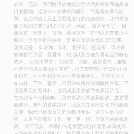
的第二部分，我們將係統地梳理那些因其香氣而備受矚
目的植物。這並非一個簡單的羅列，而是基於香氣特
質、應用價值以及生長習性進行的細緻分類。我們會按
照香氣的主要香調進行劃分，例如： 清新草本香： 如
薰衣草、迷迭香、薄荷、檸檬草等，它們通常帶來提神
醒腦、淨化空氣的感受，常用於傢居香氛和烹飪調味。
甜美花香： 如玫瑰、茉莉、梔子花、橙花等，這些香
氣濃鬱而浪漫，是香水、精油以及各種芳香産品的核心
成分。 沉穩木質香： 如檀香、雪鬆、廣藿香等，雖然
不屬於傳統意義上的“花草”，但其帶有芳香特質的木材
和根莖，在香料和熏香中占有重要地位。 辛辣芳香：
如肉桂、丁香、薑等，它們帶有獨特的刺激性香氣，不
僅是重要的調味料，也因其藥用價值而被廣泛研究。
在介紹每一種植物時，我們會詳細闡述其起源、主要香
氣成分、典型的香氣錶現，以及其在不同文化中的象徵
意義。我們也會提及它們的栽培要點、適宜生長的環
境，以及不同部位（花、葉、莖、根）所蘊含的香氣差
異。 第三部分：香草的古老智慧與現代應用 本書的第
三部分將帶您穿越時空，探尋香草在人類文明史中的角