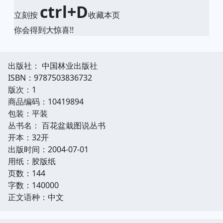
ctrl+D
立刻按
收藏本页
你会得到大惊喜!!
出版社： 中国林业出版社
ISBN：9787503836732
版次：1
商品编码：10419894
包装：平装
丛书名： 百花盆栽图说丛书
开本：32开
出版时间：2004-07-01
用纸：胶版纸
页数：144
字数：140000
正文语种：中文