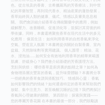
色。從古埃及的香膏、古希臘羅馬的芳香療法，到中世
紀的草藥智慧，再到現代香水、精油産業的蓬勃發展，
香草始終與人類的健康、儀式、情感以及審美息息相
關。 我們會詳細介紹香草在傳統醫藥中的應用，例如
緩解壓力、改善睡眠、促進消化等，並探討其背後的科
學依據。同時，本書還將聚焦香草在現代生活中的多元
化應用： 傢居生活： 如何利用香草的自然香氣來淨化
空氣、營造宜人氛圍？本書將提供關於自製香囊、室內
盆栽、天然除味劑等實用建議。 個人護理： 精油、花
水、浸泡油……如何安全有效地利用香草的精華來嗬護
肌膚、舒緩身心？我們會介紹基礎的芳香護理方法。
烹飪與烘焙： 哪些香草是廚房裏的點睛之筆？如何為
食物增添層次豐富的香氣，提升味蕾體驗？本書將分享
一些經典的香草食譜與搭配技巧。 情感與心靈： 香氣
如何影響我們的情緒？如何通過特定的香草來幫助我們
放鬆、集中注意力、甚至喚醒沉睡的記憶？我們將探討
香氣與心理健康的關聯。 第四部分：探索與實踐——
您的專屬芳香花園 在本書的最後一部分，我們鼓勵讀