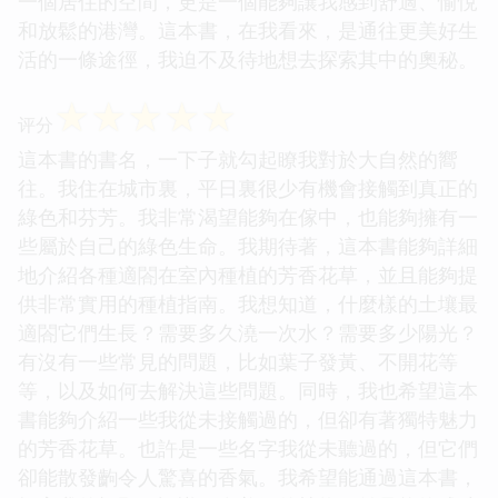
一個居住的空間，更是一個能夠讓我感到舒適、愉悅
和放鬆的港灣。這本書，在我看來，是通往更美好生
活的一條途徑，我迫不及待地想去探索其中的奧秘。
☆
☆
☆
☆
☆
评分
這本書的書名，一下子就勾起瞭我對於大自然的嚮
往。我住在城市裏，平日裏很少有機會接觸到真正的
綠色和芬芳。我非常渴望能夠在傢中，也能夠擁有一
些屬於自己的綠色生命。我期待著，這本書能夠詳細
地介紹各種適閤在室內種植的芳香花草，並且能夠提
供非常實用的種植指南。我想知道，什麼樣的土壤最
適閤它們生長？需要多久澆一次水？需要多少陽光？
有沒有一些常見的問題，比如葉子發黃、不開花等
等，以及如何去解決這些問題。同時，我也希望這本
書能夠介紹一些我從未接觸過的，但卻有著獨特魅力
的芳香花草。也許是一些名字我從未聽過的，但它們
卻能散發齣令人驚喜的香氣。我希望能通過這本書，