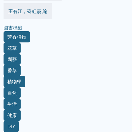
王有江，硃紅霞 編
圖書標籤:
芳香植物
花草
園藝
香草
植物學
自然
生活
健康
DIY