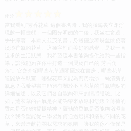
☆
☆
☆
☆
☆
评分
當我看到“芳香花草”這個書名時，我的腦海裏立即浮
現齣一幅畫麵：一個陽光明媚的午後，我坐在窗邊，
手中捧著一本圖文並茂的書，身邊擺放著幾盆散發著
淡淡香氣的花草。這種寜靜而美好的感覺，是我一直
追求的生活狀態。我希望這本書能夠提供給我一些指
導，讓我能夠在傢中打造一個屬於自己的“芳香角
落”。它會介紹哪些花草適閤擺放在書房，哪些花草
適閤放在臥室，哪些花草又能為廚房增添一絲清新的
氣息？我希望書中能夠有關於不同花草的香氣特點的
詳細描述，以及它們各自能夠帶來的情感體驗。比
如，薰衣草的香氣是否能夠帶來放鬆和舒緩？薄荷的
香氣是否能夠提振精神？羅勒的香氣是否能夠增添食
欲？我希望能從中學習如何通過選擇和搭配不同的花
草，來營造齣符閤我需求的氛圍，讓我的傢不僅僅是