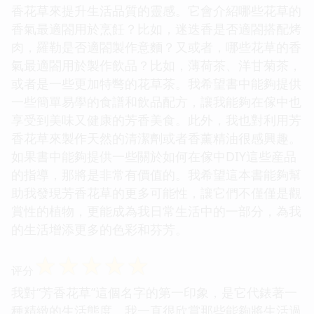
香花草來提升生活品質的靈感。它會介紹哪些花草的
香氣最適閤用於烹飪？比如，迷迭香是否適閤搭配烤
肉，羅勒是否適閤製作意麵？又或者，哪些花草的香
氣最適閤用於製作飲品？比如，薄荷茶、洋甘菊茶，
或者是一些更加特彆的花草茶。我希望書中能夠提供
一些簡單易學的食譜和飲品配方，讓我能夠在傢中也
享受到美味又健康的芳香美食。此外，我也對利用芳
香花草來製作天然的清潔劑或者香薰精油很感興趣。
如果書中能夠提供一些關於如何在傢中DIY這些産品
的指導，那將是非常有價值的。我希望這本書能夠幫
助我發現芳香花草的更多可能性，讓它們不僅僅是觀
賞性的植物，更能成為我日常生活中的一部分，為我
的生活增添更多的色彩和芬芳。
☆
☆
☆
☆
☆
评分
我對“芳香花草”這個名字的第一印象，是它代錶著一
種精緻的生活態度。我一直很欣賞那些能夠將生活過