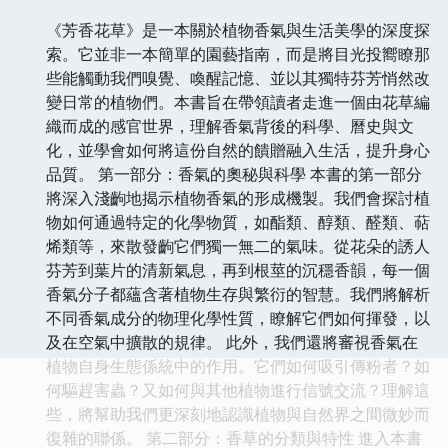
《芳香花草》是一本關於植物香氣與生活美學的深度探
索。它並非一本簡單的園藝指南，而是將目光投嚮瞭那
些能觸動我們嗅覺、喚醒記憶、並以其獨特芬芳悄然改
變日常的植物們。本書旨在帶領讀者走進一個由花草編
織而成的感官世界，理解香氣背後的科學、曆史與文
化，並學會如何將這份自然的饋贈融入生活，提升身心
品質。 第一部分：香氣的奧秘與科學 本書的第一部分
將深入淺齣地揭示植物香氣的形成機製。我們會探討植
物如何通過特定的化學物質，如酯類、醇類、醛類、萜
烯類等，來散發齣它們獨一無二的氣味。從花朵的誘人
芬芳到葉片的清新氣息，再到根莖的沉穩香韻，每一個
香氣分子都蘊含著植物生存與繁衍的智慧。我們將解析
不同香氣成分的物理化學性質，瞭解它們如何揮發，以
及在空氣中擴散的規律。 此外，我們還將審視香氣在
植物自身生態係統中的作用。它們如何吸引傳粉者？如
何驅趕害蟲？又如何與其他植物進行信號交流？理解這
些，將幫助我們更深刻地認識植物與自然界之間微妙而
復雜的聯係。 第二部分：香草的分類與特性 進入本書