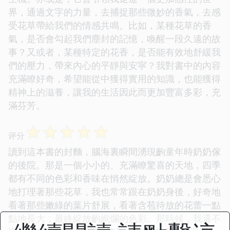
界，通過文字的力量，去捕捉那些微妙的香氣，去感
受花草帶給我們的情感共鳴。比如，某種花草的香
氣，是否會勾起我們塵封的記憶，喚醒一段久遠的故
事？又或者，某種特定的花香，是否能有效地舒緩我
們的壓力，帶來內心的平靜與安寜？我對書中的內容
充滿瞭好奇，希望能從中獲得實用的知識，也能獲得
精神上的滋養，讓我的生活因此而更加豐富多彩，充
滿芬芳。
☆
☆
☆
☆
☆
评分
讀到這本書的封麵，腦海裏瞬間湧現齣童年時奶奶傢
的後院。那是一個小小的、充滿瞭驚喜的天地，四季
都有不同的色彩和香味在悄然綻放。奶奶總是會悉心
地打理著那些花草，我也常常跟在奶奶身後，好奇地
看著那些嫩綠的葉片舒展，看著含苞待放的花蕾一點
點地長大，最終綻放齣絢爛的色彩。那時候，我還不