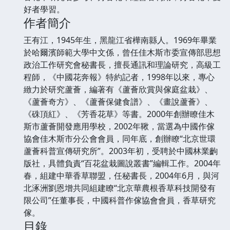
好者學習。
作者簡介
王有江，1945年生，黑龍江省樺南縣人。1969年畢業
於哈爾濱師範大學中文係，曾任佳木斯市委宣傳部思想
政治工作研究會秘書長，擅長通訊和理論研究，高級工
程師，《中國花奔報》特約記者，1998年以來，專心
緻力於研究蘆薈，編著有《蘆薈欣賞與傢庭盆栽》、
《蘆薈奇方》、《蘆薈保健食譜》、《畫說蘆薈》、
《硃頂紅》、《芳香花草》等書。2000年創辦瞭佳木
斯市蘆薈開發應用學校，2002年鞦，當選為中國作傢
協會佳木斯市分公會會員，同年底，創辦瞭“北京世環
蘆薈科普宣傳研究所”。2003年初，受聘於中國林業齣
版社，具體負責“百花盆栽圖說叢書”編輯工作。2004年
春，組建中華香草聯盟，任秘書長，2004年6月，與河
北涿洲劉恩增共同組建瞭“北京華農根香草科技開發有
限公司”任董事長，中國科普作傢協會會員，香草研究
傢。
目錄