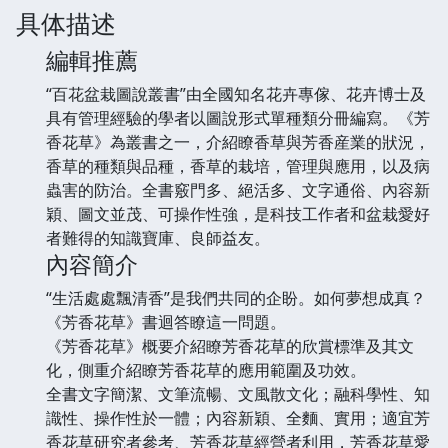
具体描述
編輯推薦
“百花盆栽圖說叢書”由全國知名花卉專傢、花卉博士及
具有管理經驗的學者以圖說形式單種類分冊編寫。《芳
香花草》為叢書之一，介紹瞭香草與芳香産業的狀況，
香草的種類與品種，香草的栽培，管理與應用，以及病
蟲害的防治。全書竅門多、絕活多、文字通俗、內容新
穎、圖文並茂、可操作性強，是科技工作者和盆栽愛好
者難得的知識寶庫、良師益友。
內容簡介
“生活處處飄清香”是我們共同的企盼。如何夢想成真？
《芳香花草》書迴答瞭這一問題。
《芳香花草》概要介紹瞭芳香花草的欣賞標準及其文
化，側重介紹瞭芳香花草的應用範圍及功效。
全書文字簡潔、文筆流暢、文風散文化；融科學性、知
識性、操作性於一體；內容新穎、全麵、實用；適宜芳
香花草研究者參考、芳香花草經營者利用，芳香花草愛