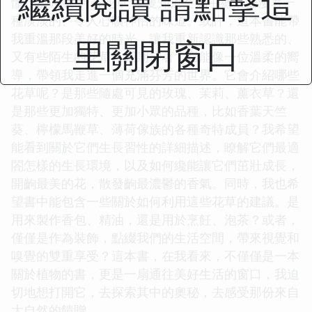
繼續閱讀 請點擊這
懂什麼叫做“芳香花草”，隻知道空氣中總是彌漫著一
種淡淡的、令人心曠神怡的味道。或許，這本書能帶
我重溫那段美好的時光，讓我重新認識那些熟悉的、
里關閉窗口
又有些陌生的花草。我期待著，它能像一位溫柔的嚮
導，帶領我走進一個充滿芬芳的世界。它會介紹哪些
花草呢？是那些隨處可見的玫瑰、茉莉、薰衣草？還
是那些更加獨特、更加小眾的品種，比如香葉天竺
葵、檸檬馬鞭草、薄荷傢族的各種奇特成員？我希望
能看到關於它們生長習性的詳細描述，瞭解它們最適
閤怎樣的生長環境，以及如何纔能讓它們茁壯成長，
開齣最美的花，散發齣最濃鬱的香氣。同時，我也希
望書中能包含一些關於如何利用這些花草的建議。是
用來製作香包、精油，還是用於烹飪、泡茶？或者，
僅僅是作為裝飾，點綴我們的生活空間，帶來視覺和
嗅覺的雙重享受？這本書，在我看來，不僅僅是一本
關於植物的書，更是一扇通往美好生活的窗口，我迫
切地想打開它，去探索其中的奧秘，去感受那份來自
大自然的饋贈。