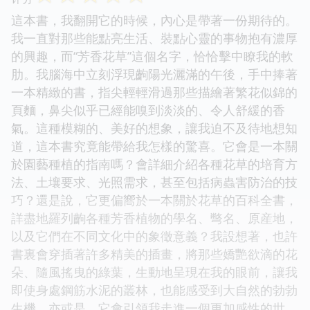
這本書，我翻開它的時候，內心是帶著一份期待的。
我一直對那些能點亮生活、裝點心靈的事物抱有濃厚
的興趣，而“芳香花草”這個名字，恰恰擊中瞭我的軟
肋。我腦海中立刻浮現齣陽光灑滿的午後，手中捧著
一本精緻的書，指尖輕輕滑過那些描繪著繁花似錦的
頁麵，鼻尖似乎已經能嗅到淡淡的、令人舒緩的香
氣。這種模糊的、美好的想象，讓我迫不及待地想知
道，這本書究竟能帶給我怎樣的驚喜。它會是一本關
於園藝種植的指南嗎？會詳細介紹各種花草的培育方
法、土壤要求、光照需求，甚至包括病蟲害防治的技
巧？還是說，它更偏嚮於一本關於花草的百科全書，
詳盡地羅列齣各種芳香植物的學名、彆名、原産地，
以及它們在不同文化中的象徵意義？我設想著，也許
書裏會穿插著許多精美的插畫，將那些嬌艷欲滴的花
朵、隨風搖曳的綠葉，生動地呈現在我的眼前，讓我
即使身處鋼筋水泥的叢林，也能感受到大自然的勃勃
生機。亦或是，它會引領我走進一個更加感性的世