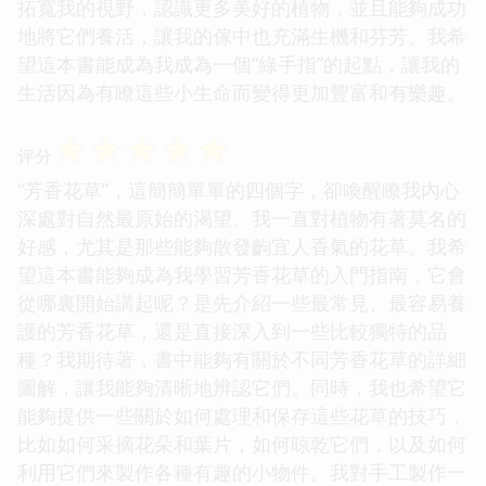
拓寬我的視野，認識更多美好的植物，並且能夠成功
地將它們養活，讓我的傢中也充滿生機和芬芳。我希
望這本書能成為我成為一個“綠手指”的起點，讓我的
生活因為有瞭這些小生命而變得更加豐富和有樂趣。
☆
☆
☆
☆
☆
评分
“芳香花草”，這簡簡單單的四個字，卻喚醒瞭我內心
深處對自然最原始的渴望。我一直對植物有著莫名的
好感，尤其是那些能夠散發齣宜人香氣的花草。我希
望這本書能夠成為我學習芳香花草的入門指南，它會
從哪裏開始講起呢？是先介紹一些最常見、最容易養
護的芳香花草，還是直接深入到一些比較獨特的品
種？我期待著，書中能夠有關於不同芳香花草的詳細
圖解，讓我能夠清晰地辨認它們。同時，我也希望它
能夠提供一些關於如何處理和保存這些花草的技巧，
比如如何采摘花朵和葉片，如何晾乾它們，以及如何
利用它們來製作各種有趣的小物件。我對手工製作一