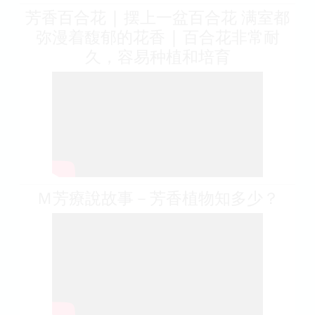
芳香百合花 | 摆上一盆百合花 满室都
弥漫着馥郁的花香 | 百合花非常耐
久，容易种植和培育
Ｍ芳療說故事－芳香植物知多少？