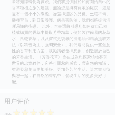
者將知識轉化為實踐。我們將提供關於如何開始自己的
香草種植之旅的建議，無論您是擁有寬敞的庭院，還是
隻有一個小小的陽颱。從選擇適閤的品種、土壤準備、
播種育苗，到日常養護、病蟲害防治，我們都將提供清
晰易懂的指導。 此外，本書還將引導您如何從自己種
植或購買的香草中提取芳香精華，例如製作簡易的花草
水、風乾香草，以及嘗試更復雜的浸泡油和精油提取方
法（以科普為主，強調安全）。我們還將提供一些創意
性的香草利用方案，鼓勵讀者發揮想象，創造屬於自己
的芳香生活。 《芳香花草》旨在成為您探索植物芬芳
世界的忠實夥伴，它將打開您的感官，豐富您的知識，
並激發您創造更加美好、更加芬芳的生活。這本書期待
與您一起，在自然的香氣中，發現生活的更多美好可
能。
用户评价
☆
☆
☆
☆
☆
评分