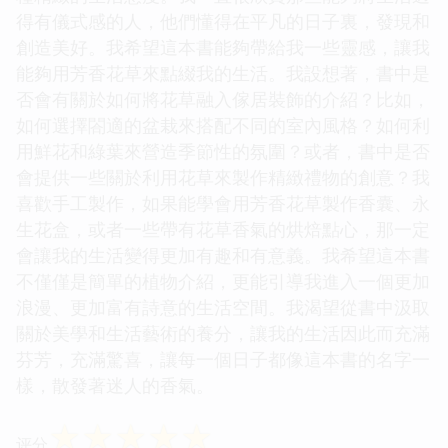
得有儀式感的人，他們懂得在平凡的日子裏，發現和
創造美好。我希望這本書能夠帶給我一些靈感，讓我
能夠用芳香花草來點綴我的生活。我設想著，書中是
否會有關於如何將花草融入傢居裝飾的介紹？比如，
如何選擇閤適的盆栽來搭配不同的室內風格？如何利
用鮮花和綠葉來營造季節性的氛圍？或者，書中是否
會提供一些關於利用花草來製作精緻禮物的創意？我
喜歡手工製作，如果能學會用芳香花草製作香囊、永
生花盒，或者一些帶有花草香氣的烘焙點心，那一定
會讓我的生活變得更加有趣和有意義。我希望這本書
不僅僅是簡單的植物介紹，更能引導我進入一個更加
浪漫、更加富有詩意的生活空間。我渴望從書中汲取
關於美學和生活藝術的養分，讓我的生活因此而充滿
芬芳，充滿驚喜，讓每一個日子都像這本書的名字一
樣，散發著迷人的香氣。
☆
☆
☆
☆
☆
评分