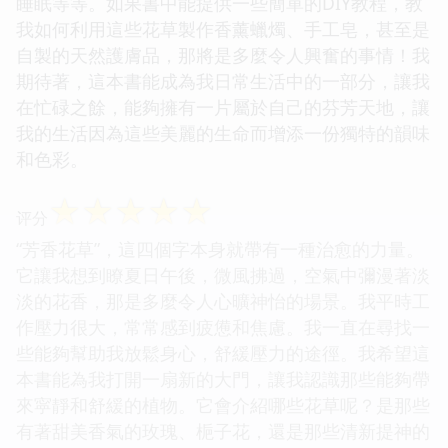
睡眠等等。如果書中能提供一些簡單的DIY教程，教
我如何利用這些花草製作香薰蠟燭、手工皂，甚至是
自製的天然護膚品，那將是多麼令人興奮的事情！我
期待著，這本書能成為我日常生活中的一部分，讓我
在忙碌之餘，能夠擁有一片屬於自己的芬芳天地，讓
我的生活因為這些美麗的生命而增添一份獨特的韻味
和色彩。
☆
☆
☆
☆
☆
评分
“芳香花草”，這四個字本身就帶有一種治愈的力量。
它讓我想到瞭夏日午後，微風拂過，空氣中彌漫著淡
淡的花香，那是多麼令人心曠神怡的場景。我平時工
作壓力很大，常常感到疲憊和焦慮。我一直在尋找一
些能夠幫助我放鬆身心，舒緩壓力的途徑。我希望這
本書能為我打開一扇新的大門，讓我認識那些能夠帶
來寜靜和舒緩的植物。它會介紹哪些花草呢？是那些
有著甜美香氣的玫瑰、梔子花，還是那些清新提神的