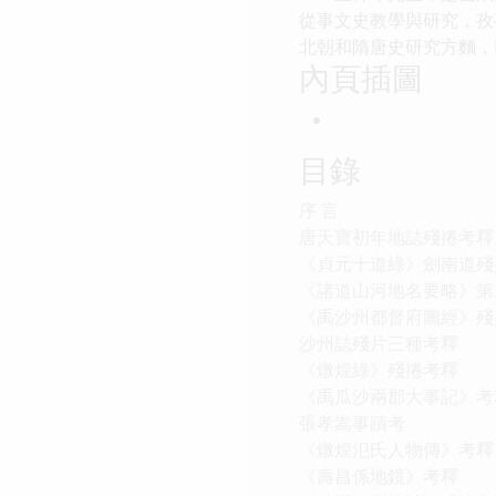
從事文史教學與研究，孜
北朝和隋唐史研究方麵，
內頁插圖
目錄
序 言
唐天寶初年地誌殘捲考釋
《貞元十道綠》劍南道殘
《諸道山河地名要略》第
《禹沙州都督府圖經》殘
沙州誌殘片三種考釋
《燉煌綠》殘捲考釋
《禹瓜沙兩郡大事記》考
張孝嵩事蹟考
《燉煌氾氏人物傳》考釋
《壽昌係地鏡》考釋