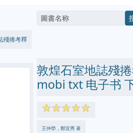
誌殘捲考釋
敦煌石室地誌殘捲考釋
mobi txt 电子书 
☆
☆
☆
☆
☆
王仲犖，鄭宜秀 著