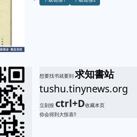
求知書站
想要找书就要到
tushu.tinynews.org
ctrl+D
立刻按
收藏本页
你会得到大惊喜!!