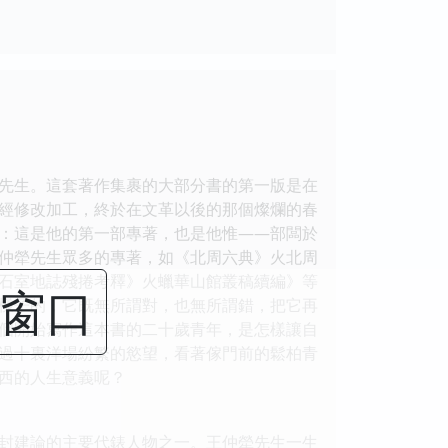
先生。這套著作集裹的大部分書的第一版是在
經修改加工，終於在文革以後的那個燦爛的春
：這是他的第一部專著，也是他惟——部闆於
仲犖先生眾多的專著，如《北周六典》火北周
石室地誌殘捲考釋》火蠟華山館叢稿續編》等
閉窗口
樣子的，它既無所謂對，也無所謂錯，把它再
個開始寫作這本書的二十歲青年，是怎樣讓自
過十裏洋場紛繁的慾望，看著傢門前的鬆柏青
西的人生意義呢？
封建論的主要代錶人物之一。王仲犖先生一生