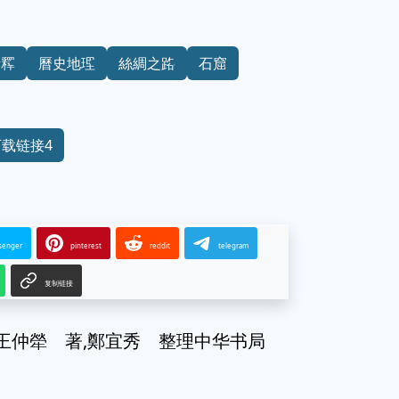
考釋
曆史地理
絲綢之路
石窟
下载链接4
senger
pinterest
reddit
telegram
复制链接
王仲犖 著,鄭宜秀 整理中华书局