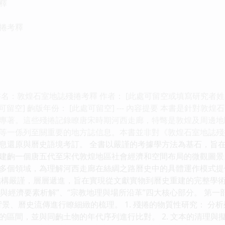
釋
捲考釋
書名：敦煌石室地誌殘捲考釋 作者： [此處可留空或填寫研究者
可留空] 齣版年份： [此處可留空] --- 內容提要 本書是針對
專著。這些殘捲記錄瞭唐宋時期河西走廊，特彆是敦煌及周邊地
等一係列至關重要的地方誌信息。本書並非對《敦煌石室地誌殘
息還原與曆史語境考訂。 全書以嚴謹的考據學方法為基石，旨
建齣一個唐五代至宋代敦煌地區社會經濟和空間布局的微觀圖景
多個領域，為理解河西走廊在絲綢之路曆史中的具體運作模式提供瞭
結構嚴謹，層層遞進，旨在實現從文獻實物到曆史重建的完整學術
政與經濟要素析解”、“宗教地理與場所沿革”四大核心部分。 第一
背景、曆史流傳進行瞭細緻的梳理。 1. 殘捲的物質性研究： 
的區間，並與同齣土物的年代序列進行比對。 2. 文本的清理與