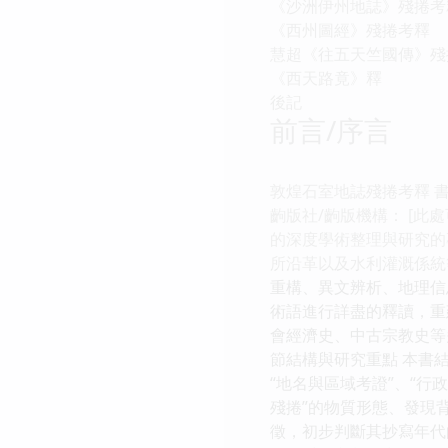
《沙洲伊州地誌》殘捲考
《西州圖經》殘捲考釋
慧超《往五天竺國傳》殘
《西天路竟》釋
後記
前言/序言
敦煌石室地誌殘捲考釋 
齣版社/齣版機構： [此處
的深度學術整理與研究的
所沿革以及水利灌溉係統
重構、異文辨析、地理信
術語進行詳盡的釋讀，重
會經濟史、中古宗教史等
節結構與研究重點 本書
“地名與區域考證”、“行
殘捲”的物質形態、發現
徵，初步判斷其抄寫年代