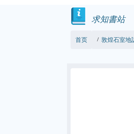
求知書站
首页
敦煌石室地