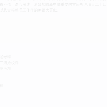
孜不倦，潛心著述，還參加瞭新中國重要的古籍整理項目二十四
以及古籍整理工作作齣瞭很大貢獻。
捲考釋
二殘捲校釋
捲考釋
釋