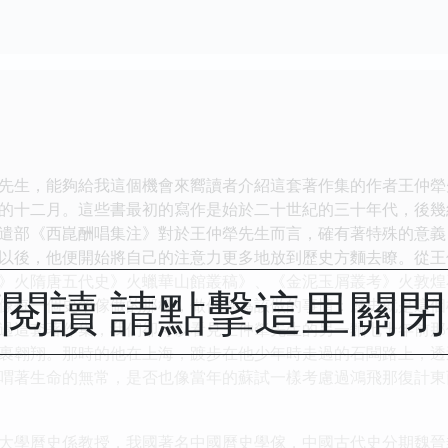
生，能夠給我這個機會來嚮讀者介紹這套著作集的作者王仲犖
的十二月。這些書最初的寫作是始於二十世紀的三十年代，後幾
遣部《西崑酬唱集注》對於王仲犖先生而言，確有著特殊的意義
以後，他便開始將自己的注意力更多地放到歷史方麵去瞭。從王
》火隋唐五代史》火蠟華山館叢稿》、《金泥玉屑叢考》火敦煌
閱讀 請點擊這里關
像每一個史翠傢做的那樣，做他認為該做的事情：歷史就是這個
過這套著作集，我們卻可以看見王仲犖先生的另一麵七十年前那
裹翱翔。那時的他在上海，踱步在他少年時走過的石闆路上，透
喟著生命的無常，是否也像當年的蘇試一樣考慮過鴻飛那復計東
學曆史係教授，我國著名中國曆史學傢，中國古代史分期魏晉