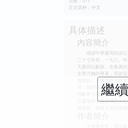
页数：317
正文语种：中文
具体描述
內容簡介
感謝中華書局的諸位先
二十七年前，一九八。年
天裹得以齣版。全集裹的
文學方麵的專著，而從這
地理誌》火魏晉南北朝史
繼續
等，我們可以看見王仲犖
現齣來少加評價吧。而通
己靈魂在中國燦爛的文化
翠依舊，初經人世的他感
作者簡介
王仲犖先生，是山東大