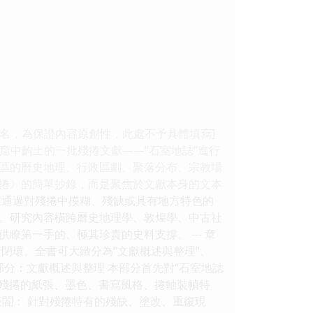
姓名，為保證內容原創性，此處不予具體填寫]
敦煌石窟中齣土的一批殘捲文獻——“石室地誌”進行
區的曆史地理、行政區劃、聚落分布、宗教場
捲》的簡單抄錄，而是聚焦於文獻本身的文本
在通過對殘捲中模糊、殘缺或具有地方特色的
。研究內容橫跨曆史地理學、敦煌學、中古社
第一手的、極其珍貴的史料支撐。 --- 章
閉環。全書可大緻分為“文獻概述與整理”、
部分：文獻概述與整理 本部分首先對“石室地誌
分析殘捲的紙張、墨色、書寫風格、捲軸裝幀特
擬閤： 針對殘捲特有的殘缺、塗改、重復現