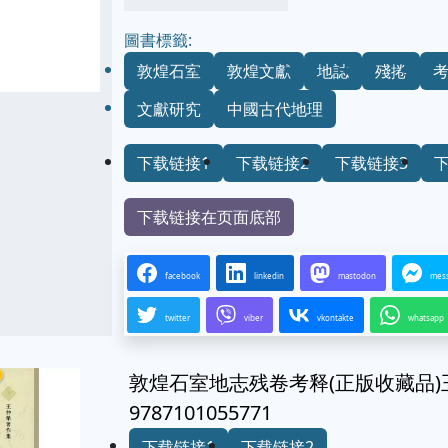
圖書標籤:
敦煌石室
敦煌文獻
地誌
殘捲
文獻研究
中國古代地理
下载链接1
下载链接2
下载链接3
下载链接在页面底部
facebook
linkedin
mastodon
mes
twitter
viber
vkontakte
whatsapp
敦煌石室地志残卷考释(正版收藏品)
9787101055771
下载链接1
下载链接2