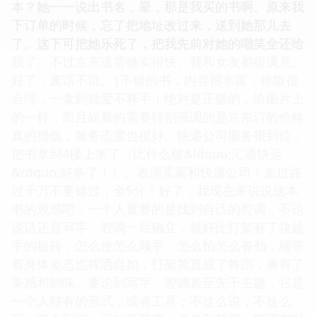
本？她一一说出书名，晕，那是我买的书啊。原来我
下订单的时候，忘了把地址改过来，送到她那儿去
了。这下可把她乐死了，把我先前对她的嘲笑全还给
我了。不过京东送货确实很快。我和女友都很满意。
好了，废话不说。|不错的书，内容很丰富，排版很
合理，一拿到就爱不释手！绝对是正版的，给图片上
的一样，而且崭新的需要特别强调的是京东订的价格
真的很低，服务态度也很好。快递公司服务很到位，
把书拿到4楼上来了（比什么破&ldquo;汇通快运
&rdquo;好多了！）。表演卖家和快递公司！走过路
过千万不要错过，全5分！好了，我现在来说说这本
书的观感吧，一个人重要的是找到自己的腔调，不论
说话还是写字。腔调一旦确立，就好比打架有了块趁
手的板砖，怎么使怎么顺手，怎么拍怎么有劲，顺带
着身体姿态也挥洒自如，打架简直成了舞蹈，兼有了
美感和韵味。要论到写字，腔调甚至先于主题，它是
一个人特有的形式，或者工具；不这么说，不这么