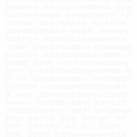
实饱满的情绪，更美在打动人心的厚重情感。从装祯
到设计前所未有的突破，每个精致跳动的文字，不再
只是黑白配，而是有了鲜艳的色彩，首次全彩印刷，
法国著名唯美派插画大师，亲绘插图。|两年的等待
加最美的文字，就是你面前这本最值得期待的新作。
《洗脑术：怎样有逻辑地说服他人》全球最高端隐秘
的心理学课程，彻底改变你思维逻辑的头脑风暴。白
宫智囊团、美国FBI、全球十大上市公司总裁都在秘
密学习！当今世界最高明的思想控制与精神绑架，政
治、宗教、信仰给我们的终极启示。全球最高端隐秘
的心理学课程，一次彻底改变你思维逻辑的头脑风
暴。从国家、宗教信仰的层面透析&ldquo;思维的真
相&rdquo;。白宫智囊团、美国FBI、全球十大上市
公司总裁都在秘密学习！《洗脑术：怎样有逻辑地说
服他人》涉及心理学、社会学、神经生物学、医学、
犯罪学、传播学适用于：读心、攻心、高端谈判、公
关危机、企业管理、情感对话&hellip;&hellip;洗脑