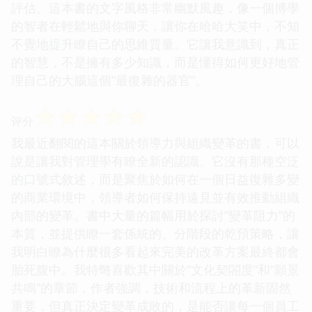
評估。這本書的文字風格非常幽默風趣，像一個博學
的智者在輕鬆地與你聊天，讓你在哈哈大笑中，不知
不覺地提升瞭自己的思維質量。它讓我意識到，真正
的智慧，不是擁有多少知識，而是懂得如何更好地管
理自己的大腦這個“最復雜的器官”。
☆
☆
☆
☆
☆
评分
我最近翻閱的這本關於領導力與組織變革的書，可以
說是讓我對管理學有瞭全新的認識。它沒有那種空泛
的口號式敘述，而是聚焦於如何在一個日益復雜多變
的商業環境中，領導者如何保持遠見並有效推動組織
內部的變革。書中大量的篇幅用於探討“變革阻力”的
本質，並提供瞭一套係統的、分階段的乾預策略，讓
我明白瞭為什麼很多看起來完美的改革方案最終都會
胎死腹中。我特彆喜歡其中關於“文化契閤度”和“願景
共鳴”的章節，作者強調，技術和流程上的革新固然
重要，但真正決定變革成敗的，是能否讓每一個員工