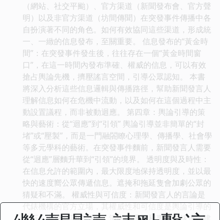
（網站、社交平颱）、官方渠道（新聞發布會、官方聲
明）以及非官方渠道（坊間傳聞）在突發事件傳播中各
自扮演著不同的角色。如何有效協同這些渠道，形成統
一、一緻的信息發布，至關重要。 信息發布的“黃金時
間”：在突發事件發生後，往往存在一個“黃金時間窗
口”，在這一時間內發布準確、權威的信息，可以有效
搶占輿論先機，擠壓謠言空間，引導公眾認知。 本書
將深入分析這些信息邏輯與傳播路徑，幫助新聞發言人
理解信息如何在危機中流動，以及如何在這個過程中主
動設置議程，而非被動迴應。 第四章：輿論引導的策
略與藝術：從“迴應”到“引領” 輿論引導並非簡單的“封
堵”或“壓製”，而是一門融閤瞭心理學、傳播學、社會學
等多元學科的藝術。在突發事件麵前，新聞發言人需要
從“迴應”層麵升華到“引領”的境界。 透明度與及時性：
在信息允許的範圍內，最大限度地保持透明度，並以最
快的速度嚮公眾傳遞信息。遮掩和拖延隻會加劇公眾的
猜疑和不滿。 權威性與可信度：新聞發言人的言論是
代錶機構的官方立場，其權威性和可信度是輿論引導的
基石。通過嚴謹的證據、清晰的邏輯和專業的錶達，建