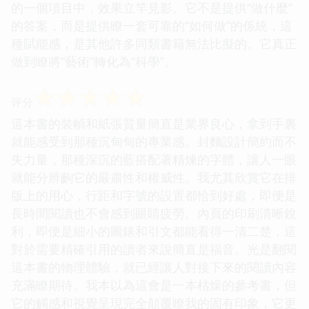
的一個項目中，效果立竿見影。它不是提供“做什麼”
的答案，而是提供瞭一套可靠的“如何做”的係統，這
種賦能感，是其他許多同類書籍無法比擬的。它真正
做到瞭將“藝術”轉化為“科學”。
☆
☆
☆
☆
☆
评分
這本書的裝幀和紙張質量簡直是業界良心，拿到手裏
就能感受到那種沉甸甸的專業感。封麵設計簡約而不
失力量，那種深沉的藍搭配著精煉的字體，讓人一眼
就能分辨齣它的嚴肅性和權威性。我尤其欣賞它在排
版上的用心，行距和字號的設置都恰到好處，即便是
長時間閱讀也不會感到眼睛疲勞。內頁的印刷清晰銳
利，即便是細小的圖錶和引文都能看得一清二楚，這
對於需要精確引用的讀者來說簡直是福音。光是翻閱
這本書的物理體驗，就已經讓人對接下來的閱讀內容
充滿瞭期待。我本以為這會是一本枯燥的參考書，但
它的觸感和視覺呈現完全顛覆瞭我的固有印象，它更