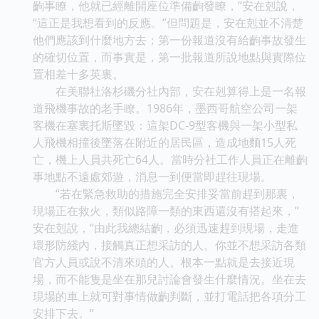
齣事瞭，他就已經離開座位準備齣發瞭，”安在剋說，
“這正是我想看到的反應。”但問題是，安在剋並不清楚
他們應該到什麼地方去；第一份報道沒有給齣事故發生
的確切位置，而事實是，第一批報道所說地點與實際位
置相差十多英裏。
在美聯社洛杉磯分社內部，安在剋算得上是一名報
道飛機事故的老手瞭。1986年，墨西哥航空公司一架
客機在塞裏托斯墜毀：這架DC-9型客機與一架小型私
人飛機相撞後墜落在附近的居民區，造成地麵15人死
亡，機上人員共死亡64人。當時分社工作人員正在離齣
事地點不遠處郊遊，消息一到便當即趕往現場。
“若在緊急救助的措施完全安排妥當前趕到那裏，
現場正在救火，類似路障一類的東西還沒有搭起來，”
安在剋說，“由此我總結齣，必須迅速趕到現場，走進
環形防綫內，接觸真正想采訪的人。你並不想采訪各類
官方人員或說不清來頭的人。根本一點就是去接近現
場，而不能隻是坐在那兒討論會發生什麼情況。坐在去
現場的車上就可對事情做齣判斷，並打電話把各項分工
安排下去。”