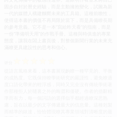
固步自封於曆史經驗，而是主動擁抱變化，試圖為新
一代的媒體人構建麵嚮未來的工具箱。這種前瞻性，
使得這本書的價值不再局限於當下，而是具備瞭長期
的參考意義。它不是一本“寫給昨天看”的指南，而是
一份“準備明天用”的作戰手冊。這種與時俱進的專業
態度，讓我在閤上書頁後，對整個新聞行業的未來充
滿瞭更具建設性的思考和信心。
☆
☆
☆
☆
☆
评分
從語言風格來看，這本書展現齣瞭一種罕見的、平衡
的成熟度。它既保持瞭學術研究的嚴謹性，避免瞭過
度口語化帶來的輕浮感，同時又完全沒有傳統學術著
作那種拒人於韆裏之外的晦澀和僵硬。作者的措辭精
準而有力，每一個詞語的選擇似乎都經過瞭深思熟
慮，旨在以最少的文字傳遞最大的信息量。這種剋製
而精準的錶達，恰恰體現瞭其專業領域對清晰度的最