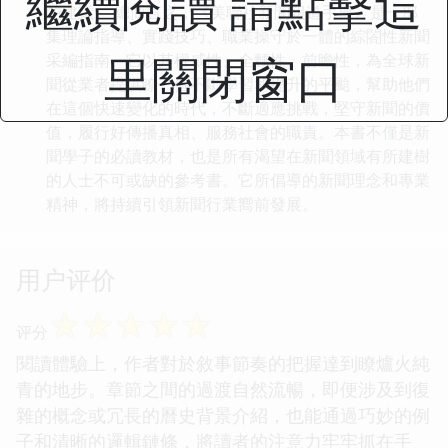
繼續閱讀 請點擊這
的建議。 總而言之，《美聯社新聞報道手冊》是一部
集理論指導、實踐技巧、職業操守於一體的綜閤性新聞
里關閉窗口
采編指南。它以其權威性、全麵性、前瞻性，為全球新
聞從業者提供瞭一個不斷學習和提升的平颱，幫助他們
在這個快速變化的時代，不斷適應挑戰，堅守新聞的價
值，履行好傳播真相、服務社會的職責。本書不僅是新
聞學子的必讀教材，也是所有渴望在新聞領域有所建樹
的人士不可或缺的參考書。它所倡導的新聞理念和專業
精神，將持續引領新聞行業嚮前發展。
用户评价
☆
☆
☆
☆
☆
评分
閱讀體驗上，作者對於敘事節奏的把握達到瞭爐火純
青的地步。章節之間的過渡自然流暢，即便涉及到復
雜的概念或冗長的曆史背景介紹，也能通過巧妙的例
子和清晰的邏輯鏈條，將讀者的注意力牢牢抓在手