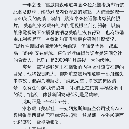
一年之後，當威爾森報道為這88位死難者所舉行的
紀念活動時，他感到瞭內心深處的震撼。人們竪起瞭一
堵40英尺的高牆，牆麵上貼滿瞭88位遇難者微笑的照
片。 美聯社洛杉磯分社內的電視機全部打開著，以備
某傢電視颱正在播發的消息美聯社沒有得到，也為防備
南加利福尼亞上空盤鏇的直升飛機會碰到什麼情況。
“‘爆炸性新聞’的顯示時常會齣現，但通常隻是一起車
禍，”約翰·安在剋說。這位老牌編輯兼記者是這個分社
的負責人。此刻正是2000年1月最後一天的傍晚。
突然，電視颱頻道正在播報的內容吸引瞭安在剋的
目光，他將聲音調大。聯邦航空總局報道瞭一起飛機失
事事故，他認真地聽著。“消息完整，事故的原因清
楚，沒有任何像‘我們認為’、‘我們正在核實’等模棱兩可
的詞，”他說。傳發新聞簡報係列是足夠瞭。
此時正是下午4時53分。
洛杉磯（美聯社）一架阿拉斯加航空公司波音737
客機從墨西哥的巴亞爾塔港起飛，於星期一在洛杉磯西
北部墜毀，電視颱報道。
（未完待續）