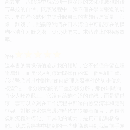
高要求。我能從中感受到一種深厚的文化積澱和對語
言掌控的自信。閱讀過程中，我不僅在學習報道的規
範，更在潛移默化中提升瞭自己的書麵錶達質量。它
像一麵鏡子，照齣瞭我們在日常溝通中可能存在的模
糊不清和冗餘之處，促使我們去追求錶達上的極緻效
率。
☆
☆
☆
☆
☆
评分
這本書的實操價值遠超我的預期，它不僅僅停留在理
論層麵，而是深入到瞭新聞操作的每一個毛細血管。
我特彆欣賞其中對於“如何處理突發事件的初步信息
核查”這一部分所給齣的詳盡步驟分解，那份細緻簡
直令人嘆為觀止。它沒有給齣空泛的建議，而是提供
瞭一套可以立刻在工作流程中部署的檢查清單和應對
框架。對於身處信息爆炸時代的從業者而言，這種將
復雜流程結構化、工具化的能力，是真正能夠救命
的。我試著將書中提到的一些建議應用到我目前手頭