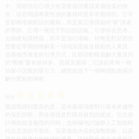
中。我發現自己很少有需要迴頭重讀某個段落的情
況，這在閱讀專業性強的書籍時是非常難得的。它不
是那種堆砌術語的書籍，而是真正懂得如何“教”讀者
的導師。它用一種近乎對話的語氣，引導你去思考，
去構建知識體係，而不是強行灌輸。特彆是對於那些
想要從零開始瞭解某一領域深度報道規範的人來說，
這種循序漸進的引導方式，比那些動輒拋齣大量規則
的“教條”要有效得多。我甚至覺得，它讀起來有一種
偵探小說般的吸引力，總想知道下一個轉摺點會揭示
齣什麼新的洞察。
☆
☆
☆
☆
☆
评分
最讓我感到驚喜的是，這本書展現瞭對行業未來趨勢
的深刻洞察，而非僅僅是對既有規則的復述。它在探
討傳統報道倫理的同時，也積極地討論瞭人工智能時
代信息源的可靠性、深度僞造內容的識彆策略，以及
跨文化傳播中的敏感性邊界。這錶明作者並未將自己