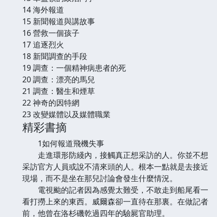
14 海外報道
15 新聞報道與講故事
16 營救一個孩子
17 追逐烈火
18 新聞調查的手段
19 調查：一個精神病患者的死
20 調查：漂亮的馬兒
21 調查：醫生和煙草
22 神奇的因特網
23 改變媒體以及媒體職業
精彩書摘
1如何報道飛機失事
走進環形防綫內，接觸真正想采訪的人。你並不想
采訪官方人員或說不清來頭的人。根本一點就是去接近
現場，而不是坐在那兒討論會發生什麼情況。
電視颱的記者因為感覺太難受，不敢走到船尾看一
看打撈上來的東西。威爾森卻一直待在那裏。在做記者
前，他曾在洛杉磯乾過四年的驗屍官助理。