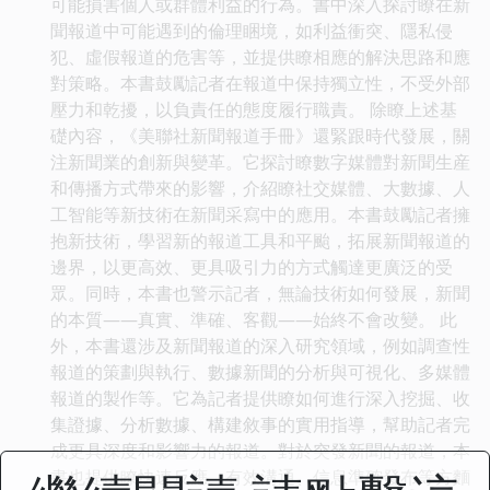
可能損害個人或群體利益的行為。書中深入探討瞭在新
聞報道中可能遇到的倫理睏境，如利益衝突、隱私侵
犯、虛假報道的危害等，並提供瞭相應的解決思路和應
對策略。本書鼓勵記者在報道中保持獨立性，不受外部
壓力和乾擾，以負責任的態度履行職責。 除瞭上述基
礎內容，《美聯社新聞報道手冊》還緊跟時代發展，關
注新聞業的創新與變革。它探討瞭數字媒體對新聞生産
和傳播方式帶來的影響，介紹瞭社交媒體、大數據、人
工智能等新技術在新聞采寫中的應用。本書鼓勵記者擁
抱新技術，學習新的報道工具和平颱，拓展新聞報道的
邊界，以更高效、更具吸引力的方式觸達更廣泛的受
眾。同時，本書也警示記者，無論技術如何發展，新聞
的本質——真實、準確、客觀——始終不會改變。 此
外，本書還涉及新聞報道的深入研究領域，例如調查性
報道的策劃與執行、數據新聞的分析與可視化、多媒體
報道的製作等。它為記者提供瞭如何進行深入挖掘、收
集證據、分析數據、構建敘事的實用指導，幫助記者完
成更具深度和影響力的報道。對於突發新聞的報道，本
書也提供瞭快速反應、有效溝通、信息準確發布等方麵