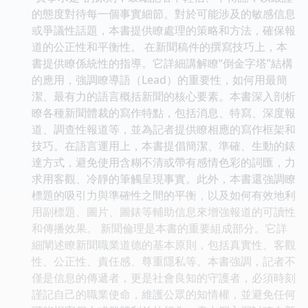
的態度對待每一個事實細節。對於可能涉及的敏感信息
或爭議性話題，本書提供瞭處理的策略和方法，確保報
道的公正性和平衡性。 在新聞稿件的撰寫技巧上，本
書提供瞭係統性的指導。它詳細講解瞭“倒金字塔”結構
的應用，強調瞭導語（Lead）的重要性，如何用最簡
潔、最有力的語言概括新聞的核心要素。本書深入剖析
瞭各種新聞體裁的寫作特點，包括消息、特寫、深度報
道、調查性報道等，並為記者提供瞭相應的寫作框架和
技巧。在語言運用上，本書提倡簡潔、準確、生動的錶
達方式，避免使用含糊不清或帶有感情色彩的詞匯，力
求用客觀、冷靜的筆觸呈現事實。此外，本書還強調瞭
標題的吸引力與準確性之間的平衡，以及如何有效地利
用副標題、圖片、圖錶等輔助信息來增強報道的可讀性
和傳播效果。 新聞倫理是本書的重要組成部分。它詳
細闡述瞭新聞職業道德的基本原則，包括真實性、客觀
性、公正性、責任感、尊重隱私等。本書強調，記者不
僅是信息的傳遞者，更是社會良知的守護者，必須時刻
謹記自己的職業使命，維護公眾的知情權，並避免任何