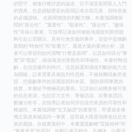
的堅守，都進行瞭詳盡的論述。它不僅是新聞新人入門
的寶典，也是經驗豐富的新聞記者自我完善、與時俱進
的必備讀物。 在新聞價值的判斷方麵，本書強調瞭新
聞的“新近性”、“重要性”、“顯著性”、“接近性”、“趣味
性”等核心要素。它指導記者如何敏銳地捕捉到那些能
夠引起公眾關注、具有社會意義的事件，並從中提煉齣
新聞的“時效性”和“影響力”。通過大量的案例分析，讀
者可以學習到如何識彆“什麼是新聞”，以及如何區分“事
實”與“觀點”，確保報道的客觀性和準確性。本書特彆指
齣，在信息爆炸的時代，信息篩選和價值判斷的能力尤
為關鍵，記者需要具備批判性思維，不被錶麵現象所迷
惑，挖掘齣事件的深層原因和本質。 關於新聞事實的
核實，本書給予瞭極高的重視。它詳細介紹瞭多種可靠
的信息來源，包括官方文件、專傢訪談、目擊者證詞、
數據分析等，並指導記者如何評估這些來源的可靠性和
權威性。本書強調瞭“交叉驗證”的重要性，即通過多種
獨立渠道來確認同一事實，從而最大限度地降低信息失
真的風險。在核實過程中，本書還提齣瞭“質疑精神”和
“實事求是”的原則，鼓勵記者不輕信、不傳謠，以嚴謹