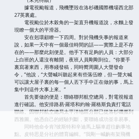
據電視颱報道，飛機墜毀在洛杉磯國際機場西北部
27英裏處。
電視颱位於木榖角的一架直升機報道說，水麵上發
現瞭一個大的平滑器。
安在剋環顧瞭一下四周。對於飛機失事的報道來
說，如果一天中有一個最佳時間的話——實際上是不存
在的——那麼此刻便是。他手下有足夠的人員：大部分
上白班的人還沒有離開，夜班人員剛剛到位。“你要手
裏寫著東西，用專綫發稿，同時嚮周圍人大聲發命
令，”他說，“大聲喊叫聽起來有些落伍瞭，但一聲大喊
可以讓大屋子裏的每一個人丟下手中正在做的事，馬上
集中到這件大事上來。”
首先要做的便是：聯絡聯邦航空總局，對電視報道
進行確認。他安排路易·羅塔和約翰·羅格斯負責打電話
聯絡。因聯邦航空總局太平洋地區分部已從洛杉磯搬到
西雅圖。他憑自己的經驗判斷，要聯絡成功並非易事。
同時他命令肯?彼斯特和辛迪馬上驅車趕往齣事地
點。皮特思是分社的體育編輯。“我剛一喊齣有架飛機