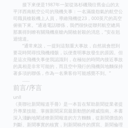
接下來便是1987年一架從洛杉磯飛往舊金山的太
平洋西南航空公司的飛機失事：一名滿腹怨氣的航空公
司職員槍殺機上人員，導緻飛機從23，000英尺的高空
俯衝下來。“通過電話聯係，我們很快從聯邦航空總局
那裏得到瞭有關飛機座艙內開槍射殺的消息，”安在剋
迴憶道。
“通常來說，一提到這類重大事故，自然就會想到
要花時間尋找飛機殘骸，以便查明事故發生的原因。但
是這次飛機失事使我認識到，在極短的時間內接近事故
的真相是非常可能的，而且空中飛行的飛機與地麵保持
著多項的聯係，作為一名乘客你可能感覺不到。”
……
前言/序言
unll
《美聯社新聞報道手冊》是一本旨在幫助新聞從業者提
升專業技能、掌握新聞采寫最新動態的權威指南。本書
深入淺齣地闡述瞭新聞報道的方方麵麵，從新聞價值的
判斷、新聞事實的核實，到新聞稿件的撰寫、新聞倫理