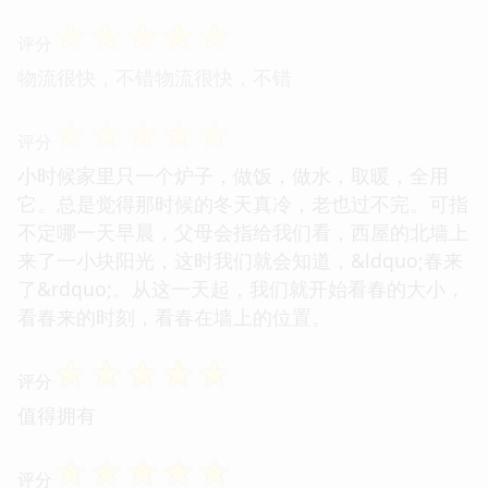
☆
☆
☆
☆
☆
评分
物流很快，不错物流很快，不错
☆
☆
☆
☆
☆
评分
小时候家里只一个炉子，做饭，做水，取暖，全用
它。总是觉得那时候的冬天真冷，老也过不完。可指
不定哪一天早晨，父母会指给我们看，西屋的北墙上
来了一小块阳光，这时我们就会知道，&ldquo;春来
了&rdquo;。从这一天起，我们就开始看春的大小，
看春来的时刻，看春在墙上的位置。
☆
☆
☆
☆
☆
评分
值得拥有
☆
☆
☆
☆
☆
评分