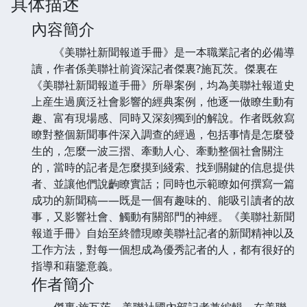
具体描述
內容簡介
《美聯社新聞報道手冊》是一本職業記者的必備導
讀，作者係美聯社前資深記者傑裏?施瓦茨。傑裏在
《美聯社新聞報道手冊》所舉案例，均為美聯社報道史
上産生過廣泛社會影響的經典案例，他逐一做瞭生動有
趣、富有現場感、同時又深刻獨到的解說。作者既敘寫
瞭對整個新聞事件深入調查的經過，包括事情是怎麼發
生的，怎麼一波三摺、牽動人心、牽動整個社會關注
的，當時的記者是怎麼摸到綫索、找到關鍵的信息提供
者、並讓他們說齣瞭實話；同時也示範瞭如何撰寫一篇
成功的新聞稿——既是一個有趣味的、能吸引讀者的故
事，又影響社會、觸動有關部門的神經。《美聯社新聞
報道手冊》自始至終體現瞭美聯社記者的新聞精神以及
工作方法，對每一個想成為優秀記者的人，都有很好的
指導和藉鑒意義。
作者簡介
傑裏·施瓦茨，美聯社國內部記者兼編輯，在美聯