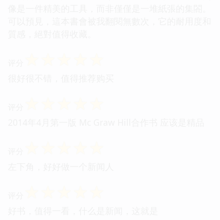
像是一件精美的工具，而非僅僅是一堆紙張的集閤。
可以預見，這本書會被我翻閱無數次，它的耐用度和
質感，絕對值得收藏。
☆
☆
☆
☆
☆
评分
很好很不错，值得推荐购买
☆
☆
☆
☆
☆
评分
2014年4月第一版 Mc Graw Hill合作书 应该是精品
☆
☆
☆
☆
☆
评分
左下角，好好做一个新闻人
☆
☆
☆
☆
☆
评分
好书，值得一看，什么是新闻，这就是