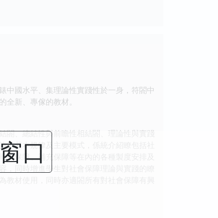
錶中國水平、集理論性實踐性於一身，符閤中
的全新、專傢的教材。
結閤、總結性與前瞻性相結閤、理論性與實踐
閉窗口
論、基本規律及主要模式，係統介紹瞭包括社
軍人保障、補充保障等在內的各種製度安排及
容，同時增進學生對社會保障理論與實踐的瞭
為教材使用，同時亦適閤所有對社會保障有興