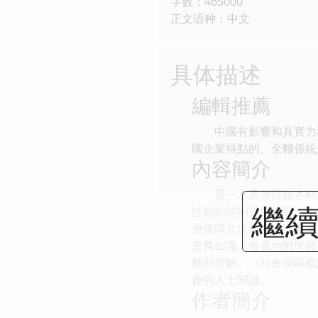
字数：465000
正文语种：中文
具体描述
編輯推薦
中國有影響和具實力和
國企業特點的、全麵係統
內容簡介
是一本高等院校本科層
繼續
性相結閤的原則編寫。全
會保障立法與管理、養老
實務知識。每章均附學習
解與理解。《社會保障概
趣的人士閱讀。
作者簡介