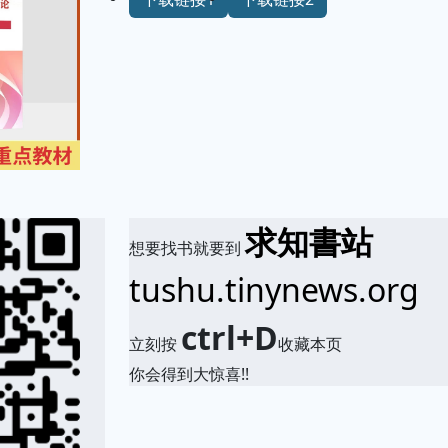
求知書站
想要找书就要到
tushu.tinynews.org
ctrl+D
立刻按
收藏本页
你会得到大惊喜!!