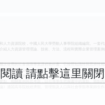
人力資源院校，中國人民大學勞動人事學院組織編寫。一套代
介紹人力資源管理理論、技術、方法、流程和實際企業管理案例
次使用的社會保障專業課程教科書。它按照知識性與思辨性相
閱讀 請點擊這里關
書分十二章，全麵、深刻地闡述瞭社會保障的基本概念、基本理
保險、醫療保險、失業保險、工傷保險、社會救助、社會福利、
要點、相關案例與思考題，以引導學生把握書中的重點、難點內
論》適閤高等院校經濟類、管理類及人口與社會學類專業師生作