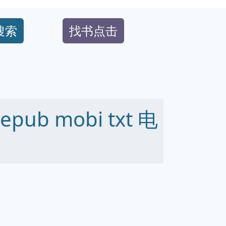
搜索
找书点击
ub mobi txt 电