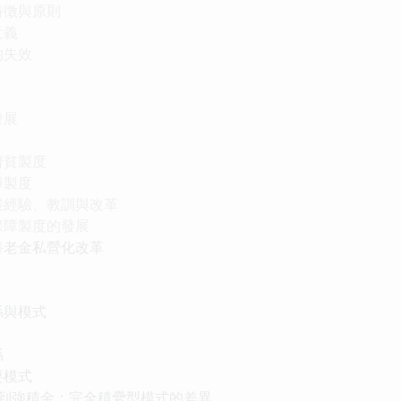
特徵與原則
意義
的失效
發展
濟貧製度
障製度
展經驗、教訓與改革
保障製度的發展
養老金私營化改革
係與模式
係
要模式
金到強積金：完全積纍型模式的差異