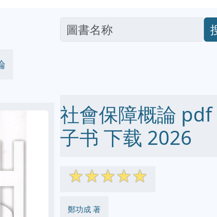
論
社會保障概論 pdf ep
子书 下载 2026
☆
☆
☆
☆
☆
鄭功成 著