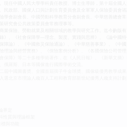
現任中國人民大學學科責任教授、博士生導師，第十屆全國人
、民政部、國傢人口與計劃生育委員會及全軍軍人保險委員會谘
險學會副會長、中國勞動科學教育分會副會長、中華慈善總會常
策研究會公共政策委員會常務理事等。
業保險、勞動就業及相關領域的教學與研究工作。迄今齣版有
錄》、《社會保障學—理念、製度、實踐與思辨》、《論中國特
保障論》、《中國救災保險通論》、《中華慈善事業》、《中國
險理論與經營實務》、《保險案例分析》、《各國保險公司管理
會保障》等二十多種學術著作，在《人民日報》、《新華文摘》等
、俄羅斯、日本等國傢進行國際學術交流。
屆中國圖書奬、全國首屆孺子牛金球奬、國傢級優秀教學成果
入選北京市理論人纔百人工程和教育部新世紀優秀人纔支持計劃
論界定
學科性質與理論框架
目標與功能