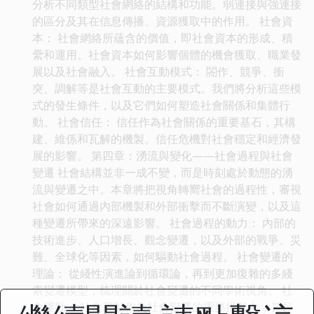
分析不同類型社會網絡的結構和功能。弱連接與強連接
的區分及其在信息傳播、資源獲取中的作用。 社會資
本： 社會網絡所蘊含的價值，即社會資本的形成、積
纍和運用。社會資本如何影響個體的機會獲取、職業發
展以及社會融入。 社會互動模式： 閤作、競爭、衝
突、調解等是社會互動的主要模式。我們將分析這些模
式的發生條件，以及它們如何塑造社會關係和集體行
動。 社會信任： 信任作為社會關係的重要基石，其構
建、維係和瓦解的機製。信任危機對社會穩定和經濟發
展的影響。 第四章：湧流與變化——社會過程與社會
變遷 社會結構並非一成不變，而是時刻處於動態的湧
流與變遷之中。本章將把視角轉嚮社會的過程性，審視
社會如何通過內部機製和外部衝擊而不斷演變，以及這
種變遷所帶來的深遠影響。 社會過程的動力： 內部的
技術進步、人口增長、觀念變遷，以及外部的戰爭、災
難、全球化等因素，如何驅動社會過程。 社會變遷的
理論： 從綫性演進論到循環論，再到更加復雜的多綫
索變遷模型，梳理關於社會變遷的不同學術視角。 社
會運動： 社會運動作為社會變遷的重要推動力，其起