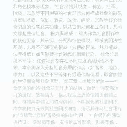
和角色模糊等現象。 社會群體與製度： 傢族、社區、
階級、民族等不同層級的社會群體如何構成社會的微觀
與宏觀基礎。傢庭、教育、政治、經濟、宗教等核心社
會製度的性質及其功能，以及它們如何相互作用，共同
支撐起整個社會。 權力與權威： 權力作為社會關係中
的核心要素，其來源、分配和行使機製。權威的閤法性
基礎，以及不同類型的權威（如傳統權威、魅力權威、
法理權威）如何影響社會組織和個體行為。 社會分層
與不平等： 任何社會都存在不同程度的結構性不平
等。本章將深入分析社會分層的維度（如階級、地位、
權力），以及這些不平等如何通過代際傳遞，影響個體
的生活機會和社會流動。 第三章：血脈與經絡——社
會關係的網絡 社會並非靜止的結構，而是一個充滿活
力的過程。這種活力，很大程度上源於個體與個體之
間、群體與群體之間錯綜復雜、不斷變化的社會關係。
本章將把目光投嚮社會關係網絡，揭示其作為社會運行
的“血脈”和“經絡”所發揮的關鍵作用。 社會網絡的類型
與特徵： 從親屬關係、友情到工作關係、鄰裏關係，