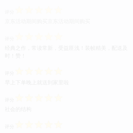
☆
☆
☆
☆
☆
评分
京东活动期间购买京东活动期间购买
☆
☆
☆
☆
☆
评分
经典之作，常读常新，受益匪浅！装帧精美，配送及
时！赞！
☆
☆
☆
☆
☆
评分
早上下单晚上就送到家里啦
☆
☆
☆
☆
☆
评分
社会的结构
☆
☆
☆
☆
☆
评分