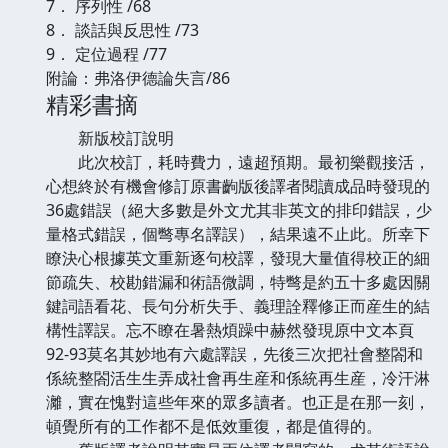
7． 序列性 /68
8． 談話與反思性 /73
9． 定位過程 /77
附論：弗洛伊德論失言/86
精彩書摘
新版校訂說明
此次校訂，耗時費力，遠超預期。最初樂觀接活，
心想終於有機會修訂原書齣版後譯者閱讀成品時發現的
36處錯誤（絕大多數是外文尤其非英文的排印錯誤，少
量格式錯誤，個彆專名譯誤），結果遠不止此。所幸下
瞭決心根據英文重新逐句校譯，發現大量值得校正的細
節疏失、校勘錯漏和術語微調，特彆是約五十多處因關
鍵詞語看花、長句分析失手、義理詮釋修正而産生的結
構性譯誤。忘不瞭在暑熱煩躁中赫然發現原中文本頁
92-93莫名其妙地有六處譯誤，先後三次把社會整閤和
係統整閤活生生弄成社會再生産和係統再生産，冷汗淋
灕，實在愧對這些年來的眾多讀者。也正是在那一刻，
頓覺所有的工作都不是低效重復，都是值得的。