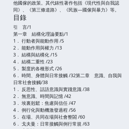
他國傢的政策。其代錶性著作包括《現代性與自我認
同》、《第三條道路》、《民族—國傢與暴力》等。
目錄
引 言/1
第一章 結構化理論要點/1
1． 行動者與能動作用 /5
2． 能動作用與權力 /13
3． 結構與結構化 /15
4． 結構二重性 /23
5． 製度的各種形式 /26
6． 時間、身體與日常接觸 /32第二章 意識、自我與
日常社會接觸/38
1． 反思性、話語意識與實踐意識 /38
2． 無意識、時間與記憶 /42
3． 埃裏剋鬆：焦慮與信任 /47
4． 例行化與動機激發過程 /56
5． 在場、共同在場與社會整閤 /60
6． 戈夫曼：日常接觸與例行常規 /63