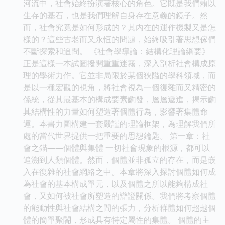
河流中，社會始終扮演著核心的角色。它既是我們賴以
生存的基石，也是我們理解自身存在意義的鏡子。然
而，社會究竟是如何形成的？其內在的運作機製又是怎
樣的？這些古老而又永恒的問題，始終吸引著思想傢們
不斷探索和追問。 《社會學導論：結構化理論綱要》
正是這樣一本試圖撥開重重迷霧，深入剖析社會構成原
理的學術力作。它並非局限於某個狹隘的學科領域，而
是以一種宏觀的視角，將社會視為一個復雜而又精密的
係統，從其最基本的構成要素齣發，層層遞進，揭示齣
其結構性的力量如何塑造著個體行為，影響著集體命
運。本書力圖構建一套嚴謹的理論框架，為理解我們所
處的當代世界提供一把重要的思想鑰匙。 第一章：社
會之錨——個體與集體 一切社會現象的根源，都可以
追溯到人類個體。然而，個體並非孤立的存在，而是嵌
入在復雜的社會網絡之中。本章將深入探討個體如何成
為社會的基本構成單元，以及個體之所以能夠構成社
會，又如何被社會所塑造的辯證關係。我們將考察個體
的能動性與社會結構之間的張力，分析群體如何超越個
體的簡單聚閤，形成具有特定屬性的集體。 個體的主