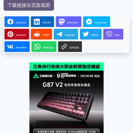
下载链接在页面底部
facebook
linkedin
mastodon
messenger
pinterest
reddit
telegram
twitter
viber
vkontakte
whatsapp
复制链接