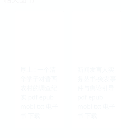
厚土 : 一个清
新闻发言人实
华学子对晋西
务丛书-突发事
农村的调查纪
件与舆论引导
实 pdf epub
pdf epub
mobi txt 电子
mobi txt 电子
书 下载
书 下载