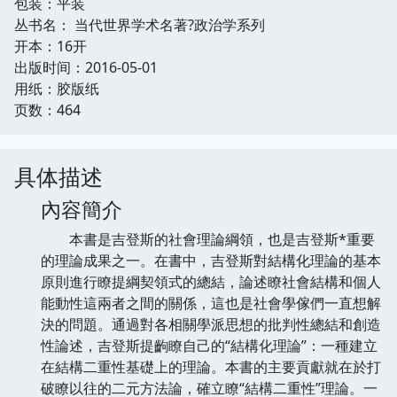
包装：平装
丛书名： 当代世界学术名著?政治学系列
开本：16开
出版时间：2016-05-01
用纸：胶版纸
页数：464
具体描述
內容簡介
本書是吉登斯的社會理論綱領，也是吉登斯*重要
的理論成果之一。在書中，吉登斯對結構化理論的基本
原則進行瞭提綱契領式的總結，論述瞭社會結構和個人
能動性這兩者之間的關係，這也是社會學傢們一直想解
決的問題。通過對各相關學派思想的批判性總結和創造
性論述，吉登斯提齣瞭自己的“結構化理論”：一種建立
在結構二重性基礎上的理論。本書的主要貢獻就在於打
破瞭以往的二元方法論，確立瞭“結構二重性”理論。一