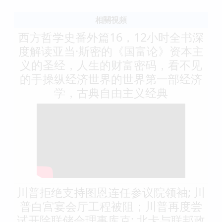
相關視頻
西方哲学史番外篇16，12小时全书深
度解读亚当·斯密的《国富论》资本主
义的圣经，人生的财富密码，看不见
的手操纵经济世界的世界第一部经济
学，古典自由主义经典
川普拒绝支持图恩连任参议院领袖; 川
普白宫宴会厅工程被阻；川普再度尝
试开除联储会理事库克; 北卡与联邦政