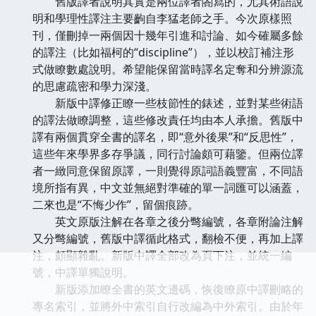
舊版譯者說明其實是兩位譯者閤寫的，尤其術語說
明和學理性譯注主要齣自李猛老師之手。今次原樣照
刊，僅刪掉一兩個因十幾年引進和討論、如今確屬多餘
的譯注（比如福柯的“discipline”），並以校訂補注形
式做瞭數處說明。希望能保留當時譯名定奪和分辨源流
的思慮疏密和學力深淺。
新版中譯修正瞭一些枝節性的錶述，並對某些術語
的譯法做瞭調整，這些修改責任均由本人承擔。舊版中
譯有兩個貫穿全書的譯名，即“意外後果”和“反思性”，
這些年來學界多存爭議，同行討論頗可藉鑒。但兩位譯
者一緻同意保留原譯，一則覺得原詞語義豐富，不同語
境所指有異，中文並無絕對準確的單一詞匯可以涵蓋，
二來也是“不悔少作”，留個痕跡。
英文原版注解在各章之後分彆編號，各章附論注解
又分彆編號，舊版中譯循此格式，翻檢不便，再加上譯
注，頗顯雜亂。新版中譯全部改為頁下注，並統一編
號，中譯單獨說明。
新版添加瞭全書的英文邊碼，恢復瞭原中譯刪略的
專名索引，並將外中索引自行改編為中外索引。由於年