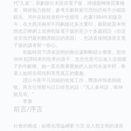
代“久遠”，原齣版社未提供電子版，掃描版轉換質量極
差，雖經勉力核校，參考文獻和索引恐怕仍有不少細節
錯失。另外在核校過程中也發現，此書1984年初版至
今，在大西洋兩岸不同齣版社多次重印，最新紙質本悄
悄改正瞭網上流傳初版電子版的至少十多處錯誤（但這
並非我們最初翻譯錯誤的原因），也請直接閱讀英文電
子版的讀者留一份心。
初版時寫下譯者說明的兩位還剛剛碩士畢業。那些
96年初譯時來到世界的孩子，忽忽也是可以進入這個園
子的年齡瞭。她一直在教著愛她的人如何永遠年輕，教
著人如何去尋找和享受真正的樂趣。
謹以今夜平凡瑣細的收尾工作，嚮孫仲旭老師緻
敬。再次引用那句日日得見的話：“凡人多舛誤，唯神
能見宥。”
李康
前言/序言
社會的構成：結構化理論綱要 引言 在人類文明的漫長