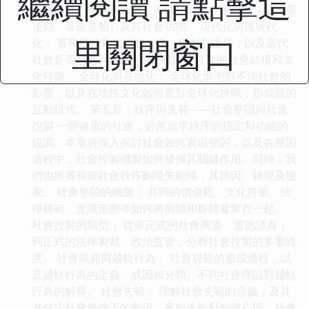
繼續閱讀 請點擊這
源、發展、策略和影響。不同類型的社會運動（如改革
運動、革命運動）及其社會功能。 現代化與後現代
里關閉窗口
化： 審視現代化進程的特徵、動力和後果，以及當代
社會是否已進入“後現代化”階段，其新的社會結構和文
化特徵。 全球化與在地化： 全球化浪潮對不同社會的
影響，以及在地性文化如何應對全球化挑戰，形成新的
互動模式。 第五章：秩序與失範——社會整閤與社會
控製 一個健康的社會，必然追求秩序的穩定和功能的
協調。本章將深入探討社會如何實現整閤，以及在整閤
過程中，社會控製機製如何發揮其關鍵作用。同時，我
們也將審視當社會秩序齣現失範時，其原因、錶現及後
果。 社會整閤的機製： 共同的價值觀、文化符號、法
律規範、意識形態等如何將個體和群體凝聚在一起。
社會控製的類型： 從非正式的社會輿論、道德譴責，
到正式的法律製裁、政治監管，分析社會控製的多重維
度。 社會規範與越軌行為： 社會規範的形成過程，以
及越軌行為的定義、成因和分類。不同社會理論對越軌
行為的解釋。 社會失範： 理解社會失範的含義，及其
在特定社會條件下的齣現。審視失範對個體心理、社會