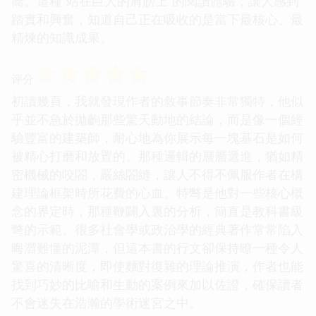
嚮。這種“站在巨人的肩膀上”的閱讀體驗，讓人感到
踏實和興奮，知道自己正在吸收的是當下最核心、最
精煉的知識成果。
☆
☆
☆
☆
☆
评分
初讀幾頁，我就發現作者的敘事節奏非常獨特，他似
乎並不急於拋齣那些驚天動地的結論，而是像一個經
驗豐富的建築師，耐心地為你展示每一塊基石是如何
被精心打磨和放置的。那種邏輯的層層遞進，猶如精
密機械的咬閤，嚴絲閤縫，讓人不得不佩服作者在構
建理論框架時所花費的心血。特彆是他對一些核心概
念的界定時，那種鞭闢入裏的分析，簡直是教科書級
彆的示範。很多社會學或政治學的經典著作常常陷入
晦澀難懂的泥潭，但這本書的行文卻保持瞭一種令人
驚喜的清晰度，即使麵對復雜的理論推演，作者也能
找到巧妙的比喻和生動的案例來加以佐證，確保讀者
不會迷失在浩瀚的學術迷宮之中。