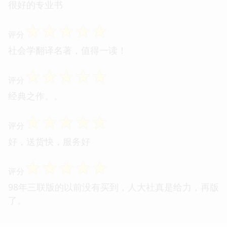
很好的专业书
☆
☆
☆
☆
☆
评分
社会学翻译名著，值得一读！
☆
☆
☆
☆
☆
评分
经典之作。。
☆
☆
☆
☆
☆
评分
好，送货快，服务好
☆
☆
☆
☆
☆
评分
98年三联版的以前没有买到，人大社真是给力，再版
了。