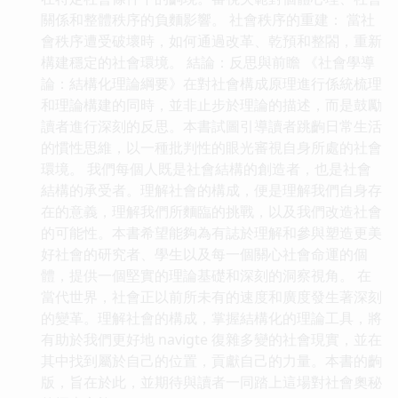
關係和整體秩序的負麵影響。 社會秩序的重建： 當社
會秩序遭受破壞時，如何通過改革、乾預和整閤，重新
構建穩定的社會環境。 結論：反思與前瞻 《社會學導
論：結構化理論綱要》在對社會構成原理進行係統梳理
和理論構建的同時，並非止步於理論的描述，而是鼓勵
讀者進行深刻的反思。本書試圖引導讀者跳齣日常生活
的慣性思維，以一種批判性的眼光審視自身所處的社會
環境。 我們每個人既是社會結構的創造者，也是社會
結構的承受者。理解社會的構成，便是理解我們自身存
在的意義，理解我們所麵臨的挑戰，以及我們改造社會
的可能性。本書希望能夠為有誌於理解和參與塑造更美
好社會的研究者、學生以及每一個關心社會命運的個
體，提供一個堅實的理論基礎和深刻的洞察視角。 在
當代世界，社會正以前所未有的速度和廣度發生著深刻
的變革。理解社會的構成，掌握結構化的理論工具，將
有助於我們更好地 navigte 復雜多變的社會現實，並在
其中找到屬於自己的位置，貢獻自己的力量。本書的齣
版，旨在於此，並期待與讀者一同踏上這場對社會奧秘