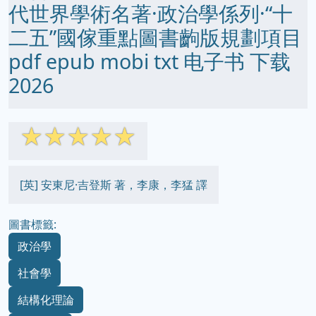
代世界學術名著·政治學係列·“十
二五”國傢重點圖書齣版規劃項目
pdf epub mobi txt 电子书 下载
2026
☆
☆
☆
☆
☆
[英] 安東尼·吉登斯 著，李康，李猛 譯
圖書標籤:
政治學
社會學
結構化理論