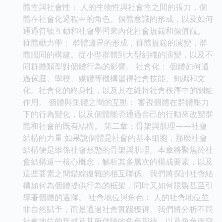
體性與社會性： 人的生物性與社會性之間的張力，個
體在社會化過程中的角色。個體意識的形成，以及如何
通過符號互動和社會學習來內化社會規範和價值觀。
群體動力學： 群體邊界的形成，群體規範的演變，群
體認同的構建。從小型群體到大型組織的演變，以及不
同群體類型對個體行為的影響。 社會化： 個體如何通
過傢庭、學校、媒體等機構習得社會技能、知識和文
化。社會化的終身性，以及其在維持社會秩序中的關鍵
作用。 個體與集體之間的互動： 審視個體在群體壓力
下的行為變化，以及個體能否通過自己的行動來改變群
體和社會的既有結構。 第二章：骨架與肌理——社會
結構的力量 如果說個體是社會的基本細胞，那麼社會
結構便是維係社會形態的骨架與肌理。本章將聚焦於社
會結構這一核心概念，解析其多層次的構成要素，以及
這些要素之間錯綜復雜的相互聯係。我們將探討社會結
構如何為個體提供行為的框架，同時又如何限製甚至引
導著個體的選擇。 社會地位與角色： 人的社會地位並
非自然賦予，而是通過社會實踐獲得。我們將分析不同
社會地位的形成及其所伴隨的角色期待，以及角色衝突