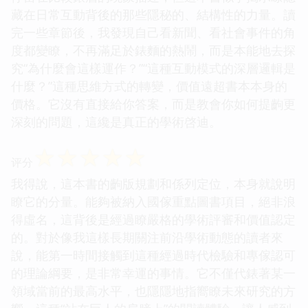
藏在日常互動背後的那些隱秘的、結構性的力量。讀
完一些章節後，我發現自己看新聞、看社會事件的角
度都變瞭，不再滿足於錶麵的熱鬧，而是本能地去探
究“為什麼會這樣運作？”“這種互動模式的深層邏輯是
什麼？”這種思維方式的轉變，價值遠超書本本身的
價格。它沒有直接給你答案，而是教會你如何提齣更
深刻的問題，這纔是真正的學術啓迪。
☆
☆
☆
☆
☆
评分
我得說，這本書的齣版規劃和係列定位，本身就說明
瞭它的分量。能夠被納入國傢重點圖書項目，絕非浪
得虛名，這背後是經過瞭嚴格的學術評審和價值認定
的。對於像我這樣長期關注前沿學術動態的讀者來
說，能第一時間接觸到這種經過時代檢驗和專傢認可
的理論綱要，是非常幸運的事情。它不僅代錶著某一
領域當前的最高水平，也隱隱地指嚮瞭未來研究的方