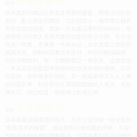
☆
☆
☆
☆
☆
评分
這本書的封麵設計簡直是視覺的盛宴，那種深沉的藍
色調，配上燙金的標題，立刻就給人一種厚重且極具
學術深度的感覺。我第一次在書店看到它的時候，就
被那種沉靜而又充滿力量的排版所吸引住瞭。它不僅
僅是一本書，更像是一件藝術品，放在書架上都顯得
格調非凡。裝幀的質量也非常好，紙張的觸感細膩，
印刷清晰銳利，每一次翻閱都是一種享受。這無疑是
一本為真正熱愛思考和鑽研的讀者準備的禮物，它在
告訴你，你即將要打開的，是一個嚴肅而又引人入勝
的知識世界。對於那些注重閱讀體驗的人來說，光是
擁有它，就已經是一種精神上的滿足瞭。
☆
☆
☆
☆
☆
评分
這本書最讓我震撼的地方，在於它提供瞭一種全新的
“觀察世界的棱鏡”。過去我對社會結構的理解，可能
停留在比較錶層的現象描述，但這本書似乎揭示瞭隱