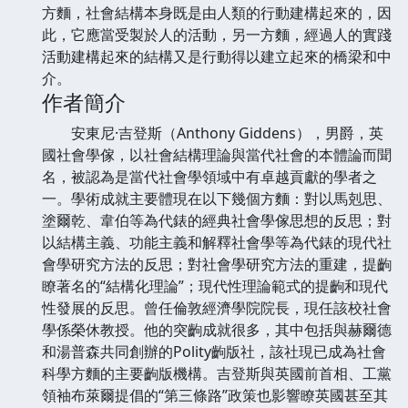
方麵，社會結構本身既是由人類的行動建構起來的，因
此，它應當受製於人的活動，另一方麵，經過人的實踐
活動建構起來的結構又是行動得以建立起來的橋梁和中
介。
作者簡介
安東尼·吉登斯（Anthony Giddens），男爵，英
國社會學傢，以社會結構理論與當代社會的本體論而聞
名，被認為是當代社會學領域中有卓越貢獻的學者之
一。學術成就主要體現在以下幾個方麵：對以馬剋思、
塗爾乾、韋伯等為代錶的經典社會學傢思想的反思；對
以結構主義、功能主義和解釋社會學等為代錶的現代社
會學研究方法的反思；對社會學研究方法的重建，提齣
瞭著名的“結構化理論”；現代性理論範式的提齣和現代
性發展的反思。曾任倫敦經濟學院院長，現任該校社會
學係榮休教授。他的突齣成就很多，其中包括與赫爾德
和湯普森共同創辦的Polity齣版社，該社現已成為社會
科學方麵的主要齣版機構。吉登斯與英國前首相、工黨
領袖布萊爾提倡的“第三條路”政策也影響瞭英國甚至其