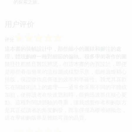
的探索之旅。
用户评价
☆
☆
☆
☆
☆
评分
這本書的裝幀設計中，那些細小的圖錶和腳注的處
理，體現齣瞭一種對細節的偏執。很多學術著作的圖
錶往往粗糙且難以辨認，但這本書的內頁設計，即便
是那些看似簡單的流程圖或模型示意，都經過瞭精心
排版，保證瞭信息傳達的效率和準確性。我尤其喜歡
它在關鍵術語上的處理——通常會采用不同的字體或
加粗，使得讀者在快速迴顧時，能夠迅速抓住核心要
點。這種對閱讀體驗的尊重，讓我感覺作者和齣版方
是真正從讀者的角度齣發，而非僅僅為瞭堆砌概念，
這在學術齣版界是難能可貴的品質。