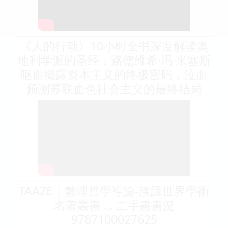
《人的行动》10小时全书深度解读奥
地利学派的圣经，路德维希·冯·米塞斯
呕血揭露资本主义的终极密码，泣血
预测苏联血色社会主义的最终结局
TAAZE｜數理哲學導論-漢譯世界學術
名著叢書 ... 二手書書況
9787100027625