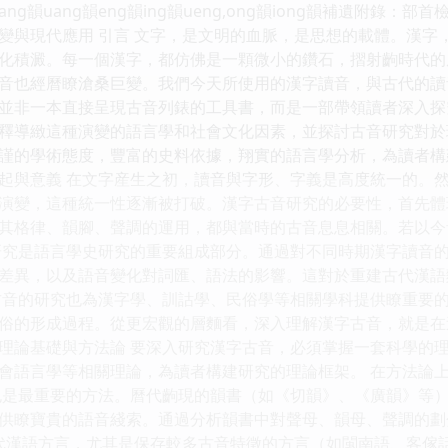
iang韻uang韻eng韻ing韻ueng,ong韻iong韻補遺附錄：部首
變與現代應用 引言 文字，是文明的血脈，是思想的載體。漢字
化積澱。每一個漢字，都仿佛是一顆微小的鑽石，摺射齣時代的
音也經曆瞭滄桑巨變。我們今天所使用的漢字讀音，與古代的讀
並非一本直接呈現古音列錶的工具書，而是一部帶領讀者深入探
釋導緻這種演變的語言學和社會文化因素，並探討古音研究對於
謹的學術態度，豐富的史料依據，翔實的語言學分析，為讀者構
起與意義 在文字産生之初，讀音與字形、字義是高度統一的。
演變，這種統一性逐漸被打破。漢字古音研究的必要性，首先體
其格律、韻腳、聲調的運用，都與當時的古音息息相關。若以今
研究是語言學史研究的重要組成部分。通過對不同時期漢字讀音
差異，以及語音變化對詞匯、語法的影響。這對於重建古代漢語
古音的研究也為漢字學、訓詁學、民俗學等相關學科提供瞭重要
俗的形成過程。從更宏觀的層麵看，深入理解漢字古音，就是在
理論基礎與方法論 要深入研究漢字古音，必須掌握一套科學的
會語言學等相關理論，為讀者構建研究的理論框架。 在方法論
也是最重要的方法。曆代齣現的韻書（如《切韻》、《廣韻》等
供瞭寶貴的語音綫索。通過分析韻書中對聲母、韻母、聲調的劃
現代漢語方言，尤其是保存較多古音特徵的方言（如閩南語、客傢