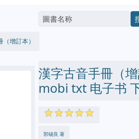
冊（增訂本）
漢字古音手冊（增訂本
mobi txt 电子书 
☆
☆
☆
☆
☆
郭锡良 著