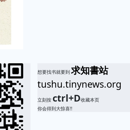
求知書站
想要找书就要到
tushu.tinynews.org
ctrl+D
立刻按
收藏本页
你会得到大惊喜!!