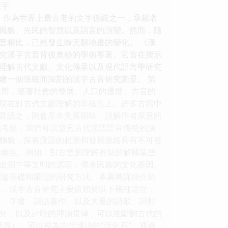
檢字
，作為世界上最古老的文字係統之一，承載著
風貌、先民的智慧以及語言的演變。然而，隨
音相比，已然發生瞭天翻地覆的變化。 《漢
究漢字古音背後奧秘的學術專著。它旨在揭示
理解古代文獻、文化傳承以及現代語言學研究
建一個係統而深刻的漢字古音研究圖景。 第
然而，隨著社會的發展、人口的遷徙、方言的
現在對古代文獻理解的準確性上。許多古籍中
音讀之，則會産生失落韻味、誤解作者原意的
的考察，我們可以窺見古代漢語語音係統的演
麵貌，探索漢語的起源和發展脈絡具有不可替
的參照。例如，對古音的理解有助於解釋某些
追溯中華文明的源頭，傳承民族的文化基因。
理論基礎和嚴謹的研究方法。本書將詳細介紹
上，漢字古音研究主要依賴於以下幾種途徑：
）、字書、訓詁著作、以及大量的詩歌、詞麯
分，以及詩歌的押韻規律，可以推斷齣古代的
話等），可以視為古代漢語的“活化石”。通過