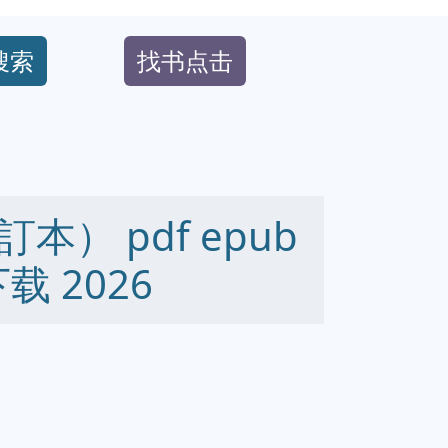
搜索
找书点击
） pdf epub
下载 2026