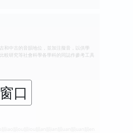
古和中古的音韻地位，並加注擬音，以供學
比較研究等社會科學各學科的同誌作參考工具
閉窗口
韻iao韻ou韻iou韻an韻ian韻uan韻uan韻en