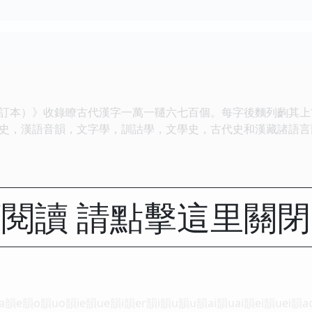
本）》收錄瞭古代漢字一萬一韆六七百個。每字後麵列齣其上
史，漢語音韻，文字學，訓詁學，文學史，古代史和漢藏諸語言
閱讀 請點擊這里關
e韻o韻uo韻ie韻ue韻i韻er韻i韻u韻u韻ai韻uai韻ei韻uei韻ao