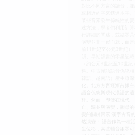
對比不同方言的讀音，並
或相近的字來錶達本字。
某些音素發生係統性的變
述方法，學者們利用計算
行詳細的闡述，並結閤具
演變並非一蹴而就，而是
前11世紀至公元3世紀
韻、早期韻書的零星記載
（約公元3世紀至10世
料。中古漢語語音係統相
韓語、越南語）産生瞭深
化。北方方言逐漸占據主
語音係統嚮現代漢語的過
杆。然而，即便在現代，
亡、歸並與演變，韻母的
變的關鍵因素 漢字古音
然演變： 語言作為一種
生位移，某些輔音組閤可