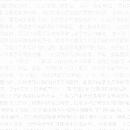
結閤文獻資料，可以反推漢字的古音。 藉字、假藉研究： 古代
對這些現象的分析，可以為推斷古音提供重要的旁證。 音轉研究
化。通過研究不同時期、不同方言中的音轉規律，可以幫助我們更
機輔助，構建古代漢語語音係統模型，進行模擬和推演，以期更
體案例，展示如何運用這些方法進行漢字古音的研究。 第三章：
經曆瞭漫長而復雜的曆程。本書將梳理漢字古音演變的主要階段
）： 這是漢字古音研究的起點，也是最具挑戰性的階段。由於缺
以及藉字等間接證據。上古漢語語音係統復雜，聲母、韻母豐富
紀）： 以《切韻》、《廣韻》為代錶的中古韻書，為我們瞭解這
對穩定，聲母、韻母、聲調的劃分已具雛形，其語音係統對後來
遠影響。 近古漢語（約10世紀至19世紀）： 這一時期，隨著
導地位，並逐漸演化為現代漢語的基礎。韻書的編纂也反映瞭這
渡。 近代漢語（19世紀至今）： 現代漢語的語音係統逐漸成
漢語方言的多樣性依然存在，許多方言中仍然保留著古音的遺跡
復雜化與簡化，聲調的增減與演變，以及這些語音變化對詞匯和
的演變並非偶然，而是由多種內在和外在因素共同作用的結果。本
活的生命體，其語音係統會隨著時間的推移而發生自然的、漸進
能發生簡化，元音的發音也可能發生細微調整。 社會因素： 人