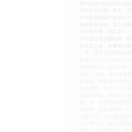
韻in韻uen韻un韻ang韻
漢字古音探微：曆史、演
中華民族數韆年的曆史文
著時間的流轉，漢字的讀
字古音手冊（增訂本）》
漢字讀音的演變軌跡，闡
的深遠意義。本書將以嚴
一章：漢字古音研究的緣
形成以及語言本身的自然
的詩詞歌賦、韻文典籍，
情況。 其次，漢字古音
變過程，瞭解語音的地域
代的價值。 此外，漢字
詞語的詞源，揭示文化習
第二章：漢字古音研究的
音韻學、語言接觸學、社
文獻研究： 這是最基礎
等文學作品，都為我們提
讀音。 方言學研究： 