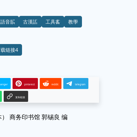
漢語音韻
古漢語
工具書
教學
下载链接4
senger
pinterest
reddit
telegram
复制链接
） 商务印书馆 郭锡良 编