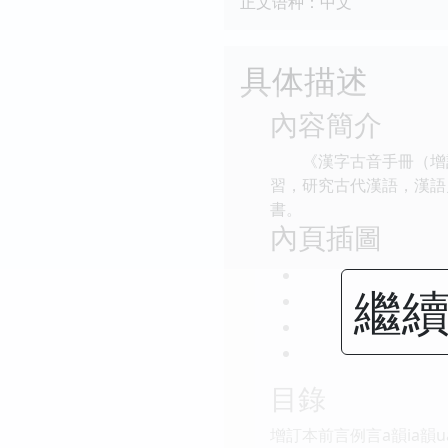
正文语种：中文
具体描述
內容簡介
《漢字古音手冊（增訂
習，研究古代漢語，漢語
書。
內頁插圖
繼續
目錄
增訂本前言例言a韻ia韻ua韻