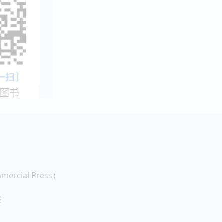
rcial Press）
书