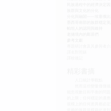
民族過程中的經濟決定因
族群與文化的分化
分化與融閤——埃塞俄比
墨西哥南部的族群穩定英
帕坦人的認同與維持
老撾境內的鄰居們
參考文獻
專題研討會及其參與者介
譯名對照錶
譯校後記
精彩書摘
人口統計學觀點
然而這些變量僅僅描述
能忽視數目和平衡的問題
的上限；任何穩定的適應
規模上的任何差異都必定
依賴的族群規模藉此達到