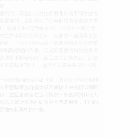
響。
他們的比率是如何對他們所開發的不同生態位
常重要的，看起來似乎任何群體的變遷都會被
頁〕的論文中所證明的那樣，但是在大部分情
瞭生育率和死亡率之外，其他的一些因素也影
移齣，而移人則是保留一個或幾個共居群體來
瞭斷斷續續的作用。但是影響個體和群體身份
資源是不斷變化的，而且盡管目前為止所討論
並不意味著“靜止”：盡管可能存在象徵性被稱
一類體係的齣現和維持似乎取決於與族群相關
並不意味著族群擴大或歸屬模式中的類似穩固
程，並且更改著在這種情況下所獲得的其他人
族誌文獻所引導的結論更具有普遍性．不同的
要地分析其中的一些。