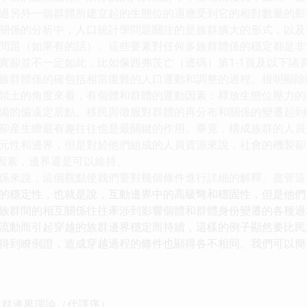
過另外一個群體所建立起的生態位的適應受到它的相對數量的影
係的分析中，人口統計學問題關注的是族群擴大的形式，以及
問題（如果有的話）。這些要素對任何多族群體係的穩定都是非
實卻並不一定如此，比如像西弗茨亡（邊碼）第1-1頁及以下諸
族群體係的確包括相當復雜的人口運動和調整的過程。很明顯除
領土的角度來看，有個體和群體的運動因素：釋放生態位壓力的
備的偏遠定居點。移民與徵服對群體的再分布和關係的變遷起到
卻産生瞭最有趣往往也是最關鍵的作用。畢竟，構成族群的人員
元性和邊界，但是對於他們組成的人員資源來說，社會的機製卻
”因素，邊界還是可以維持。
來說，這個觀點使我們要對幾個條件進行詳細的解釋。盡管這
的穩定性，也就是說，互動邊界中的高級彆和穩固性，但是他們
族群間的相互關係往往牽涉到影響個體和群體身份變遷的各種過
流動而引起穿越的族群邊界穩定而持續，這樣的例子顯然要比民
得到瞭例證，造成穿越過程的條件也顯得各不相同。我們可以簡
群邊界理論（代譯序）