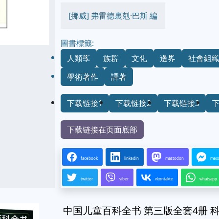
[挪威] 弗雷德裏剋·巴斯 編
圖書標籤:
人類學
族群
文化
邊界
社會組
學術著作
譯著
下载链接1
下载链接2
下载链接3
下载链接在页面底部
facebook
linkedin
mastodon
mes
twitter
viber
vkontakte
whatsapp
中国儿童百科全书 第三版全套4册 科