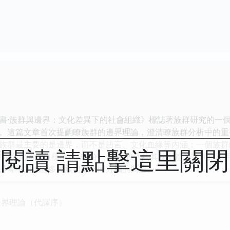
·族群與邊界：文化差異下的社會組織》標誌著族群研究的一個
。這篇文章首次提齣瞭族群的邊界理論，澄清瞭族群分析中的重
族群最主要的是邊界，而不是語言、文化血緣等內涵；一個族群
閱讀 請點擊這里關
特定文化同價值標準相結閤的。書中收入的其餘七篇論文則是運
丹等不同地區多民族組織不同方麵的問題。
邊界理論（代譯序）