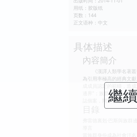
出版时间：2014-11-01
用纸：胶版纸
页数：144
正文语种：中文
具体描述
內容簡介
《漢譯人類學名著叢書
為引用率極高的經典文獻
成成員認定的範疇，造成
繼續
邊界”；族群認同是一套
誌個案，闡述瞭挪威、蘇
目錄
弗雷德裏剋·巴斯與族群
導言
當族群身份成為社會汙名