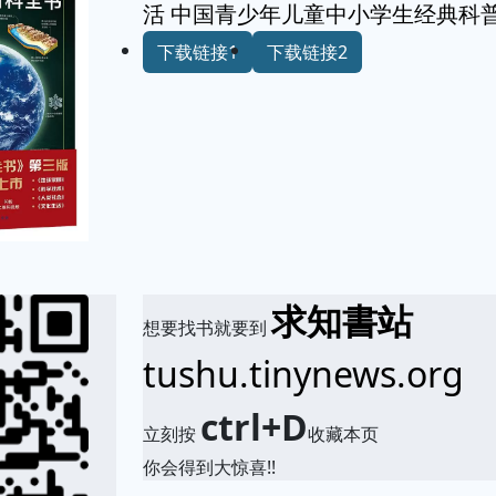
活 中国青少年儿童中小学生经典科
下载链接1
下载链接2
求知書站
想要找书就要到
tushu.tinynews.org
ctrl+D
立刻按
收藏本页
你会得到大惊喜!!