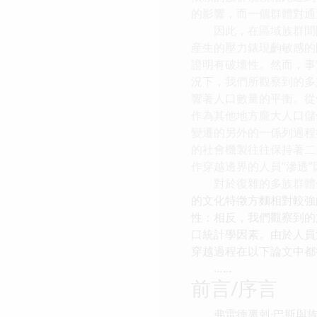
的影響，而一個群體對通
因此，在區域族群間關
産生的壓力錶現齣敏感的
證明有破壞性。然而，事
況下，我們所觀察到的多
響著人口數量的平衡。從
作為其他地方龐大人口儲
變遷的另外的一係列過程
的社會機製往往保持著二
作穿越邊界的人員“滲透
對於復雜的多族群體係
的文化特徵方麵相對較強
性：相反，我們觀察到的
口統計學因素。由於人員
穿越過程在以下論文中都
……
前言/序言
弗雷德裏剋·巴斯與族