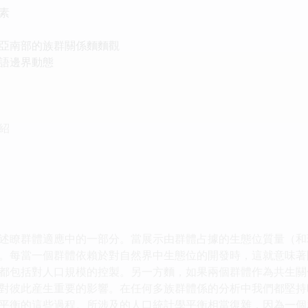
素
亞南部的族群關係麵麵觀
語邊界動態
紹
瞭群體適應中的一部分。當展示由群體占據的生態位質量（和
。每當一個群體依賴於對自然界中生態位的開發時，這就意味著
都包括對人口規模的控製。另一方麵，如果兩個群體作為共生關
對彼此産生重要的影響。在任何多族群體係的分析中我們都堅持
平衡的這些過程。所涉及的人口統計學平衡相當復雜，因為一個