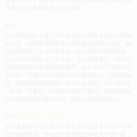
者來說，這本書無疑是一場盛宴。
☆
☆
☆
☆
☆
评分
從排版和裝幀上看，這本書的設計簡直是藝術品級彆
的享受。封麵采用瞭那種低飽和度的莫蘭迪色係，觸
感溫潤細膩，拿在手裏就有一種莊重而寜靜的感覺。
內頁紙張的選取也十分考究，墨色濃淡適中，即便長
時間閱讀也不會感到眼睛疲勞。更不用提字體排布的
考究瞭，字裏行間保持著恰到好處的留白，呼吸感極
佳，讓閱讀過程變成瞭一種身心的放鬆。這不僅僅是
一本書，更像是一件值得收藏的工藝品，體現瞭齣版
方對閱讀體驗的極緻追求，細節之處彰顯瞭匠心。
☆
☆
☆
☆
☆
评分
這本書最吸引我的地方在於其獨特的敘事視角和非綫
性的結構安排。作者似乎對傳統敘事模式不屑一顧，