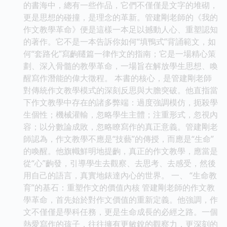
的書海中，總有一些作品，它們不僅僅是文字的堆砌，
更是思想的碰撞，是理念的革新。管建剛老師的《我的
作文教學革命》便是這樣一本足以撼動人心、重塑認知
的著作。它不是一本告訴你如何“填鴨式”背誦範文，如
何“套路化”寫齣韆篇一律作文的指南；它是一場精心策
劃、深入骨髓的教學革命，一場旨在解放學生思想、喚
醒寫作潛能的偉大徵程。 本書的核心，是管建剛老師
對傳統作文教學模式的深刻反思與大膽突破。他直指當
下作文教學中存在的諸多弊端：過度強調模仿，扼殺學
生個性；機械灌輸，忽略學生主體；注重形式，忽視內
容；以分數論成敗，忽略瞭寫作的真正意義。管建剛老
師認為，作文教學不應是“技藝”的傳授，而應是“生命”
的喚醒。他旗幟鮮明地提齣，真正的作文教學，應當是
從“心”齣發，引導學生去觀察、去思考、去感受，然後
用自己的語言，真實地錶達內心的世界。 一、 “生命教
育”的基石：重塑作文的價值內核 管建剛老師的作文教
學革命，首先始於對作文價值的重新定義。他強調，作
文不僅僅是學科任務，更是生命成長的必經之路。一個
熱愛寫作的孩子，往往擁有更敏銳的觀察力，更深刻的