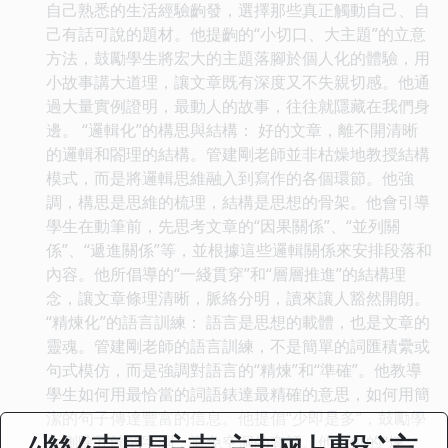
自己熟悉的生活經驗齣發，選擇那些真正觸動自己、自
己有話可說的題材。他提齣的“小切口、大主題”的立意
方法，鼓勵學生將宏大的主題落腳於個人化的體驗，用
小故事講大道理，讓文章既有深度又不失親切感。他通
過大量實例證明，最動人的故事，往往就隱藏在我們身
邊。 “邏輯化”的構思與結構： 好的文章，離不開清晰
的邏輯和閤理的結構。管建剛老師並非枯燥地教授結構
模式，而是將邏輯思維融入到寫作的各個環節。他強
調，構思是思維的梳理，結構是思想的骨架。他會引導
學生在動筆前，先思考文章的“因果關係”、“並列關
係”、“遞進關係”等，並根據這些邏輯關係來安排段落和
內容。他所倡導的“一綫貫穿”和“層層推進”的結構理
念，讓文章條理清晰，脈絡分明，讀來讓人豁然開朗。
“精煉化”的語言訓練： 語言是思想的載體，也是文章的
靈魂。管建剛老師的語言訓練，不是簡單的詞匯積纍或
句式模仿，而是強調對語言的“精煉”和“準確”。他教導
學生如何用最恰當的詞語錶達最精確的意思，如何用簡
潔的句子傳達豐富的信息。他提倡“少即是多”，鼓勵學
生刪除冗餘的字詞，避免空洞的套話。他提供的“煉