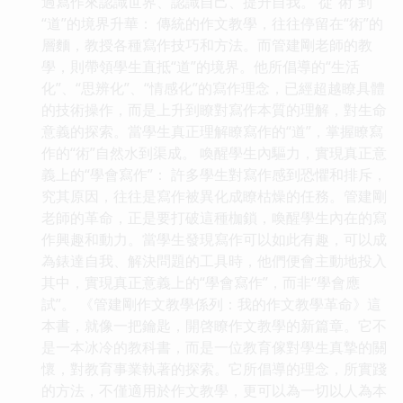
過寫作來認識世界、認識自己、提升自我。 從“術”到
“道”的境界升華： 傳統的作文教學，往往停留在“術”的
層麵，教授各種寫作技巧和方法。而管建剛老師的教
學，則帶領學生直抵“道”的境界。他所倡導的“生活
化”、“思辨化”、“情感化”的寫作理念，已經超越瞭具體
的技術操作，而是上升到瞭對寫作本質的理解，對生命
意義的探索。當學生真正理解瞭寫作的“道”，掌握瞭寫
作的“術”自然水到渠成。 喚醒學生內驅力，實現真正意
義上的“學會寫作”： 許多學生對寫作感到恐懼和排斥，
究其原因，往往是寫作被異化成瞭枯燥的任務。管建剛
老師的革命，正是要打破這種枷鎖，喚醒學生內在的寫
作興趣和動力。當學生發現寫作可以如此有趣，可以成
為錶達自我、解決問題的工具時，他們便會主動地投入
其中，實現真正意義上的“學會寫作”，而非“學會應
試”。 《管建剛作文教學係列：我的作文教學革命》這
本書，就像一把鑰匙，開啓瞭作文教學的新篇章。它不
是一本冰冷的教科書，而是一位教育傢對學生真摯的關
懷，對教育事業執著的探索。它所倡導的理念，所實踐
的方法，不僅適用於作文教學，更可以為一切以人為本