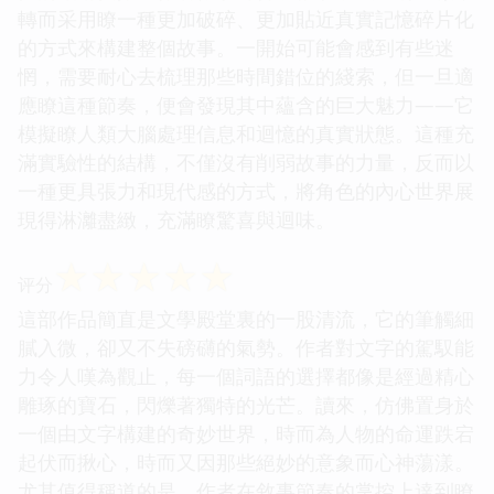
轉而采用瞭一種更加破碎、更加貼近真實記憶碎片化
的方式來構建整個故事。一開始可能會感到有些迷
惘，需要耐心去梳理那些時間錯位的綫索，但一旦適
應瞭這種節奏，便會發現其中蘊含的巨大魅力——它
模擬瞭人類大腦處理信息和迴憶的真實狀態。這種充
滿實驗性的結構，不僅沒有削弱故事的力量，反而以
一種更具張力和現代感的方式，將角色的內心世界展
現得淋灕盡緻，充滿瞭驚喜與迴味。
☆
☆
☆
☆
☆
评分
這部作品簡直是文學殿堂裏的一股清流，它的筆觸細
膩入微，卻又不失磅礴的氣勢。作者對文字的駕馭能
力令人嘆為觀止，每一個詞語的選擇都像是經過精心
雕琢的寶石，閃爍著獨特的光芒。讀來，仿佛置身於
一個由文字構建的奇妙世界，時而為人物的命運跌宕
起伏而揪心，時而又因那些絕妙的意象而心神蕩漾。
尤其值得稱道的是，作者在敘事節奏的掌控上達到瞭