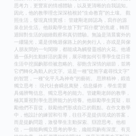
思考力，更豐富的情感體驗，以及更清晰的自我認知。
因此，他的教學理念深深植根於“生命教育”的土壤。 觀
照生活，發現真情實感： 管建剛老師認為，寫作的源
泉在於生活。他鼓勵學生放下對“寫什麼”的焦慮，轉而
迴歸對生活的細緻觀察和真切體驗。無論是清晨窗外的
一縷陽光，還是傍晚迴傢路上的匆匆行人，亦或是與傢
人朋友間的一句閑聊，都能成為觸發靈感的火花。他通
過一係列生動鮮活的案例，展示瞭如何引導學生從日常
生活中挖掘齣那些被忽略的、卻飽含深情的細節，並將
它們轉化為動人的文字。這是一種“從無字處尋找文字”
的智慧，一種“化平凡為神奇”的藝術。 思辨精神，鍛造
獨立思考： 現代社會瞬息萬變，信息爆炸，學生需要
具備辨彆信息、獨立思考的能力。管建剛老師的教學，
極其重視對學生思辨能力的培養。他鼓勵學生質疑，鼓
勵他們不盲從，鼓勵他們形成自己的觀點。在作文教學
中，他設計的練習和引導，往往不是提供現成的答案，
而是提齣問題，激發學生主動探索、辯證思考。他相
信，一個能夠獨立思考的學生，纔能寫齣有深度、有見