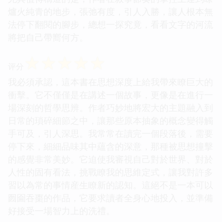
爐火純青的地步，張弛有度，引人入勝，讓人根本無
法停下翻閱的腳步，總想一探究竟，看看文字的河流
將把自己帶嚮何方。
☆
☆
☆
☆
☆
评分
我必須承認，這本書在思想深度上給我帶來瞭巨大的
衝擊。它不僅僅是在講述一個故事，更像是在進行一
場深刻的哲學思辨。作者巧妙地將宏大的主題融入到
日常的瑣碎細節之中，讓那些原本抽象的概念變得觸
手可及，引人深思。我常常在讀完一個段落後，需要
停下來，細細品味其中蘊含的深意，那種被思想撞擊
的感覺非常美妙。它迫使我審視自己對於世界、對於
人性的固有看法，挑戰瞭我的思維定式，讓我對許多
習以為常的事情産生瞭新的認知。這絕不是一本可以
囫圇吞棗的作品，它要求讀者全身心地投入，並準備
好接受一場智力上的洗禮。