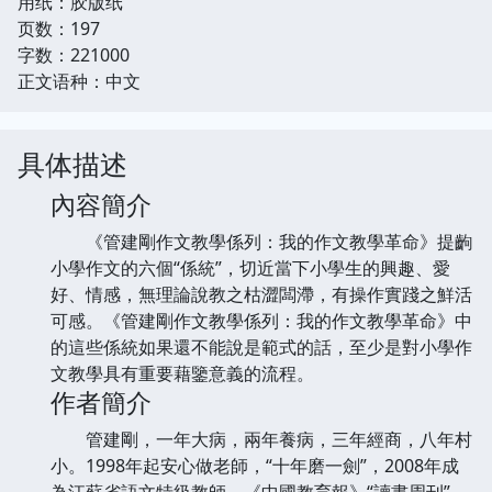
用纸：胶版纸
页数：197
字数：221000
正文语种：中文
具体描述
內容簡介
《管建剛作文教學係列：我的作文教學革命》提齣
小學作文的六個“係統”，切近當下小學生的興趣、愛
好、情感，無理論說教之枯澀闆滯，有操作實踐之鮮活
可感。《管建剛作文教學係列：我的作文教學革命》中
的這些係統如果還不能說是範式的話，至少是對小學作
文教學具有重要藉鑒意義的流程。
作者簡介
管建剛，一年大病，兩年養病，三年經商，八年村
小。1998年起安心做老師，“十年磨一劍”，2008年成
為江蘇省語文特級教師，《中國教育報》“讀書周刊”