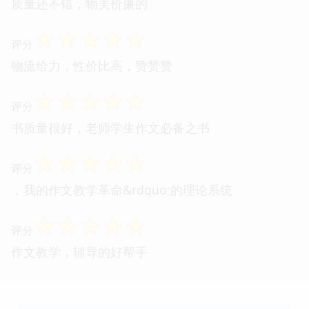
质量还不错，物美价廉的
☆
☆
☆
☆
☆
评分
物流给力，性价比高，赞赞赞
☆
☆
☆
☆
☆
评分
书质量很好，老师学生作文必备之书
☆
☆
☆
☆
☆
评分
，我的作文教学革命&rdquo;的理论系统
☆
☆
☆
☆
☆
评分
作文教学，辅导的好帮手