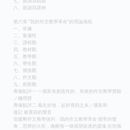
七、新讀寫結閤
八、新讀寫課例
第六章 “我的作文教學革命”的理論係統
一、依據
二、集優性
三、課程觀
四、教材觀
五、教學觀
六、學生觀
七、價值觀
八、作文觀
九、創新觀
專傢點評一 一個富有創造性的、有效的作文教學實驗
／錢理群
專傢點評二 風生於地，起於青顔之末／潘新和
後記 被寬容的聲音
管建剛作文教學係列：我的作文教學革命 變革的號
角，思辨的火炬，喚醒每一個渴望錶達的靈魂 在浩瀚