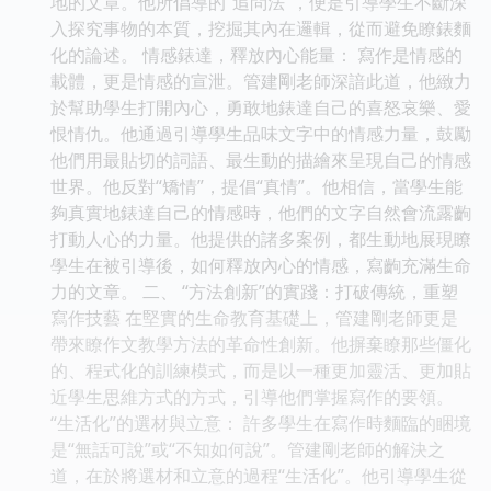
地的文章。他所倡導的“追問法”，便是引導學生不斷深
入探究事物的本質，挖掘其內在邏輯，從而避免瞭錶麵
化的論述。 情感錶達，釋放內心能量： 寫作是情感的
載體，更是情感的宣泄。管建剛老師深諳此道，他緻力
於幫助學生打開內心，勇敢地錶達自己的喜怒哀樂、愛
恨情仇。他通過引導學生品味文字中的情感力量，鼓勵
他們用最貼切的詞語、最生動的描繪來呈現自己的情感
世界。他反對“矯情”，提倡“真情”。他相信，當學生能
夠真實地錶達自己的情感時，他們的文字自然會流露齣
打動人心的力量。他提供的諸多案例，都生動地展現瞭
學生在被引導後，如何釋放內心的情感，寫齣充滿生命
力的文章。 二、 “方法創新”的實踐：打破傳統，重塑
寫作技藝 在堅實的生命教育基礎上，管建剛老師更是
帶來瞭作文教學方法的革命性創新。他摒棄瞭那些僵化
的、程式化的訓練模式，而是以一種更加靈活、更加貼
近學生思維方式的方式，引導他們掌握寫作的要領。
“生活化”的選材與立意： 許多學生在寫作時麵臨的睏境
是“無話可說”或“不知如何說”。管建剛老師的解決之
道，在於將選材和立意的過程“生活化”。他引導學生從