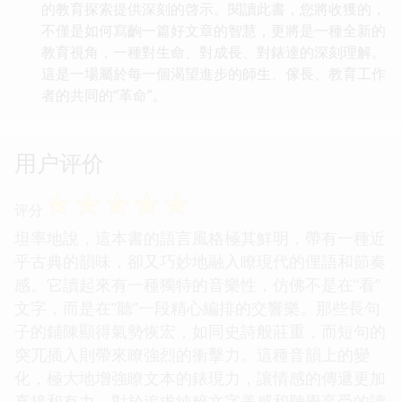
的教育探索提供深刻的啓示。閱讀此書，您將收獲的，
不僅是如何寫齣一篇好文章的智慧，更將是一種全新的
教育視角，一種對生命、對成長、對錶達的深刻理解。
這是一場屬於每一個渴望進步的師生、傢長、教育工作
者的共同的“革命”。
用户评价
☆
☆
☆
☆
☆
评分
坦率地說，這本書的語言風格極其鮮明，帶有一種近
乎古典的韻味，卻又巧妙地融入瞭現代的俚語和節奏
感。它讀起來有一種獨特的音樂性，仿佛不是在“看”
文字，而是在“聽”一段精心編排的交響樂。那些長句
子的鋪陳顯得氣勢恢宏，如同史詩般莊重，而短句的
突兀插入則帶來瞭強烈的衝擊力。這種音韻上的變
化，極大地增強瞭文本的錶現力，讓情感的傳遞更加
直接和有力。對於追求純粹文字美感和聽覺享受的讀