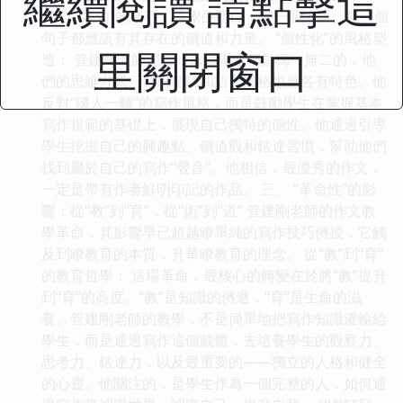
繼續閱讀 請點擊這
字”、“煉句”的技巧，讓學生明白，每一個詞語、每一個
句子都應該有其存在的價值和力量。 “個性化”的風格塑
里關閉窗口
造： 管建剛老師深知，每個學生都是獨一無二的，他
們的思維方式、情感體驗和語言風格也應各有特色。他
反對“韆人一麵”的寫作風格，而是鼓勵學生在掌握基本
寫作規範的基礎上，展現自己獨特的個性。他通過引導
學生挖掘自己的興趣點、價值觀和錶達習慣，幫助他們
找到屬於自己的寫作“聲音”。他相信，最優秀的作文，
一定是帶有作者鮮明印記的作品。 三、 “革命性”的影
響：從“教”到“育”，從“術”到“道” 管建剛老師的作文教
學革命，其影響早已超越瞭單純的寫作技巧傳授，它觸
及到瞭教育的本質，升華瞭教育的理念。 從“教”到“育”
的教育哲學： 這場革命，最核心的轉變在於將“教”提升
到“育”的高度。“教”是知識的傳遞，“育”是生命的滋
養。管建剛老師的教學，不是簡單地把寫作知識灌輸給
學生，而是通過寫作這個載體，去培養學生的觀察力、
思考力、錶達力，以及最重要的——獨立的人格和健全
的心靈。他關注的，是學生作為一個完整的人，如何通