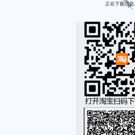
正在下载信息..