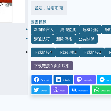
孟建，裴增雨 著
圖書標籤:
新聞發言人
輿情監測
危機公關
網
溝通技巧
新聞傳播
公共關係
下载链接1
下载链接2
下载链接3
下载链接在页面底部
facebook
linkedin
mastodon
mes
twitter
viber
vkontakte
whatsapp