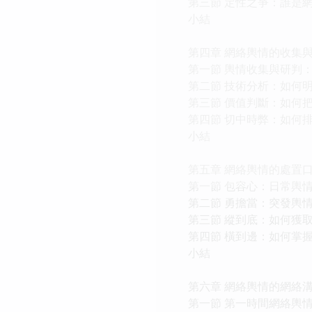
第三節 定性之爭：誰是
小結
第四章 網絡輿情的收集
第一節 輿情收集與研判
第二節 技術分析：如何
第三節 價值判斷：如何
第四節 切中時弊：如何
小結
第五章 網絡輿情的處置
第一節 包容心：日常輿
第二節 勇擔當：突發輿
第三節 縱到底：如何獲
第四節 橫到邊：如何掌
小結
第六章 網絡輿情的網絡
第一節 第一時間網絡輿