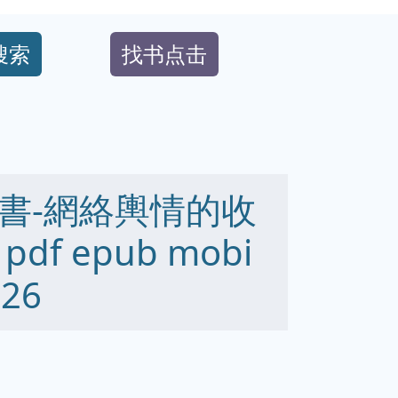
搜索
找书点击
書-網絡輿情的收
f epub mobi
26