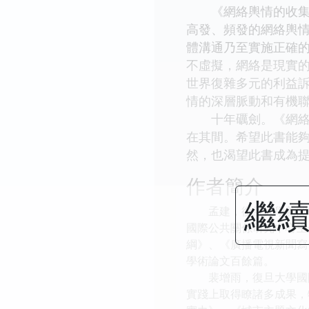
《網絡輿情的收集研
高發、頻發的網絡輿
體溝通乃至實施正確的
不虛擬，網絡是現實
世界復雜多元的利益
情的深層脈動和有機
十年礪劍。《網絡輿
在其間。希望此書能
然，也渴望此書成為
作者簡介
繼續
孟建，復旦大學新聞學
國際公共關係研究中心主
綱》、《廣播電視新聞寫
學術論文百餘篇。
裴增雨，復旦大學國際
實踐上取得瞭諸多成果，