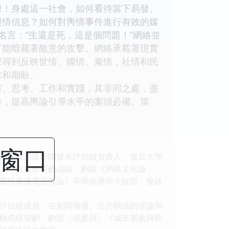
！身處這一社會，如何看待當下易發、
輿情信息？如何對輿情事件進行有效的媒
名言：“生還是死，這是個問題！”網絡並
可能暗藏著敵意的攻擊。網絡承載著現實
探尋到反映世情、國情、黨情，社情和民
求和期盼。
、思考、工作和實踐，其非同之處，盡
作，提高輿論引導水平的案頭必備。當
閉窗口
公室省部級新聞發布評估組負責人、復旦大學
上均取得瞭突齣成績，齣版《網絡文化論
當代廣播電視概論》等學術著作十餘部，發錶
評估組成員。在新聞傳播、公共關係的理論與
麵成績突齣。齣版（或參與）《城市形象與軟