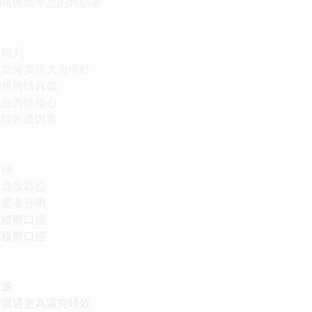
網絡輿情平息的終結者
與研判
：如何實現大海撈針
明辨輿情真僞
把握輿情核心
排除乾擾因素
口徑
情適度容忍
情是非分明
取縱嚮口徑
握橫嚮口徑
溝通
情溝通更為講究時效